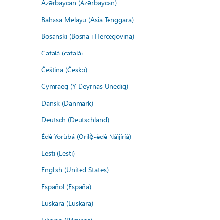
Azərbaycan (Azərbaycan)
Bahasa Melayu (Asia Tenggara)
Bosanski (Bosna i Hercegovina)
Català (català)
Čeština (Česko)
Cymraeg (Y Deyrnas Unedig)
Dansk (Danmark)
Deutsch (Deutschland)
Èdè Yorùbá (Orilẹ̀-èdè Nàìjíríà)
Eesti (Eesti)
English (United States)
Español (España)
Euskara (Euskara)
Filipino (Pilipinas)