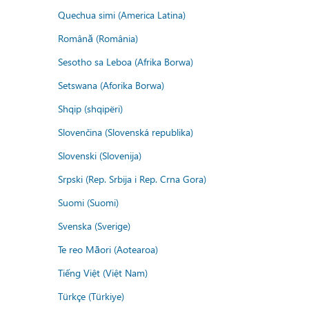
Quechua simi (America Latina)
Română (România)
Sesotho sa Leboa (Afrika Borwa)
Setswana (Aforika Borwa)
Shqip (shqipëri)
Slovenčina (Slovenská republika)
Slovenski (Slovenija)
Srpski (Rep. Srbija i Rep. Crna Gora)
Suomi (Suomi)
Svenska (Sverige)
Te reo Māori (Aotearoa)
Tiếng Việt (Việt Nam)
Türkçe (Türkiye)