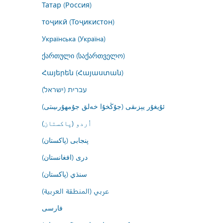
Татар (Россия)
тоҷикӣ (Тоҷикистон)
Українська (Україна)
ქართული (საქართველო)
Հայերեն (Հայաստան)
עברית (ישראל)
ئۇيغۇر يېزىقى (جۇڭخۇا خەلق جۇمھۇرىيىتى)
اُردو (پاکستان)
پنجابی (پاکستان)
درى (افغانستان)
سنڌي (پاکستان)
عربي (المنطقة العربية)
فارسى