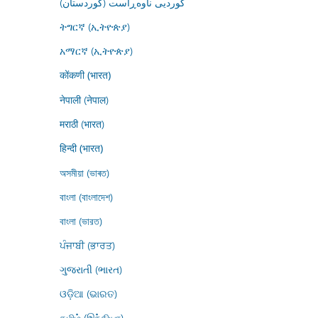
کوردیی ناوەڕاست (کوردستان)
ትግርኛ (ኢትዮጵያ)
አማርኛ (ኢትዮጵያ)
कोंकणी (भारत)
नेपाली (नेपाल)
मराठी (भारत)
हिन्दी (भारत)
অসমীয়া (ভাৰত)
বাংলা (বাংলাদেশ)
বাংলা (ভারত)
ਪੰਜਾਬੀ (ਭਾਰਤ)
ગુજરાતી (ભારત)
ଓଡ଼ିଆ (ଭାରତ)
தமிழ் (இந்தியா)