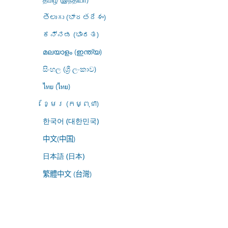
తెలుగు (భారతదేశం)
ಕನ್ನಡ (ಭಾರತ)
മലയാളം (ഇന്ത്യ)
සිංහල (ශ්‍රී ලංකාව)
ไทย (ไทย)
ខ្មែរ (កម្ពុជា)
한국어 (대한민국)
中文(中国)
日本語 (日本)
繁體中文 (台灣)