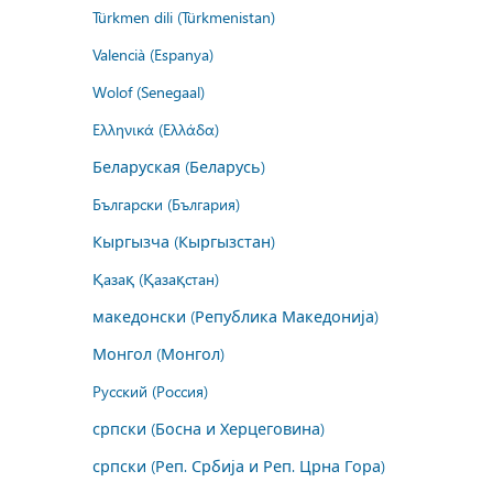
Türkmen dili (Türkmenistan)
Valencià (Espanya)
Wolof (Senegaal)
Ελληνικά (Ελλάδα)
Беларуская (Беларусь)
Български (България)
Кыргызча (Кыргызстан)
Қазақ (Қазақстан)
македонски (Република Македонија)
Монгол (Монгол)
Русский (Россия)
српски (Босна и Херцеговина)
српски (Реп. Србија и Реп. Црна Гора)