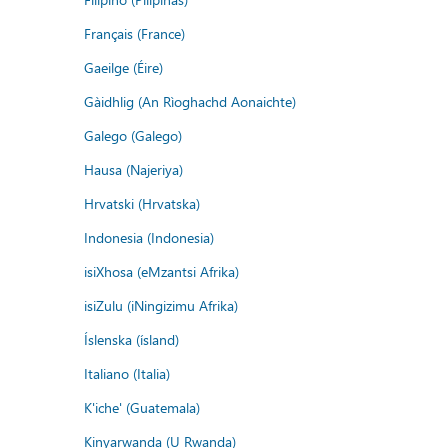
Français (France)
Gaeilge (Éire)
Gàidhlig (An Rìoghachd Aonaichte)
Galego (Galego)
Hausa (Najeriya)
Hrvatski (Hrvatska)
Indonesia (Indonesia)
isiXhosa (eMzantsi Afrika)
isiZulu (iNingizimu Afrika)
Íslenska (ísland)
Italiano (Italia)
K'iche' (Guatemala)
Kinyarwanda (U Rwanda)