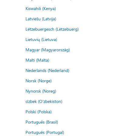
Kiswahili (Kenya)
Latviešu (Latvija)
Lëtzebuergesch (Lëtzebuerg)
Lietuvių (Lietuva)
Magyar (Magyarország)
Malti (Malta)
Nederlands (Nederland)
Norsk (Norge)
Nynorsk (Noreg)
o'zbek (O'zbekiston)
Polski (Polska)
Português (Brasil)
Português (Portugal)