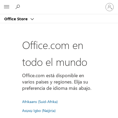
Iniciar
Microsoft
sesión
en
Office Store
tu
cuenta
Office.com en
todo el mundo
Office.com está disponible en
varios países y regiones. Elija su
preferencia de idioma más abajo.
Afrikaans (Suid-Afrika)
Asụsụ Igbo (Naịjịrịa)