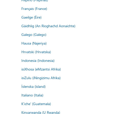
Français (France)
Gaeilge (Éire)
Gàidhlig (An Rìoghachd Aonaichte)
Galego (Galego)
Hausa (Najeriya)
Hrvatski (Hrvatska)
Indonesia (Indonesia)
isiXhosa (eMzantsi Afrika)
isiZulu (iNingizimu Afrika)
Íslenska (ísland)
Italiano (Italia)
K'iche' (Guatemala)
Kinyarwanda (U Rwanda)