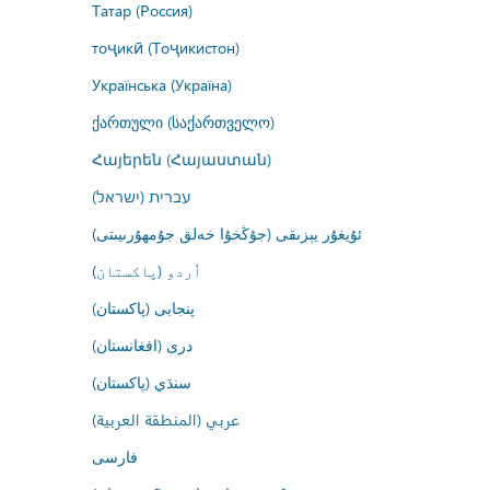
Татар (Россия)
тоҷикӣ (Тоҷикистон)
Українська (Україна)
ქართული (საქართველო)
Հայերեն (Հայաստան)
עברית (ישראל)
ئۇيغۇر يېزىقى (جۇڭخۇا خەلق جۇمھۇرىيىتى)
اُردو (پاکستان)
پنجابی (پاکستان)
درى (افغانستان)
سنڌي (پاکستان)
عربي (المنطقة العربية)
فارسى