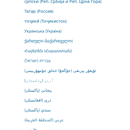
српски (Реп. Србија и Реп. Црна Гора)
Татар (Россия)
тоҷикӣ (Тоҷикистон)
Українська (Україна)
ქართული (საქართველო)
Հայերեն (Հայաստան)
עברית (ישראל)
ئۇيغۇر يېزىقى (جۇڭخۇا خەلق جۇمھۇرىيىتى)
اُردو (پاکستان)
پنجابی (پاکستان)
درى (افغانستان)
سنڌي (پاکستان)
عربي (المنطقة العربية)
فارسى