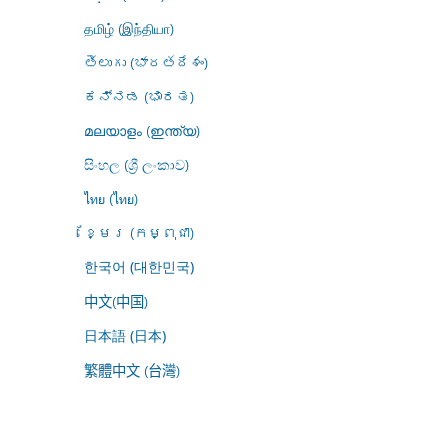
தமிழ் (இந்தியா)
తెలుగు (భారతదేశం)
ಕನ್ನಡ (ಭಾರತ)
മലയാളം (ഇന്ത്യ)
සිංහල (ශ්‍රී ලංකාව)
ไทย (ไทย)
ខ្មែរ (កម្ពុជា)
한국어 (대한민국)
中文(中国)
日本語 (日本)
繁體中文 (台灣)