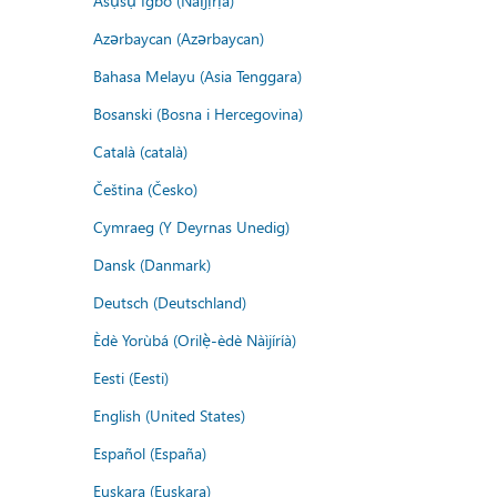
Asụsụ Igbo (Naịjịrịa)
Azərbaycan (Azərbaycan)
Bahasa Melayu (Asia Tenggara)
Bosanski (Bosna i Hercegovina)
Català (català)
Čeština (Česko)
Cymraeg (Y Deyrnas Unedig)
Dansk (Danmark)
Deutsch (Deutschland)
Èdè Yorùbá (Orilẹ̀-èdè Nàìjíríà)
Eesti (Eesti)
English (United States)
Español (España)
Euskara (Euskara)