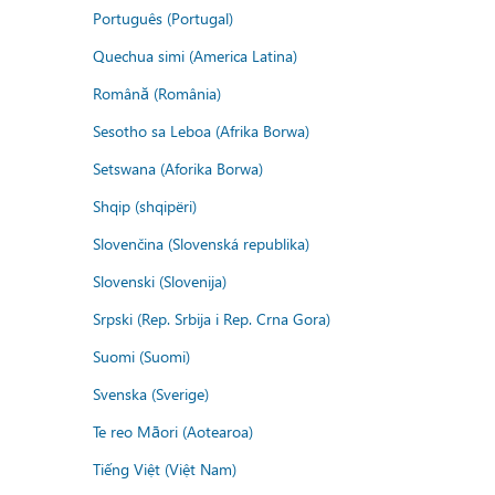
Português (Portugal)
Quechua simi (America Latina)
Română (România)
Sesotho sa Leboa (Afrika Borwa)
Setswana (Aforika Borwa)
Shqip (shqipëri)
Slovenčina (Slovenská republika)
Slovenski (Slovenija)
Srpski (Rep. Srbija i Rep. Crna Gora)
Suomi (Suomi)
Svenska (Sverige)
Te reo Māori (Aotearoa)
Tiếng Việt (Việt Nam)