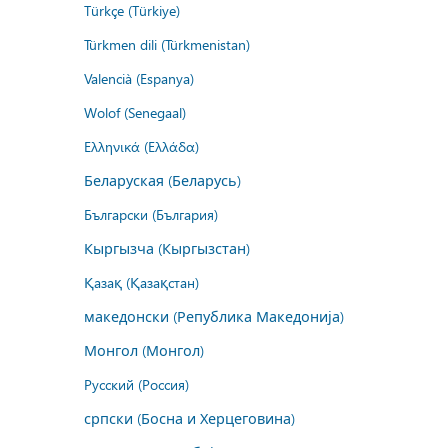
Türkçe (Türkiye)
Türkmen dili (Türkmenistan)
Valencià (Espanya)
Wolof (Senegaal)
Ελληνικά (Ελλάδα)
Беларуская (Беларусь)
Български (България)
Кыргызча (Кыргызстан)
Қазақ (Қазақстан)
македонски (Република Македонија)
Монгол (Монгол)
Русский (Россия)
српски (Босна и Херцеговина)