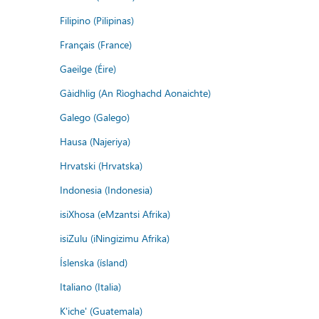
Filipino (Pilipinas)
Français (France)
Gaeilge (Éire)
Gàidhlig (An Rìoghachd Aonaichte)
Galego (Galego)
Hausa (Najeriya)
Hrvatski (Hrvatska)
Indonesia (Indonesia)
isiXhosa (eMzantsi Afrika)
isiZulu (iNingizimu Afrika)
Íslenska (ísland)
Italiano (Italia)
K'iche' (Guatemala)