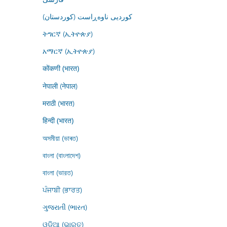
کوردیی ناوەڕاست (کوردستان)
ትግርኛ (ኢትዮጵያ)
አማርኛ (ኢትዮጵያ)
कोंकणी (भारत)
नेपाली (नेपाल)
मराठी (भारत)
हिन्दी (भारत)
অসমীয়া (ভাৰত)
বাংলা (বাংলাদেশ)
বাংলা (ভারত)
ਪੰਜਾਬੀ (ਭਾਰਤ)
ગુજરાતી (ભારત)
ଓଡ଼ିଆ (ଭାରତ)