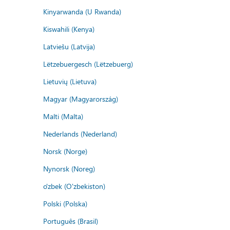
Kinyarwanda (U Rwanda)
Kiswahili (Kenya)
Latviešu (Latvija)
Lëtzebuergesch (Lëtzebuerg)
Lietuvių (Lietuva)
Magyar (Magyarország)
Malti (Malta)
Nederlands (Nederland)
Norsk (Norge)
Nynorsk (Noreg)
o'zbek (O'zbekiston)
Polski (Polska)
Português (Brasil)