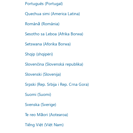
Português (Portugal)
Quechua simi (America Latina)
Română (România)
Sesotho sa Leboa (Afrika Borwa)
Setswana (Aforika Borwa)
Shqip (shqipëri)
Slovenčina (Slovenská republika)
Slovenski (Slovenija)
Srpski (Rep. Srbija i Rep. Crna Gora)
Suomi (Suomi)
Svenska (Sverige)
Te reo Māori (Aotearoa)
Tiếng Việt (Việt Nam)