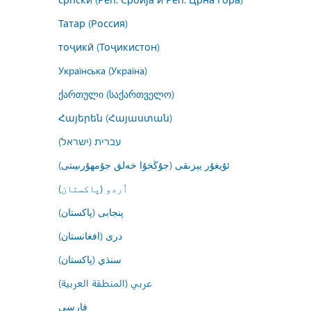
Татар (Россия)
тоҷикӣ (Тоҷикистон)
Українська (Україна)
ქართული (საქართველო)
Հայերեն (Հայաստան)
עברית (ישראל)
ئۇيغۇر يېزىقى (جۇڭخۇا خەلق جۇمھۇرىيىتى)
اُردو (پاکستان)
پنجابی (پاکستان)
درى (افغانستان)
سنڌي (پاکستان)
عربي (المنطقة العربية)
فارسى