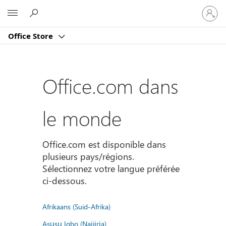
Connect
Microsoft
vous
à
Office Store
votre
compte
Office.com dans
le monde
Office.com est disponible dans
plusieurs pays/régions.
Sélectionnez votre langue préférée
ci-dessous.
Afrikaans (Suid-Afrika)
Asụsụ Igbo (Naịjịrịa)