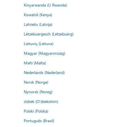
Kinyarwanda (U Rwanda)
Kiswahili (Kenya)
Latviešu (Latvija)
Lëtzebuergesch (Lëtzebuerg)
Lietuvių (Lietuva)
Magyar (Magyarország)
Malti (Malta)
Nederlands (Nederland)
Norsk (Norge)
Nynorsk (Noreg)
o'zbek (O'zbekiston)
Polski (Polska)
Português (Brasil)