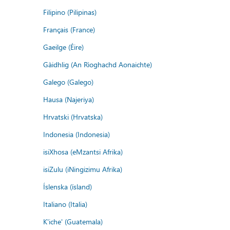
Filipino (Pilipinas)
Français (France)
Gaeilge (Éire)
Gàidhlig (An Rìoghachd Aonaichte)
Galego (Galego)
Hausa (Najeriya)
Hrvatski (Hrvatska)
Indonesia (Indonesia)
isiXhosa (eMzantsi Afrika)
isiZulu (iNingizimu Afrika)
Íslenska (ísland)
Italiano (Italia)
K'iche' (Guatemala)