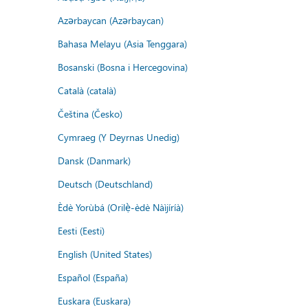
Azərbaycan (Azərbaycan)
Bahasa Melayu (Asia Tenggara)
Bosanski (Bosna i Hercegovina)
Català (català)
Čeština (Česko)
Cymraeg (Y Deyrnas Unedig)
Dansk (Danmark)
Deutsch (Deutschland)
Èdè Yorùbá (Orilẹ̀-èdè Nàìjíríà)
Eesti (Eesti)
English (United States)
Español (España)
Euskara (Euskara)