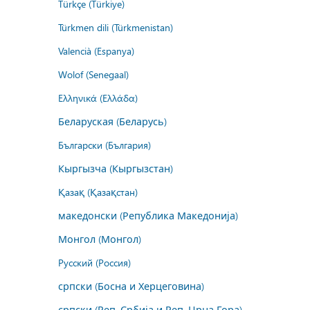
Türkçe (Türkiye)
Türkmen dili (Türkmenistan)
Valencià (Espanya)
Wolof (Senegaal)
Ελληνικά (Ελλάδα)
Беларуская (Беларусь)
Български (България)
Кыргызча (Кыргызстан)
Қазақ (Қазақстан)
македонски (Република Македонија)
Монгол (Монгол)
Русский (Россия)
српски (Босна и Херцеговина)
српски (Реп. Србија и Реп. Црна Гора)