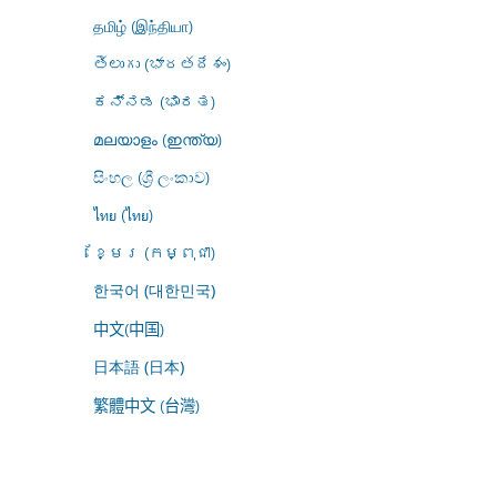
தமிழ் (இந்தியா)
తెలుగు (భారతదేశం)
ಕನ್ನಡ (ಭಾರತ)
മലയാളം (ഇന്ത്യ)
සිංහල (ශ්‍රී ලංකාව)
ไทย (ไทย)
ខ្មែរ (កម្ពុជា)
한국어 (대한민국)
中文(中国)
日本語 (日本)
繁體中文 (台灣)