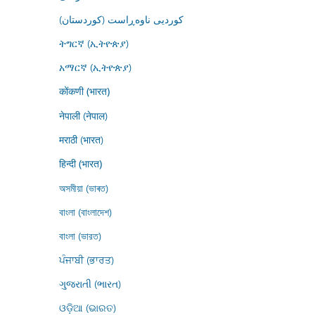
کوردیی ناوەڕاست (کوردستان)
ትግርኛ (ኢትዮጵያ)
አማርኛ (ኢትዮጵያ)
कोंकणी (भारत)
नेपाली (नेपाल)
मराठी (भारत)
हिन्दी (भारत)
অসমীয়া (ভাৰত)
বাংলা (বাংলাদেশ)
বাংলা (ভারত)
ਪੰਜਾਬੀ (ਭਾਰਤ)
ગુજરાતી (ભારત)
ଓଡ଼ିଆ (ଭାରତ)