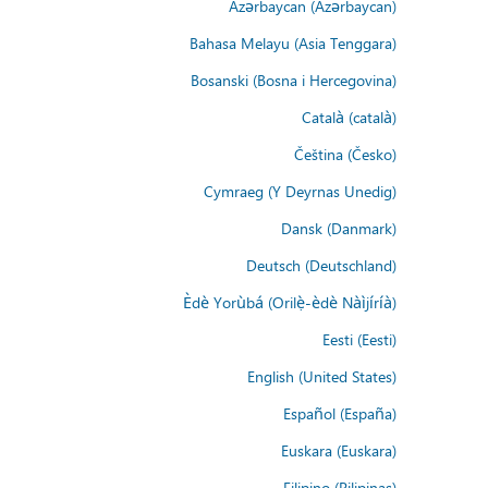
Azərbaycan (Azərbaycan)
Bahasa Melayu (Asia Tenggara)
Bosanski (Bosna i Hercegovina)
Català (català)
Čeština (Česko)
Cymraeg (Y Deyrnas Unedig)
Dansk (Danmark)
Deutsch (Deutschland)
Èdè Yorùbá (Orilẹ̀-èdè Nàìjíríà)
Eesti (Eesti)
English (United States)
Español (España)
Euskara (Euskara)
Filipino (Pilipinas)