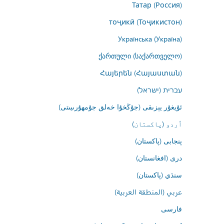
Татар (Россия)
тоҷикӣ (Тоҷикистон)
Українська (Україна)
ქართული (საქართველო)
Հայերեն (Հայաստան)
עברית (ישראל)
ئۇيغۇر يېزىقى (جۇڭخۇا خەلق جۇمھۇرىيىتى)
اُردو (پاکستان)
پنجابی (پاکستان)
درى (افغانستان)
سنڌي (پاکستان)
عربي (المنطقة العربية)
فارسى