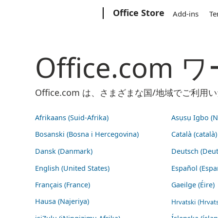
Microsoft
Office Store
Add-ins
Te
Office.co
Office.com は、さまざまな国/地域で
Afrikaans (Suid-Afrika)
Asụsụ Igbo (Na
Bosanski (Bosna i Hercegovina)
Català (català)
Dansk (Danmark)
Deutsch (Deut
English (United States)
Español (Espa
Français (France)
Gaeilge (Éire)
Hausa (Najeriya)
Hrvatski (Hrvat