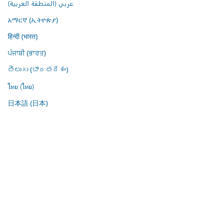
عربي (المنطقة العربية)
አማርኛ (ኢትዮጵያ)
हिन्दी (भारत)
ਪੰਜਾਬੀ (ਭਾਰਤ)
తెలుగు (భారతదేశం)
ไทย (ไทย)
日本語 (日本)