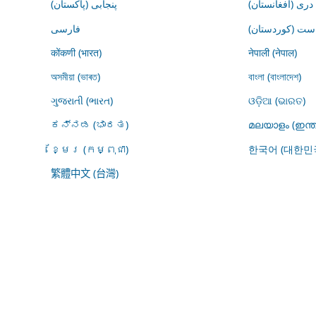
درى (افغانستان)
پنجابی (پاکستان)
ڕاست (کوردستان
فارسى
कोंकणी (भारत)
नेपाली (नेपाल)
অসমীয়া (ভাৰত)
বাংলা (বাংলাদেশ)
ગુજરાતી (ભારત)
ଓଡ଼ିଆ (ଭାରତ)
ಕನ್ನಡ (ಭಾರತ)
മലയാളം (ഇന്ത
ខ្មែរ (កម្ពុជា)
한국어 (대한민
繁體中文 (台灣)