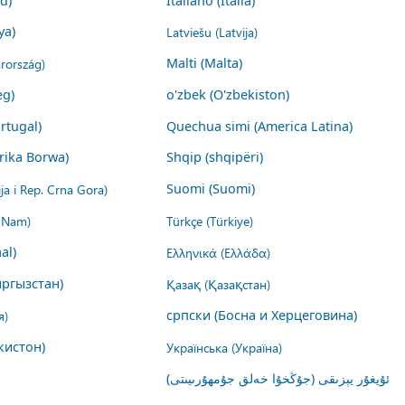
nd)
Italiano (Italia)
ya)
Latviešu (Latvija)
rország)
Malti (Malta)
eg)
o'zbek (O'zbekiston)
rtugal)
Quechua simi (America Latina)
rika Borwa)
Shqip (shqipëri)
ija i Rep. Crna Gora)
Suomi (Suomi)
t Nam)
Türkçe (Türkiye)
al)
Ελληνικά (Ελλάδα)
ргызстан)
Қазақ (Қазақстан)
я)
српски (Босна и Херцеговина)
кистон)
Українська (Україна)
ئۇيغۇر يېزىقى (جۇڭخۇا خەلق جۇمھۇرىيىتى)