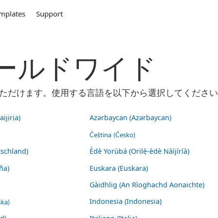
mplates
Support
m ワールドワイド
ご利用いただけます。使用する言語を以下から選択してくださ
ịjịrịa)
Azərbaycan (Azərbaycan)
Čeština (Česko)
schland)
Èdè Yorùbá (Orilẹ̀-èdè Nàìjíríà)
ña)
Euskara (Euskara)
Gàidhlig (An Rìoghachd Aonaichte)
ska)
Indonesia (Indonesia)