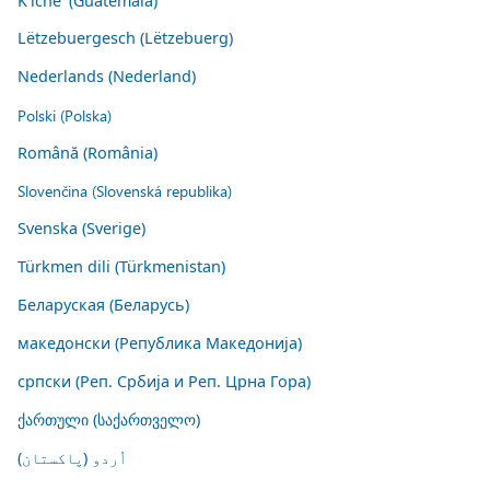
K'iche' (Guatemala)
Lëtzebuergesch (Lëtzebuerg)
Nederlands (Nederland)
Polski (Polska)
Română (România)
Slovenčina (Slovenská republika)
Svenska (Sverige)
Türkmen dili (Türkmenistan)
Беларуская (Беларусь)
македонски (Република Македонија)
српски (Реп. Србија и Реп. Црна Гора)
ქართული (საქართველო)
اُردو (پاکستان)