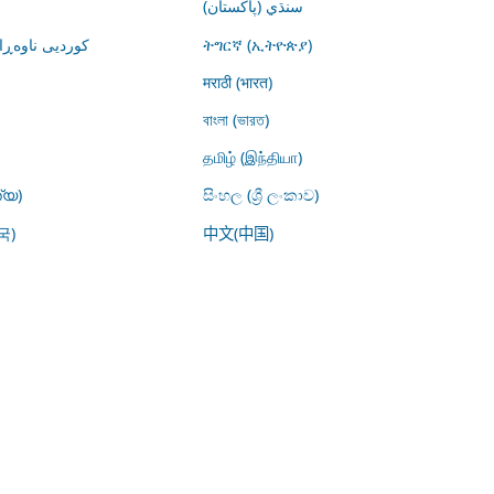
سنڌي (پاکستان)
کوردیی ناوە)
ትግርኛ (ኢትዮጵያ)
मराठी (भारत)
বাংলা (ভারত)
தமிழ் (இந்தியா)
്യ)
සිංහල (ශ්‍රී ලංකාව)
국)
中文(中国)