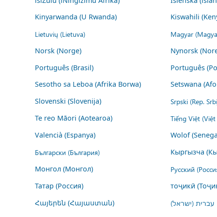
isiZulu (iNingizimu Afrika)
Íslenska (ísla
Kinyarwanda (U Rwanda)
Kiswahili (Ken
Lietuvių (Lietuva)
Magyar (Magya
Norsk (Norge)
Nynorsk (Nor
Português (Brasil)
Português (Po
Sesotho sa Leboa (Afrika Borwa)
Setswana (Afo
Slovenski (Slovenija)
Srpski (Rep. Srb
Te reo Māori (Aotearoa)
Tiếng Việt (Việ
Valencià (Espanya)
Wolof (Senega
Български (България)
Кыргызча (Кы
Монгол (Монгол)
Русский (Росси
Татар (Россия)
тоҷикӣ (Тоҷи
Հայերեն (Հայաստան)
עברית (ישראל)