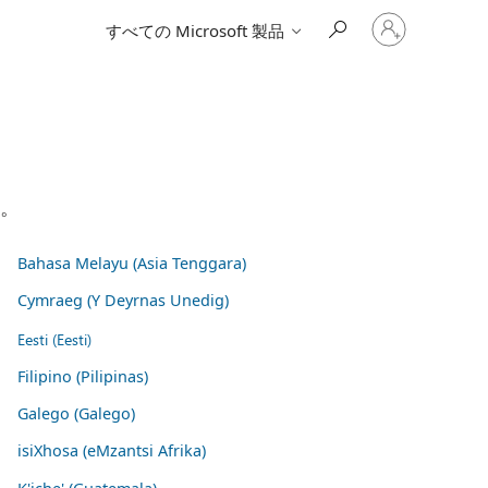
ア
すべての Microsoft 製品
カ
ウ
ン
ト
に
サ
イ
ン
イ
い。
ン
す
る
Bahasa Melayu (Asia Tenggara)
Cymraeg (Y Deyrnas Unedig)
Eesti (Eesti)
Filipino (Pilipinas)
Galego (Galego)
isiXhosa (eMzantsi Afrika)