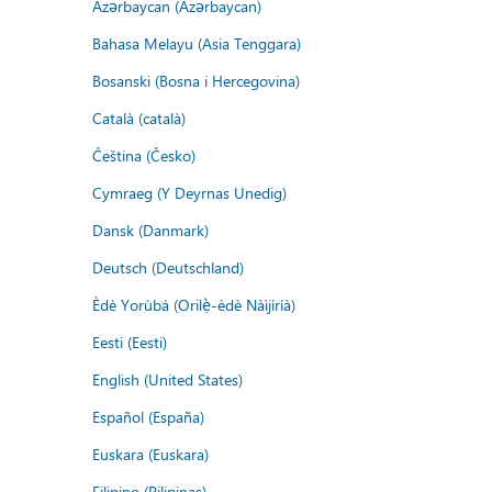
Azərbaycan (Azərbaycan)
Bahasa Melayu (Asia Tenggara)
Bosanski (Bosna i Hercegovina)
Català (català)
Čeština (Česko)
Cymraeg (Y Deyrnas Unedig)
Dansk (Danmark)
Deutsch (Deutschland)
Èdè Yorùbá (Orilẹ̀-èdè Nàìjíríà)
Eesti (Eesti)
English (United States)
Español (España)
Euskara (Euskara)
Filipino (Pilipinas)