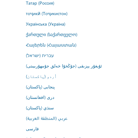
Татар (Россия)
тоҷикӣ (Тоҷикистон)
Українська (Україна)
ქართული (საქართველო)
Հայերեն (Հայաստան)
עברית (ישראל)
ئۇيغۇر يېزىقى (جۇڭخۇا خەلق جۇمھۇرىيىتى)
اُردو (پاکستان)
پنجابی (پاکستان)
درى (افغانستان)
سنڌي (پاکستان)
عربي (المنطقة العربية)
فارسى