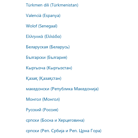
Türkmen dili (Türkmenistan)
Valencià (Espanya)
Wolof (Senegaal)
Ελληνικά (Ελλάδα)
Беларуская (Беларусь)
Български (България)
Кыргызча (Кыргызстан)
Қазақ (Қазақстан)
македонски (Република Македонија)
Монгол (Монгол)
Русский (Россия)
српски (Босна и Херцеговина)
српски (Реп. Србија и Реп. Црна Гора)