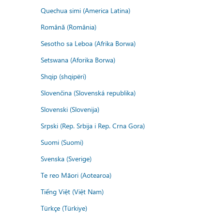
Quechua simi (America Latina)
Română (România)
Sesotho sa Leboa (Afrika Borwa)
Setswana (Aforika Borwa)
Shqip (shqipëri)
Slovenčina (Slovenská republika)
Slovenski (Slovenija)
Srpski (Rep. Srbija i Rep. Crna Gora)
Suomi (Suomi)
Svenska (Sverige)
Te reo Māori (Aotearoa)
Tiếng Việt (Việt Nam)
Türkçe (Türkiye)