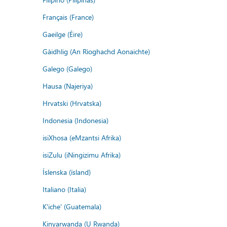
Français (France)
Gaeilge (Éire)
Gàidhlig (An Rìoghachd Aonaichte)
Galego (Galego)
Hausa (Najeriya)
Hrvatski (Hrvatska)
Indonesia (Indonesia)
isiXhosa (eMzantsi Afrika)
isiZulu (iNingizimu Afrika)
Íslenska (ísland)
Italiano (Italia)
K'iche' (Guatemala)
Kinyarwanda (U Rwanda)