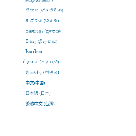
తెలుగు (భారతదేశం)
ಕನ್ನಡ (ಭಾರತ)
മലയാളം (ഇന്ത്യ)
සිංහල (ශ්‍රී ලංකාව)
ไทย (ไทย)
ខ្មែរ (កម្ពុជា)
한국어 (대한민국)
中文(中国)
日本語 (日本)
繁體中文 (台灣)