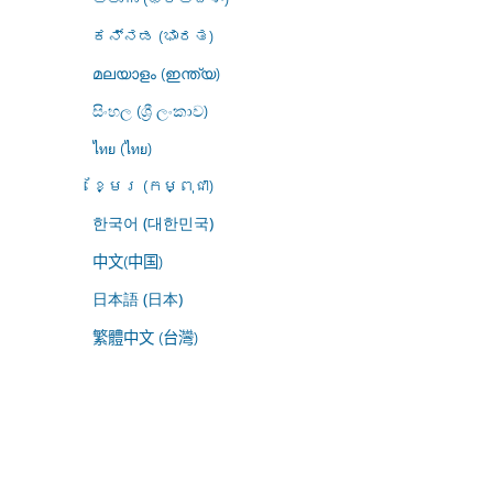
ಕನ್ನಡ (ಭಾರತ)
മലയാളം (ഇന്ത്യ)
සිංහල (ශ්‍රී ලංකාව)
ไทย (ไทย)
ខ្មែរ (កម្ពុជា)
한국어 (대한민국)
中文(中国)
日本語 (日本)
繁體中文 (台灣)