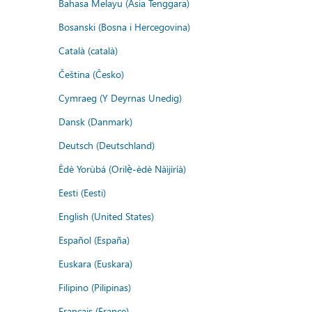
Bahasa Melayu (Asia Tenggara)
Bosanski (Bosna i Hercegovina)
Català (català)
Čeština (Česko)
Cymraeg (Y Deyrnas Unedig)
Dansk (Danmark)
Deutsch (Deutschland)
Èdè Yorùbá (Orilẹ̀-èdè Nàìjíríà)
Eesti (Eesti)
English (United States)
Español (España)
Euskara (Euskara)
Filipino (Pilipinas)
Français (France)