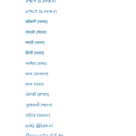
ትግርኛ (ኢትዮጵያ)
አማርኛ (ኢትዮጵያ)
कोंकणी (भारत)
नेपाली (नेपाल)
मराठी (भारत)
हिन्दी (भारत)
অসমীয়া (ভাৰত)
বাংলা (বাংলাদেশ)
বাংলা (ভারত)
ਪੰਜਾਬੀ (ਭਾਰਤ)
ગુજરાતી (ભારત)
ଓଡ଼ିଆ (ଭାରତ)
தமிழ் (இந்தியா)
తెలుగు (భారతదేశం)