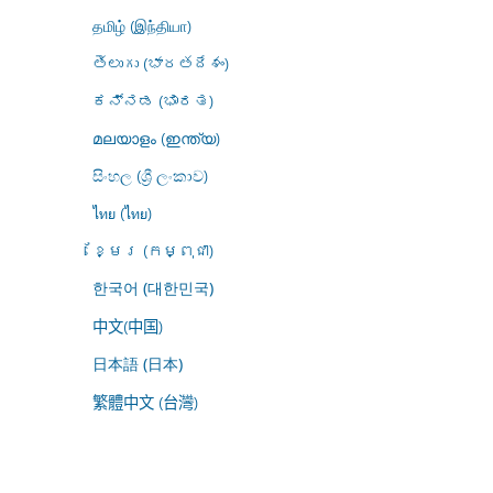
தமிழ் (இந்தியா)
తెలుగు (భారతదేశం)
ಕನ್ನಡ (ಭಾರತ)
മലയാളം (ഇന്ത്യ)
සිංහල (ශ්‍රී ලංකාව)
ไทย (ไทย)
ខ្មែរ (កម្ពុជា)
한국어 (대한민국)
中文(中国)
日本語 (日本)
繁體中文 (台灣)