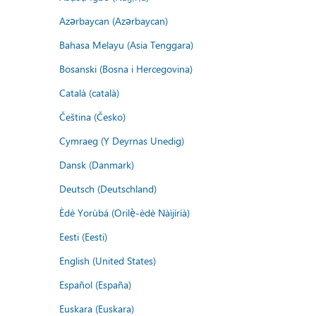
Azərbaycan (Azərbaycan)
Bahasa Melayu (Asia Tenggara)
Bosanski (Bosna i Hercegovina)
Català (català)
Čeština (Česko)
Cymraeg (Y Deyrnas Unedig)
Dansk (Danmark)
Deutsch (Deutschland)
Èdè Yorùbá (Orilẹ̀-èdè Nàìjíríà)
Eesti (Eesti)
English (United States)
Español (España)
Euskara (Euskara)