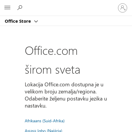
Prijavite
Microsoft
se
na
Office Store
nalog
Office.com
širom sveta
Lokacija Office.com dostupna je u
velikom broju zemalja/regiona.
Odaberite željenu postavku jezika u
nastavku.
Afrikaans (Suid-Afrika)
Asụsụ Igbo (Naịjịrịa)