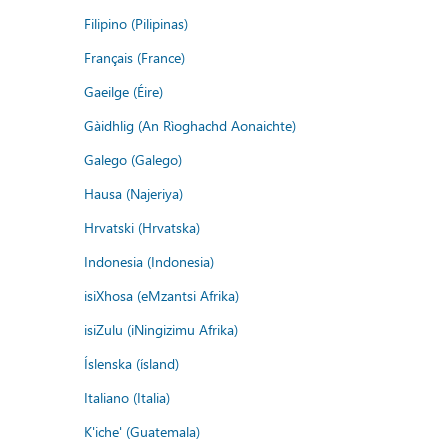
Filipino (Pilipinas)
Français (France)
Gaeilge (Éire)
Gàidhlig (An Rìoghachd Aonaichte)
Galego (Galego)
Hausa (Najeriya)
Hrvatski (Hrvatska)
Indonesia (Indonesia)
isiXhosa (eMzantsi Afrika)
isiZulu (iNingizimu Afrika)
Íslenska (ísland)
Italiano (Italia)
K'iche' (Guatemala)