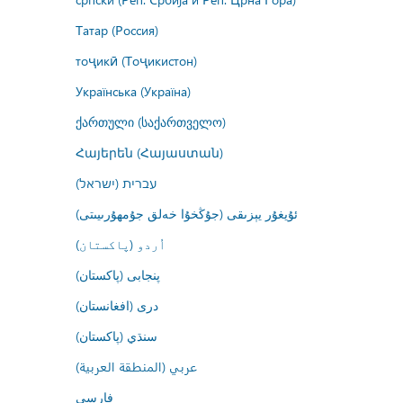
Татар (Россия)
тоҷикӣ (Тоҷикистон)
Українська (Україна)
ქართული (საქართველო)
Հայերեն (Հայաստան)
עברית (ישראל)
ئۇيغۇر يېزىقى (جۇڭخۇا خەلق جۇمھۇرىيىتى)
اُردو (پاکستان)
پنجابی (پاکستان)
درى (افغانستان)
سنڌي (پاکستان)
عربي (المنطقة العربية)
فارسى