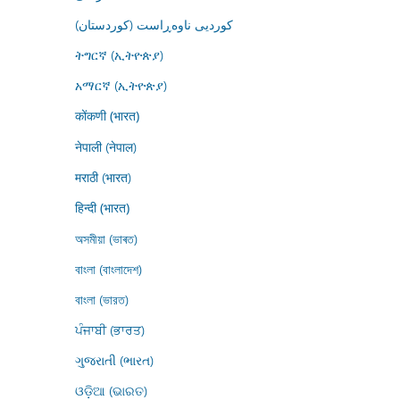
کوردیی ناوەڕاست (کوردستان)
ትግርኛ (ኢትዮጵያ)
አማርኛ (ኢትዮጵያ)
कोंकणी (भारत)
नेपाली (नेपाल)
मराठी (भारत)
हिन्दी (भारत)
অসমীয়া (ভাৰত)
বাংলা (বাংলাদেশ)
বাংলা (ভারত)
ਪੰਜਾਬੀ (ਭਾਰਤ)
ગુજરાતી (ભારત)
ଓଡ଼ିଆ (ଭାରତ)