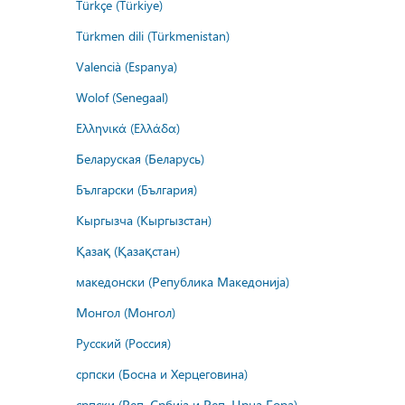
Türkçe (Türkiye)
Türkmen dili (Türkmenistan)
Valencià (Espanya)
Wolof (Senegaal)
Ελληνικά (Ελλάδα)
Беларуская (Беларусь)
Български (България)
Кыргызча (Кыргызстан)
Қазақ (Қазақстан)
македонски (Република Македонија)
Монгол (Монгол)
Русский (Россия)
српски (Босна и Херцеговина)
српски (Реп. Србија и Реп. Црна Гора)