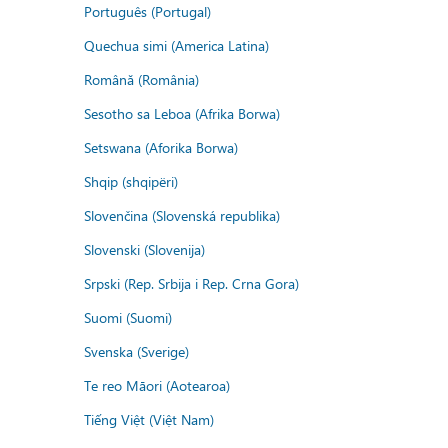
Português (Portugal)
Quechua simi (America Latina)
Română (România)
Sesotho sa Leboa (Afrika Borwa)
Setswana (Aforika Borwa)
Shqip (shqipëri)
Slovenčina (Slovenská republika)
Slovenski (Slovenija)
Srpski (Rep. Srbija i Rep. Crna Gora)
Suomi (Suomi)
Svenska (Sverige)
Te reo Māori (Aotearoa)
Tiếng Việt (Việt Nam)