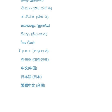
తెలుగు (భారతదేశం)
ಕನ್ನಡ (ಭಾರತ)
മലയാളം (ഇന്ത്യ)
සිංහල (ශ්‍රී ලංකාව)
ไทย (ไทย)
ខ្មែរ (កម្ពុជា)
한국어 (대한민국)
中文(中国)
日本語 (日本)
繁體中文 (台灣)