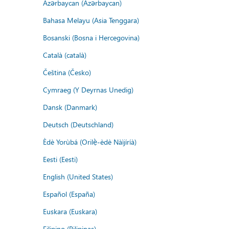
Azərbaycan (Azərbaycan)
Bahasa Melayu (Asia Tenggara)
Bosanski (Bosna i Hercegovina)
Català (català)
Čeština (Česko)
Cymraeg (Y Deyrnas Unedig)
Dansk (Danmark)
Deutsch (Deutschland)
Èdè Yorùbá (Orilẹ̀-èdè Nàìjíríà)
Eesti (Eesti)
English (United States)
Español (España)
Euskara (Euskara)
Filipino (Pilipinas)