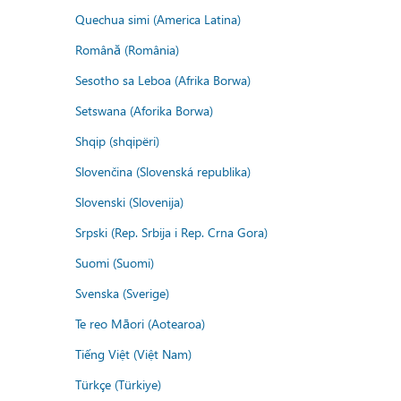
Quechua simi (America Latina)
Română (România)
Sesotho sa Leboa (Afrika Borwa)
Setswana (Aforika Borwa)
Shqip (shqipëri)
Slovenčina (Slovenská republika)
Slovenski (Slovenija)
Srpski (Rep. Srbija i Rep. Crna Gora)
Suomi (Suomi)
Svenska (Sverige)
Te reo Māori (Aotearoa)
Tiếng Việt (Việt Nam)
Türkçe (Türkiye)