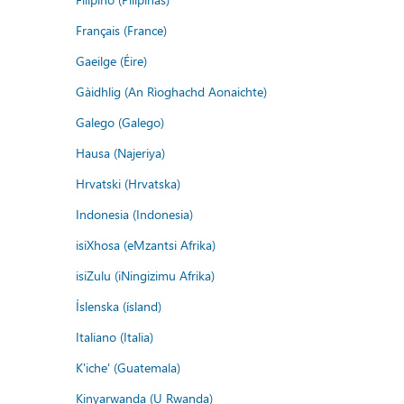
Français (France)
Gaeilge (Éire)
Gàidhlig (An Rìoghachd Aonaichte)
Galego (Galego)
Hausa (Najeriya)
Hrvatski (Hrvatska)
Indonesia (Indonesia)
isiXhosa (eMzantsi Afrika)
isiZulu (iNingizimu Afrika)
Íslenska (ísland)
Italiano (Italia)
K'iche' (Guatemala)
Kinyarwanda (U Rwanda)