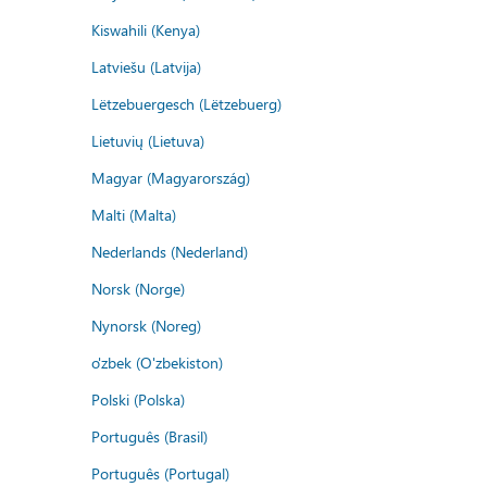
Kiswahili (Kenya)
Latviešu (Latvija)
Lëtzebuergesch (Lëtzebuerg)
Lietuvių (Lietuva)
Magyar (Magyarország)
Malti (Malta)
Nederlands (Nederland)
Norsk (Norge)
Nynorsk (Noreg)
o'zbek (O'zbekiston)
Polski (Polska)
Português (Brasil)
Português (Portugal)