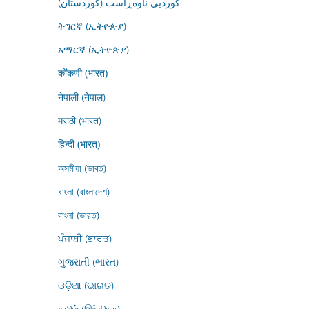
کوردیی ناوەڕاست (کوردستان)
ትግርኛ (ኢትዮጵያ)
አማርኛ (ኢትዮጵያ)
कोंकणी (भारत)
नेपाली (नेपाल)
मराठी (भारत)
हिन्दी (भारत)
অসমীয়া (ভাৰত)
বাংলা (বাংলাদেশ)
বাংলা (ভারত)
ਪੰਜਾਬੀ (ਭਾਰਤ)
ગુજરાતી (ભારત)
ଓଡ଼ିଆ (ଭାରତ)
தமிழ் (இந்தியா)