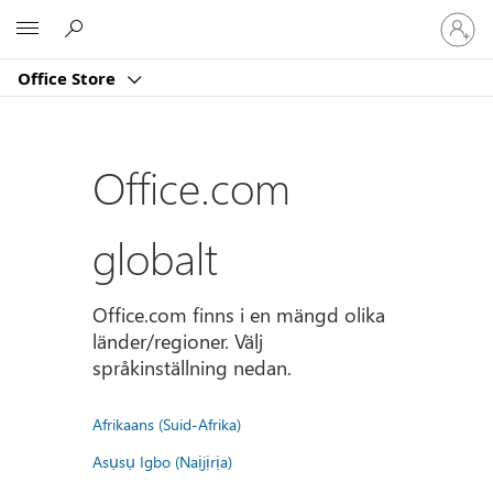
Logga
Microsoft
in
på
Office Store
ditt
konto
Office.com
globalt
Office.com finns i en mängd olika
länder/regioner. Välj
språkinställning nedan.
Afrikaans (Suid-Afrika)
Asụsụ Igbo (Naịjịrịa)