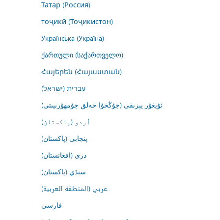
Татар (Россия)
тоҷикӣ (Тоҷикистон)
Українська (Україна)
ქართული (საქართველო)
Հայերեն (Հայաստան)
עברית (ישראל)
ئۇيغۇر يېزىقى (جۇڭخۇا خەلق جۇمھۇرىيىتى)
اُردو (پاکستان)
پنجابی (پاکستان)
درى (افغانستان)
سنڌي (پاکستان)
عربي (المنطقة العربية)
فارسى