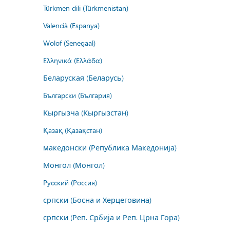
Türkmen dili (Türkmenistan)
Valencià (Espanya)
Wolof (Senegaal)
Ελληνικά (Ελλάδα)
Беларуская (Беларусь)
Български (България)
Кыргызча (Кыргызстан)
Қазақ (Қазақстан)
македонски (Република Македонија)
Монгол (Монгол)
Русский (Россия)
српски (Босна и Херцеговина)
српски (Реп. Србија и Реп. Црна Гора)