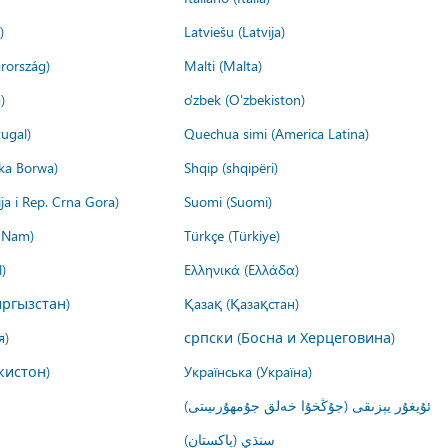
)
Latviešu (Latvija)
rország)
Malti (Malta)
)
o'zbek (O'zbekiston)
ugal)
Quechua simi (America Latina)
ika Borwa)
Shqip (shqipëri)
ija i Rep. Crna Gora)
Suomi (Suomi)
t Nam)
Türkçe (Türkiye)
)
Ελληνικά (Ελλάδα)
ргызстан)
Қазақ (Қазақстан)
я)
српски (Босна и Херцеговина)
кистон)
Українська (Україна)
ئۇيغۇر يېزىقى (جۇڭخۇا خەلق جۇمھۇرىيىتى)
سنڌي (پاکستان)