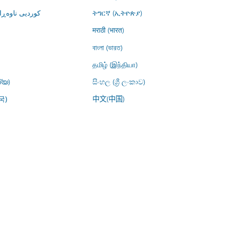
کوردیی ناوە)
ትግርኛ (ኢትዮጵያ)
मराठी (भारत)
বাংলা (ভারত)
தமிழ் (இந்தியா)
്യ)
සිංහල (ශ්‍රී ලංකාව)
中文(中国)
국)