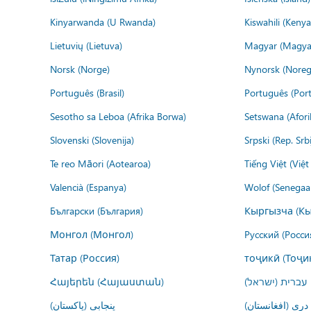
Kinyarwanda (U Rwanda)
Kiswahili (Kenya
Lietuvių (Lietuva)
Magyar (Magya
Norsk (Norge)
Nynorsk (Noreg
Português (Brasil)
Português (Port
Sesotho sa Leboa (Afrika Borwa)
Setswana (Afor
Slovenski (Slovenija)
Srpski (Rep. Srb
Te reo Māori (Aotearoa)
Tiếng Việt (Việ
Valencià (Espanya)
Wolof (Senegaal
Български (България)
Кыргызча (Кы
Монгол (Монгол)
Русский (Росси
Татар (Россия)
тоҷикӣ (Тоҷи
Հայերեն (Հայաստան)
עברית (ישראל)
درى (افغانستان)
پنجابی (پاکستان)