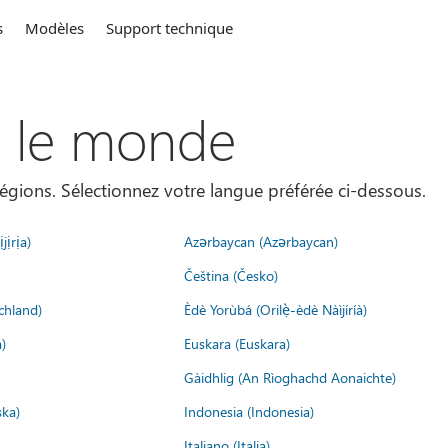
s
Modèles
Support technique
s le monde
égions. Sélectionnez votre langue préférée ci-dessous.
jịrịa)
Azərbaycan (Azərbaycan)
Čeština (Česko)
chland)
Èdè Yorùbá (Orilẹ̀-èdè Nàìjíríà)
)
Euskara (Euskara)
Gàidhlig (An Rìoghachd Aonaichte)
ska)
Indonesia (Indonesia)
Italiano (Italia)