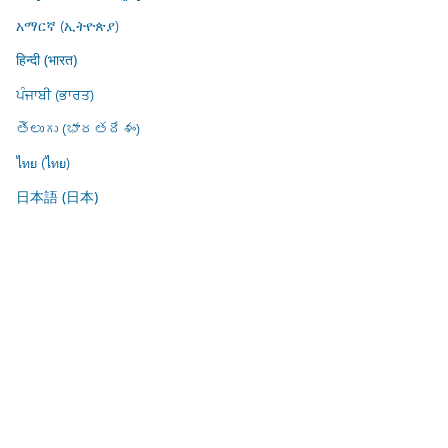
አማርኛ (ኢትዮጵያ)
हिन्दी (भारत)
ਪੰਜਾਬੀ (ਭਾਰਤ)
తెలుగు (భారతదేశం)
ไทย (ไทย)
日本語 (日本)