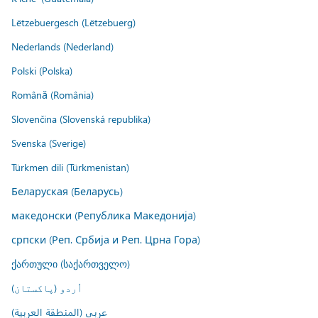
Lëtzebuergesch (Lëtzebuerg)
Nederlands (Nederland)
Polski (Polska)
Română (România)
Slovenčina (Slovenská republika)
Svenska (Sverige)
Türkmen dili (Türkmenistan)
Беларуская (Беларусь)
македонски (Република Македонија)
српски (Реп. Србија и Реп. Црна Гора)
ქართული (საქართველო)
اُردو (پاکستان)
عربي (المنطقة العربية)