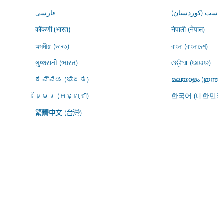
ڕاست (کوردستان
فارسى
नेपाली (नेपाल)
कोंकणी (भारत)
অসমীয়া (ভাৰত)
বাংলা (বাংলাদেশ)
ગુજરાતી (ભારત)
ଓଡ଼ିଆ (ଭାରତ)
ಕನ್ನಡ (ಭಾರತ)
മലയാളം (ഇന്ത
ខ្មែរ (កម្ពុជា)
한국어 (대한민
繁體中文 (台灣)