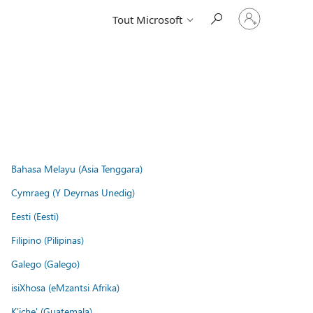
Connectez-
Tout Microsoft
vous
à
votre
compte
Bahasa Melayu (Asia Tenggara)
Cymraeg (Y Deyrnas Unedig)
Eesti (Eesti)
Filipino (Pilipinas)
Galego (Galego)
isiXhosa (eMzantsi Afrika)
K'iche' (Guatemala)