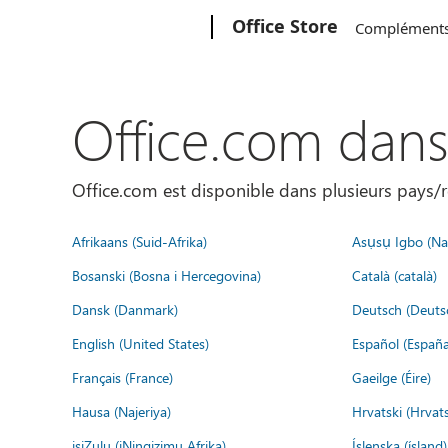
Microsoft
Office Store
Complément
Office.com dan
Office.com est disponible dans plusieurs pays/r
Afrikaans (Suid-Afrika)
Asụsụ Igbo (Naị
Bosanski (Bosna i Hercegovina)
Català (català)
Dansk (Danmark)
Deutsch (Deuts
English (United States)
Español (España
Français (France)
Gaeilge (Éire)
Hausa (Najeriya)
Hrvatski (Hrvat
isiZulu (iNingizimu Afrika)
Íslenska (ísland)