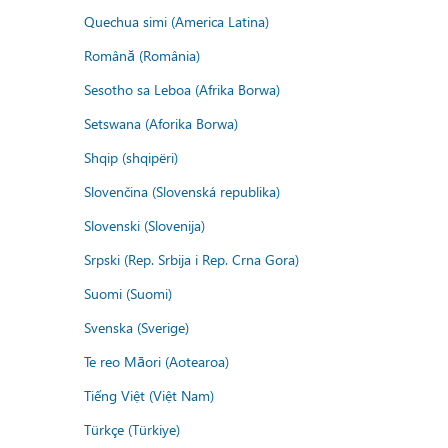
Quechua simi (America Latina)
Română (România)
Sesotho sa Leboa (Afrika Borwa)
Setswana (Aforika Borwa)
Shqip (shqipëri)
Slovenčina (Slovenská republika)
Slovenski (Slovenija)
Srpski (Rep. Srbija i Rep. Crna Gora)
Suomi (Suomi)
Svenska (Sverige)
Te reo Māori (Aotearoa)
Tiếng Việt (Việt Nam)
Türkçe (Türkiye)