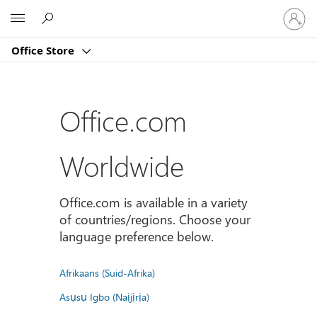
Sign
Microsoft
in
to
Office Store
your
account
Office.com
Worldwide
Office.com is available in a variety
of countries/regions. Choose your
language preference below.
Afrikaans (Suid-Afrika)
Asụsụ Igbo (Naịjịrịa)