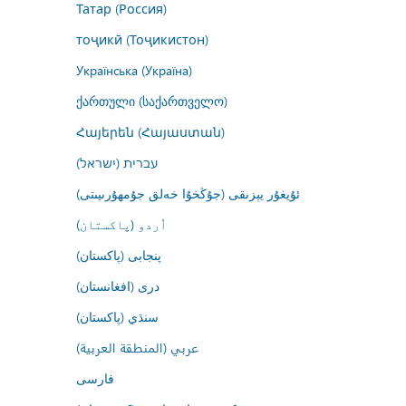
Татар (Россия)
тоҷикӣ (Тоҷикистон)
Українська (Україна)
ქართული (საქართველო)
Հայերեն (Հայաստան)
עברית (ישראל)
ئۇيغۇر يېزىقى (جۇڭخۇا خەلق جۇمھۇرىيىتى)
اُردو (پاکستان)
پنجابی (پاکستان)
درى (افغانستان)
سنڌي (پاکستان)
عربي (المنطقة العربية)
فارسى