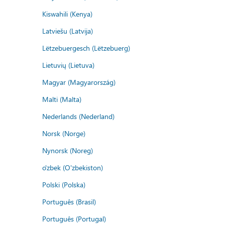
Kiswahili (Kenya)
Latviešu (Latvija)
Lëtzebuergesch (Lëtzebuerg)
Lietuvių (Lietuva)
Magyar (Magyarország)
Malti (Malta)
Nederlands (Nederland)
Norsk (Norge)
Nynorsk (Noreg)
o'zbek (O'zbekiston)
Polski (Polska)
Português (Brasil)
Português (Portugal)