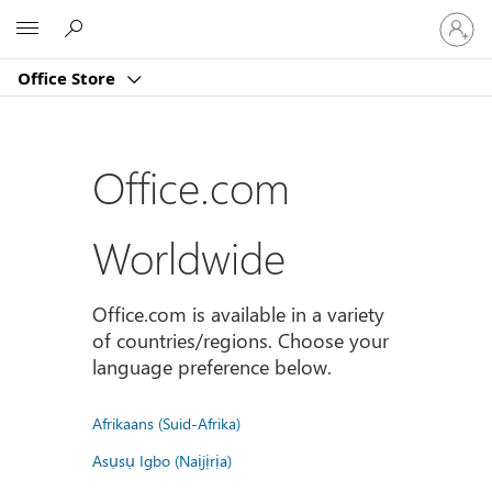
Sign
Microsoft
in
to
Office Store
your
account
Office.com
Worldwide
Office.com is available in a variety
of countries/regions. Choose your
language preference below.
Afrikaans (Suid-Afrika)
Asụsụ Igbo (Naịjịrịa)