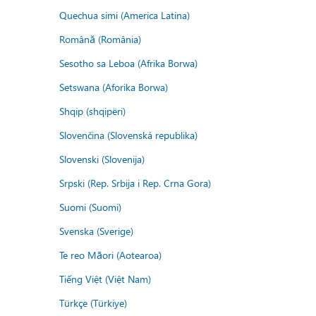
Quechua simi (America Latina)
Română (România)
Sesotho sa Leboa (Afrika Borwa)
Setswana (Aforika Borwa)
Shqip (shqipëri)
Slovenčina (Slovenská republika)
Slovenski (Slovenija)
Srpski (Rep. Srbija i Rep. Crna Gora)
Suomi (Suomi)
Svenska (Sverige)
Te reo Māori (Aotearoa)
Tiếng Việt (Việt Nam)
Türkçe (Türkiye)