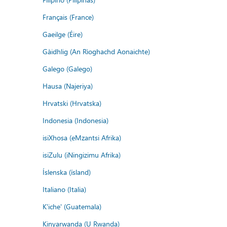
Français (France)
Gaeilge (Éire)
Gàidhlig (An Rìoghachd Aonaichte)
Galego (Galego)
Hausa (Najeriya)
Hrvatski (Hrvatska)
Indonesia (Indonesia)
isiXhosa (eMzantsi Afrika)
isiZulu (iNingizimu Afrika)
Íslenska (ísland)
Italiano (Italia)
K'iche' (Guatemala)
Kinyarwanda (U Rwanda)