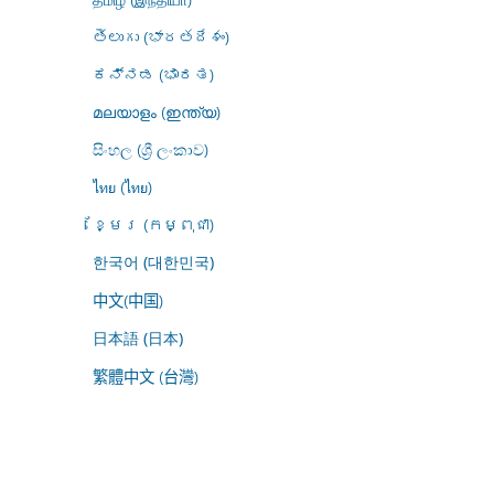
తెలుగు (భారతదేశం)
ಕನ್ನಡ (ಭಾರತ)
മലയാളം (ഇന്ത്യ)
සිංහල (ශ්‍රී ලංකාව)
ไทย (ไทย)
ខ្មែរ (កម្ពុជា)
한국어 (대한민국)
中文(中国)
日本語 (日本)
繁體中文 (台灣)