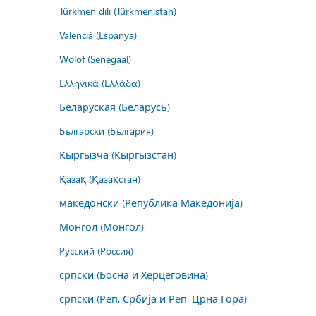
Türkmen dili (Türkmenistan)
Valencià (Espanya)
Wolof (Senegaal)
Ελληνικά (Ελλάδα)
Беларуская (Беларусь)
Български (България)
Кыргызча (Кыргызстан)
Қазақ (Қазақстан)
македонски (Република Македонија)
Монгол (Монгол)
Русский (Россия)
српски (Босна и Херцеговина)
српски (Реп. Србија и Реп. Црна Гора)