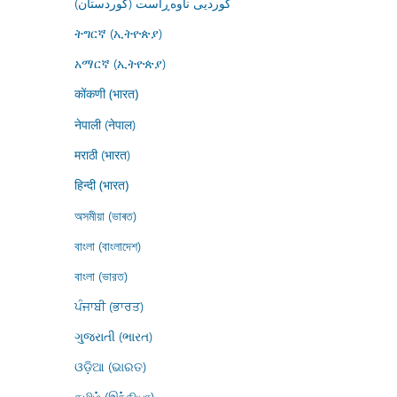
کوردیی ناوەڕاست (کوردستان)
ትግርኛ (ኢትዮጵያ)
አማርኛ (ኢትዮጵያ)
कोंकणी (भारत)
नेपाली (नेपाल)
मराठी (भारत)
हिन्दी (भारत)
অসমীয়া (ভাৰত)
বাংলা (বাংলাদেশ)
বাংলা (ভারত)
ਪੰਜਾਬੀ (ਭਾਰਤ)
ગુજરાતી (ભારત)
ଓଡ଼ିଆ (ଭାରତ)
தமிழ் (இந்தியா)