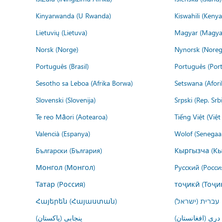
Kinyarwanda (U Rwanda)
Kiswahili (Kenya
Lietuvių (Lietuva)
Magyar (Magya
Norsk (Norge)
Nynorsk (Noreg
Português (Brasil)
Português (Port
Sesotho sa Leboa (Afrika Borwa)
Setswana (Afor
Slovenski (Slovenija)
Srpski (Rep. Srb
Te reo Māori (Aotearoa)
Tiếng Việt (Việ
Valencià (Espanya)
Wolof (Senegaal
Български (България)
Кыргызча (Кы
Монгол (Монгол)
Русский (Росси
Татар (Россия)
тоҷикӣ (Тоҷи
Հայերեն (Հայաստան)
עברית (ישראל)
درى (افغانستان)
پنجابی (پاکستان)