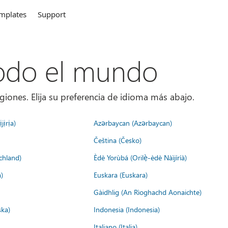
mplates
Support
todo el mundo
giones. Elija su preferencia de idioma más abajo.
jịrịa)
Azərbaycan (Azərbaycan)
Čeština (Česko)
chland)
Èdè Yorùbá (Orilẹ̀-èdè Nàìjíríà)
)
Euskara (Euskara)
Gàidhlig (An Rìoghachd Aonaichte)
ska)
Indonesia (Indonesia)
Italiano (Italia)