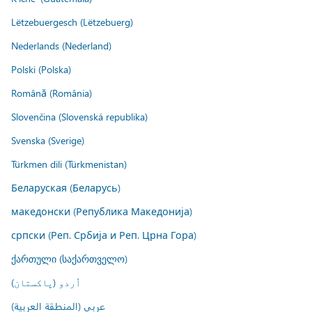
Lëtzebuergesch (Lëtzebuerg)
Nederlands (Nederland)
Polski (Polska)
Română (România)
Slovenčina (Slovenská republika)
Svenska (Sverige)
Türkmen dili (Türkmenistan)
Беларуская (Беларусь)
македонски (Република Македонија)
српски (Реп. Србија и Реп. Црна Гора)
ქართული (საქართველო)
اُردو (پاکستان)
عربي (المنطقة العربية)