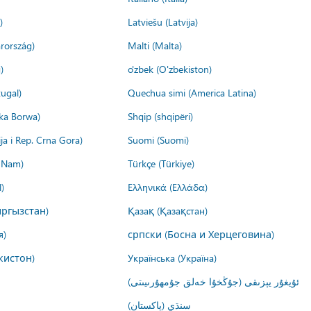
)
Latviešu (Latvija)
rország)
Malti (Malta)
)
o'zbek (O'zbekiston)
ugal)
Quechua simi (America Latina)
ika Borwa)
Shqip (shqipëri)
ija i Rep. Crna Gora)
Suomi (Suomi)
t Nam)
Türkçe (Türkiye)
)
Ελληνικά (Ελλάδα)
ргызстан)
Қазақ (Қазақстан)
я)
српски (Босна и Херцеговина)
кистон)
Українська (Україна)
ئۇيغۇر يېزىقى (جۇڭخۇا خەلق جۇمھۇرىيىتى)
سنڌي (پاکستان)