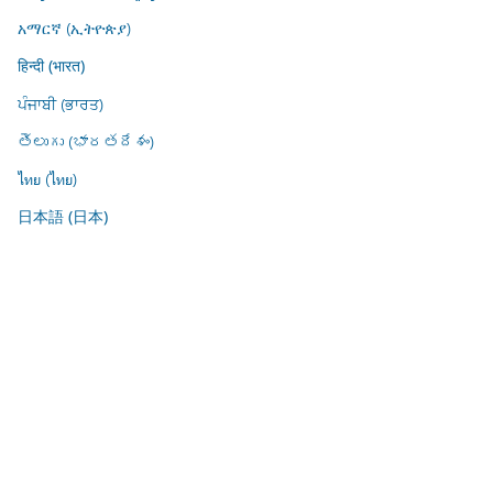
አማርኛ (ኢትዮጵያ)
हिन्दी (भारत)
ਪੰਜਾਬੀ (ਭਾਰਤ)
తెలుగు (భారతదేశం)
ไทย (ไทย)
日本語 (日本)