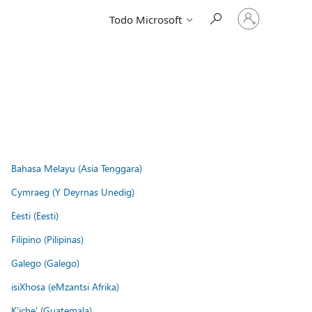
Iniciar
Todo Microsoft
sesión
en
tu
cuenta
Bahasa Melayu (Asia Tenggara)
Cymraeg (Y Deyrnas Unedig)
Eesti (Eesti)
Filipino (Pilipinas)
Galego (Galego)
isiXhosa (eMzantsi Afrika)
K'iche' (Guatemala)