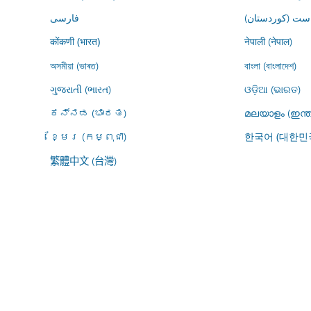
ڕاست (کوردستان
فارسى
नेपाली (नेपाल)
कोंकणी (भारत)
অসমীয়া (ভাৰত)
বাংলা (বাংলাদেশ)
ગુજરાતી (ભારત)
ଓଡ଼ିଆ (ଭାରତ)
ಕನ್ನಡ (ಭಾರತ)
മലയാളം (ഇന്ത
ខ្មែរ (កម្ពុជា)
한국어 (대한민
繁體中文 (台灣)