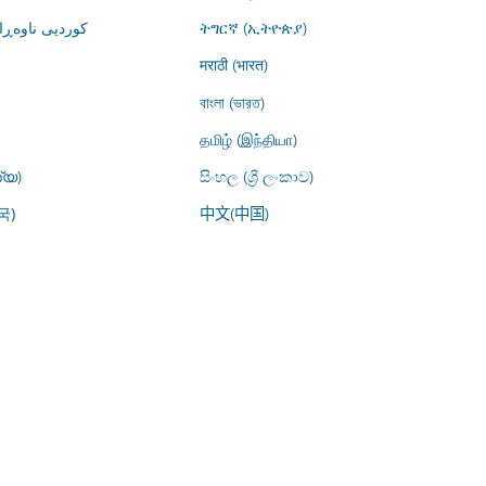
کوردیی ناوە)
ትግርኛ (ኢትዮጵያ)
मराठी (भारत)
বাংলা (ভারত)
தமிழ் (இந்தியா)
്യ)
සිංහල (ශ්‍රී ලංකාව)
中文(中国)
국)