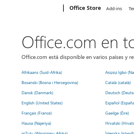
Microsoft
Office Store
Add-ins
Te
Office.com en 
Office.com está disponible en varios países y re
Afrikaans (Suid-Afrika)
Asụsụ Igbo (Naị
Bosanski (Bosna i Hercegovina)
Català (català)
Dansk (Danmark)
Deutsch (Deuts
English (United States)
Español (España
Français (France)
Gaeilge (Éire)
Hausa (Najeriya)
Hrvatski (Hrvat
isiZulu (iNingizimu Afrika)
Íslenska (ísland)