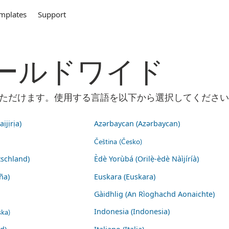
mplates
Support
m ワールドワイド
ご利用いただけます。使用する言語を以下から選択してくださ
ịjịrịa)
Azərbaycan (Azərbaycan)
Čeština (Česko)
schland)
Èdè Yorùbá (Orilẹ̀-èdè Nàìjíríà)
ña)
Euskara (Euskara)
Gàidhlig (An Rìoghachd Aonaichte)
ska)
Indonesia (Indonesia)