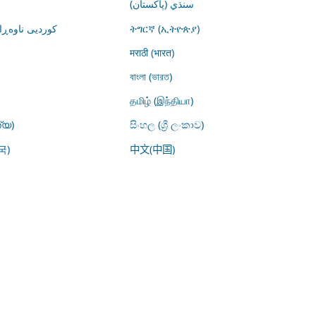
سنڌي (پاکستان)
کوردیی ناوە)
ትግርኛ (ኢትዮጵያ)
मराठी (भारत)
বাংলা (ভারত)
தமிழ் (இந்தியா)
്യ)
සිංහල (ශ්‍රී ලංකාව)
국)
中文(中国)