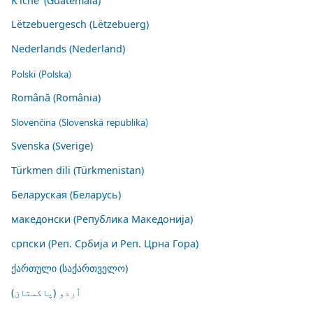
K'iche' (Guatemala)
Lëtzebuergesch (Lëtzebuerg)
Nederlands (Nederland)
Polski (Polska)
Română (România)
Slovenčina (Slovenská republika)
Svenska (Sverige)
Türkmen dili (Türkmenistan)
Беларуская (Беларусь)
македонски (Република Македонија)
српски (Реп. Србија и Реп. Црна Гора)
ქართული (საქართველო)
اُردو (پاکستان)