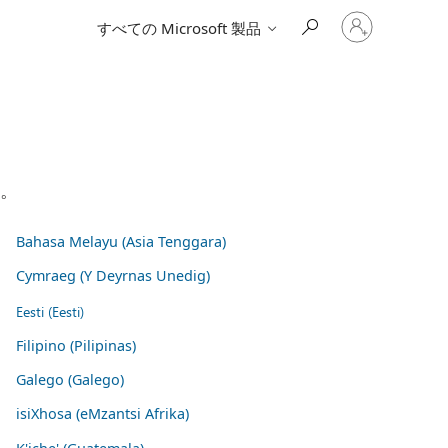
ア
すべての Microsoft 製品
カ
ウ
ン
ト
に
サ
イ
ン
イ
い。
ン
す
る
Bahasa Melayu (Asia Tenggara)
Cymraeg (Y Deyrnas Unedig)
Eesti (Eesti)
Filipino (Pilipinas)
Galego (Galego)
isiXhosa (eMzantsi Afrika)