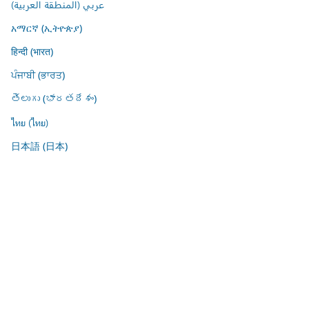
عربي (المنطقة العربية)
አማርኛ (ኢትዮጵያ)
हिन्दी (भारत)
ਪੰਜਾਬੀ (ਭਾਰਤ)
తెలుగు (భారతదేశం)
ไทย (ไทย)
日本語 (日本)