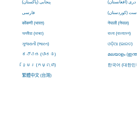
درى (افغانستان)
پنجابی (پاکستان)
ڕاست (کوردستان
فارسى
कोंकणी (भारत)
नेपाली (नेपाल)
অসমীয়া (ভাৰত)
বাংলা (বাংলাদেশ)
ગુજરાતી (ભારત)
ଓଡ଼ିଆ (ଭାରତ)
ಕನ್ನಡ (ಭಾರತ)
മലയാളം (ഇന്ത
ខ្មែរ (កម្ពុជា)
한국어 (대한민
繁體中文 (台灣)