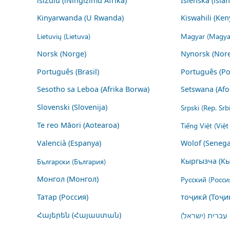
isiZulu (iNingizimu Afrika)
Íslenska (ísla
Kinyarwanda (U Rwanda)
Kiswahili (Ken
Lietuvių (Lietuva)
Magyar (Magya
Norsk (Norge)
Nynorsk (Nor
Português (Brasil)
Português (Po
Sesotho sa Leboa (Afrika Borwa)
Setswana (Afo
Slovenski (Slovenija)
Srpski (Rep. Srb
Te reo Māori (Aotearoa)
Tiếng Việt (Việ
Valencià (Espanya)
Wolof (Senega
Български (България)
Кыргызча (Кы
Монгол (Монгол)
Русский (Росси
Татар (Россия)
тоҷикӣ (Тоҷи
Հայերեն (Հայաստան)
עברית (ישראל)