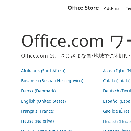
Microsoft
Office Store
Add-ins
Te
Office.co
Office.com は、さまざまな国/地域で
Afrikaans (Suid-Afrika)
Asụsụ Igbo (Na
Bosanski (Bosna i Hercegovina)
Català (català)
Dansk (Danmark)
Deutsch (Deut
English (United States)
Español (Espa
Français (France)
Gaeilge (Éire)
Hausa (Najeriya)
Hrvatski (Hrvat