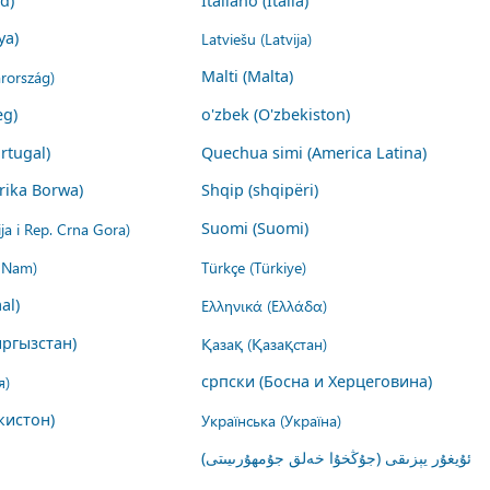
nd)
Italiano (Italia)
ya)
Latviešu (Latvija)
rország)
Malti (Malta)
eg)
o'zbek (O'zbekiston)
rtugal)
Quechua simi (America Latina)
rika Borwa)
Shqip (shqipëri)
ija i Rep. Crna Gora)
Suomi (Suomi)
t Nam)
Türkçe (Türkiye)
al)
Ελληνικά (Ελλάδα)
ргызстан)
Қазақ (Қазақстан)
я)
српски (Босна и Херцеговина)
кистон)
Українська (Україна)
ئۇيغۇر يېزىقى (جۇڭخۇا خەلق جۇمھۇرىيىتى)