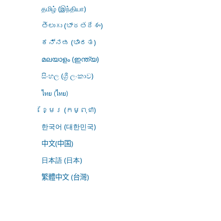
தமிழ் (இந்தியா)
తెలుగు (భారతదేశం)
ಕನ್ನಡ (ಭಾರತ)
മലയാളം (ഇന്ത്യ)
සිංහල (ශ්‍රී ලංකාව)
ไทย (ไทย)
ខ្មែរ (កម្ពុជា)
한국어 (대한민국)
中文(中国)
日本語 (日本)
繁體中文 (台灣)