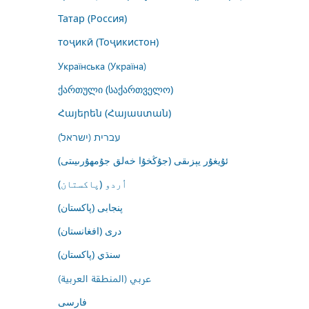
Татар (Россия)
тоҷикӣ (Тоҷикистон)
Українська (Україна)
ქართული (საქართველო)
Հայերեն (Հայաստան)
עברית (ישראל)
ئۇيغۇر يېزىقى (جۇڭخۇا خەلق جۇمھۇرىيىتى)
اُردو (پاکستان)
پنجابی (پاکستان)
درى (افغانستان)
سنڌي (پاکستان)
عربي (المنطقة العربية)
فارسى