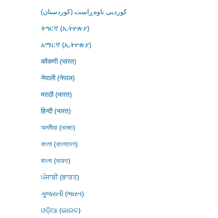
کوردیی ناوەڕاست (کوردستان)
ትግርኛ (ኢትዮጵያ)
አማርኛ (ኢትዮጵያ)
कोंकणी (भारत)
नेपाली (नेपाल)
मराठी (भारत)
हिन्दी (भारत)
অসমীয়া (ভাৰত)
বাংলা (বাংলাদেশ)
বাংলা (ভারত)
ਪੰਜਾਬੀ (ਭਾਰਤ)
ગુજરાતી (ભારત)
ଓଡ଼ିଆ (ଭାରତ)