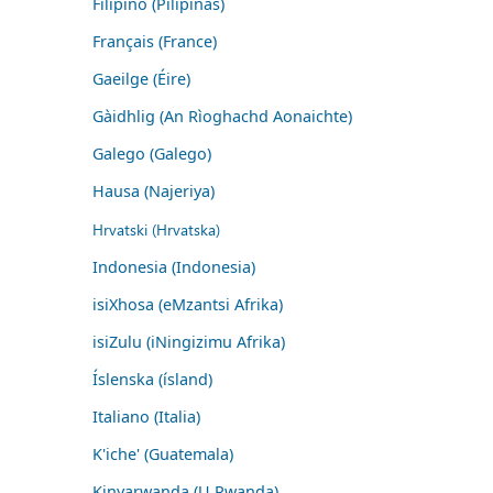
Filipino (Pilipinas)
Français (France)
Gaeilge (Éire)
Gàidhlig (An Rìoghachd Aonaichte)
Galego (Galego)
Hausa (Najeriya)
Hrvatski (Hrvatska)
Indonesia (Indonesia)
isiXhosa (eMzantsi Afrika)
isiZulu (iNingizimu Afrika)
Íslenska (ísland)
Italiano (Italia)
K'iche' (Guatemala)
Kinyarwanda (U Rwanda)