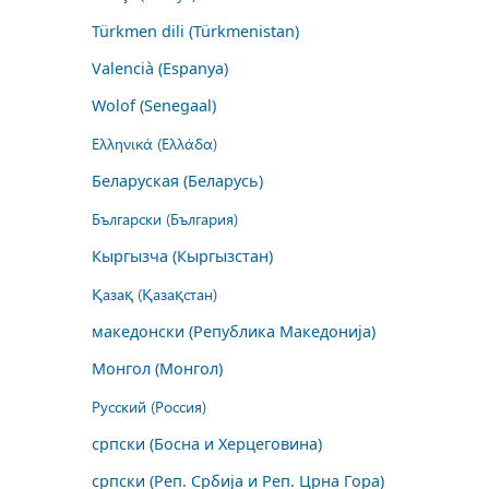
Türkmen dili (Türkmenistan)
Valencià (Espanya)
Wolof (Senegaal)
Ελληνικά (Ελλάδα)
Беларуская (Беларусь)
Български (България)
Кыргызча (Кыргызстан)
Қазақ (Қазақстан)
македонски (Република Македонија)
Монгол (Монгол)
Русский (Россия)
српски (Босна и Херцеговина)
српски (Реп. Србија и Реп. Црна Гора)