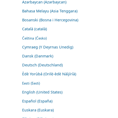
Azərbaycan (Azərbaycan)
Bahasa Melayu (Asia Tenggara)
Bosanski (Bosna i Hercegovina)
Català (català)
Čeština (Česko)
Cymraeg (Y Deyrnas Unedig)
Dansk (Danmark)
Deutsch (Deutschland)
Èdè Yorùbá (Orilẹ̀-èdè Nàìjíríà)
Eesti (Eesti)
English (United States)
Español (España)
Euskara (Euskara)