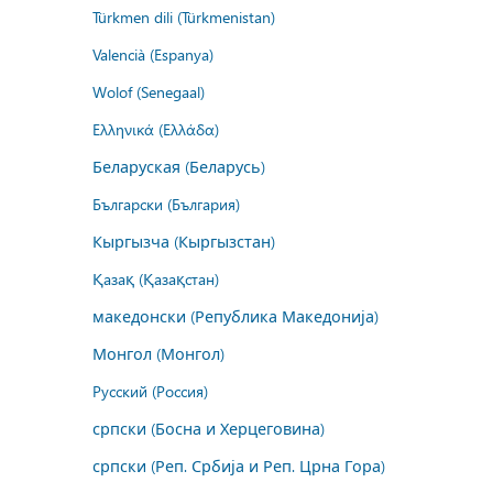
Türkmen dili (Türkmenistan)
Valencià (Espanya)
Wolof (Senegaal)
Ελληνικά (Ελλάδα)
Беларуская (Беларусь)
Български (България)
Кыргызча (Кыргызстан)
Қазақ (Қазақстан)
македонски (Република Македонија)
Монгол (Монгол)
Русский (Россия)
српски (Босна и Херцеговина)
српски (Реп. Србија и Реп. Црна Гора)