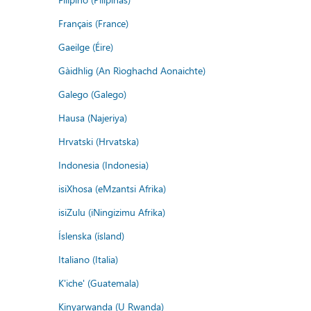
Français (France)
Gaeilge (Éire)
Gàidhlig (An Rìoghachd Aonaichte)
Galego (Galego)
Hausa (Najeriya)
Hrvatski (Hrvatska)
Indonesia (Indonesia)
isiXhosa (eMzantsi Afrika)
isiZulu (iNingizimu Afrika)
Íslenska (ísland)
Italiano (Italia)
K'iche' (Guatemala)
Kinyarwanda (U Rwanda)