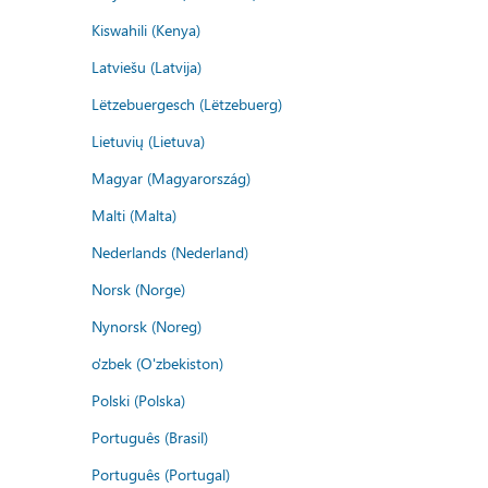
Kiswahili (Kenya)
Latviešu (Latvija)
Lëtzebuergesch (Lëtzebuerg)
Lietuvių (Lietuva)
Magyar (Magyarország)
Malti (Malta)
Nederlands (Nederland)
Norsk (Norge)
Nynorsk (Noreg)
o'zbek (O'zbekiston)
Polski (Polska)
Português (Brasil)
Português (Portugal)