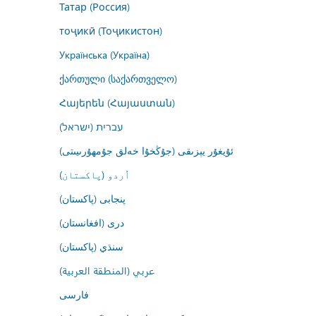
Татар (Россия)
тоҷикӣ (Тоҷикистон)
Українська (Україна)
ქართული (საქართველო)
Հայերեն (Հայաստան)
עברית (ישראל)
ئۇيغۇر يېزىقى (جۇڭخۇا خەلق جۇمھۇرىيىتى)
اُردو (پاکستان)
پنجابی (پاکستان)
درى (افغانستان)
سنڌي (پاکستان)
عربي (المنطقة العربية)
فارسى