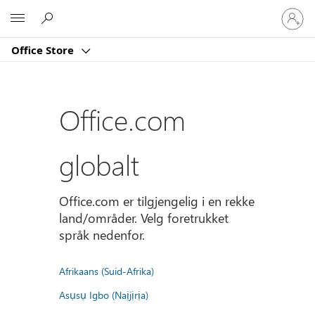
Logg
Microsoft
på
kontoe
Office Store
din
Office.com
globalt
Office.com er tilgjengelig i en rekke
land/områder. Velg foretrukket
språk nedenfor.
Afrikaans (Suid-Afrika)
Asụsụ Igbo (Naịjịrịa)