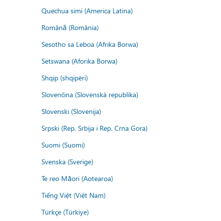
Quechua simi (America Latina)
Română (România)
Sesotho sa Leboa (Afrika Borwa)
Setswana (Aforika Borwa)
Shqip (shqipëri)
Slovenčina (Slovenská republika)
Slovenski (Slovenija)
Srpski (Rep. Srbija i Rep. Crna Gora)
Suomi (Suomi)
Svenska (Sverige)
Te reo Māori (Aotearoa)
Tiếng Việt (Việt Nam)
Türkçe (Türkiye)