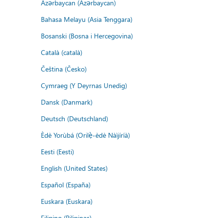
Azərbaycan (Azərbaycan)
Bahasa Melayu (Asia Tenggara)
Bosanski (Bosna i Hercegovina)
Català (català)
Čeština (Česko)
Cymraeg (Y Deyrnas Unedig)
Dansk (Danmark)
Deutsch (Deutschland)
Èdè Yorùbá (Orilẹ̀-èdè Nàìjíríà)
Eesti (Eesti)
English (United States)
Español (España)
Euskara (Euskara)
Filipino (Pilipinas)