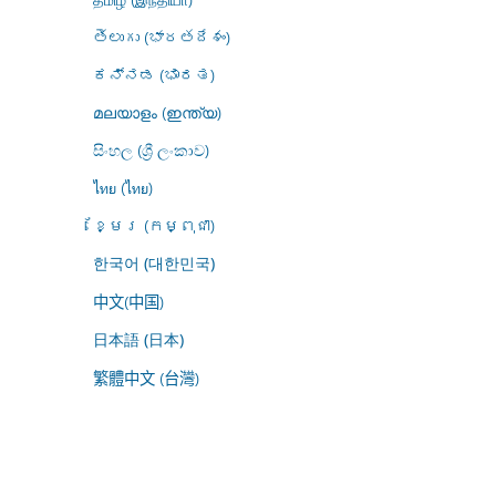
తెలుగు (భారతదేశం)
ಕನ್ನಡ (ಭಾರತ)
മലയാളം (ഇന്ത്യ)
සිංහල (ශ්‍රී ලංකාව)
ไทย (ไทย)
ខ្មែរ (កម្ពុជា)
한국어 (대한민국)
中文(中国)
日本語 (日本)
繁體中文 (台灣)