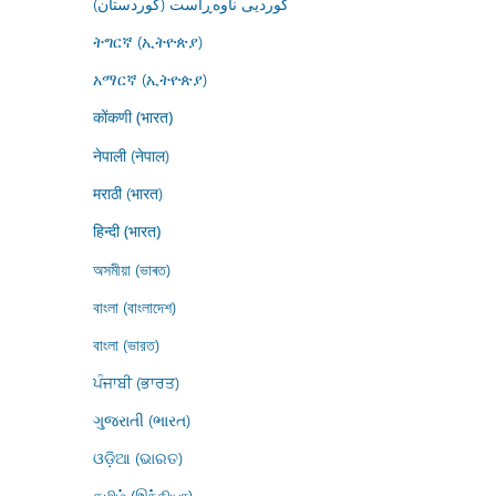
کوردیی ناوەڕاست (کوردستان)
ትግርኛ (ኢትዮጵያ)
አማርኛ (ኢትዮጵያ)
कोंकणी (भारत)
नेपाली (नेपाल)
मराठी (भारत)
हिन्दी (भारत)
অসমীয়া (ভাৰত)
বাংলা (বাংলাদেশ)
বাংলা (ভারত)
ਪੰਜਾਬੀ (ਭਾਰਤ)
ગુજરાતી (ભારત)
ଓଡ଼ିଆ (ଭାରତ)
தமிழ் (இந்தியா)