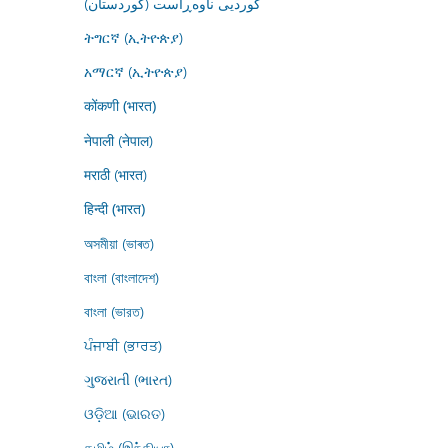
کوردیی ناوەڕاست (کوردستان)
ትግርኛ (ኢትዮጵያ)
አማርኛ (ኢትዮጵያ)
कोंकणी (भारत)
नेपाली (नेपाल)
मराठी (भारत)
हिन्दी (भारत)
অসমীয়া (ভাৰত)
বাংলা (বাংলাদেশ)
বাংলা (ভারত)
ਪੰਜਾਬੀ (ਭਾਰਤ)
ગુજરાતી (ભારત)
ଓଡ଼ିଆ (ଭାରତ)
தமிழ் (இந்தியா)