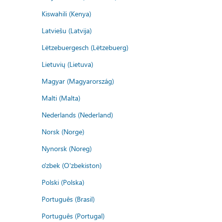
Kiswahili (Kenya)
Latviešu (Latvija)
Lëtzebuergesch (Lëtzebuerg)
Lietuvių (Lietuva)
Magyar (Magyarország)
Malti (Malta)
Nederlands (Nederland)
Norsk (Norge)
Nynorsk (Noreg)
o'zbek (O'zbekiston)
Polski (Polska)
Português (Brasil)
Português (Portugal)