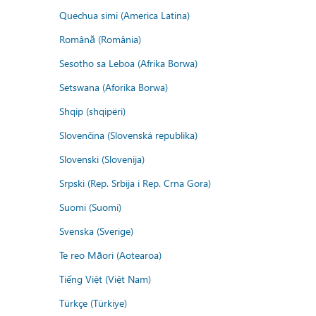
Quechua simi (America Latina)
Română (România)
Sesotho sa Leboa (Afrika Borwa)
Setswana (Aforika Borwa)
Shqip (shqipëri)
Slovenčina (Slovenská republika)
Slovenski (Slovenija)
Srpski (Rep. Srbija i Rep. Crna Gora)
Suomi (Suomi)
Svenska (Sverige)
Te reo Māori (Aotearoa)
Tiếng Việt (Việt Nam)
Türkçe (Türkiye)