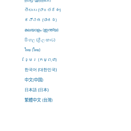
తెలుగు (భారతదేశం)
ಕನ್ನಡ (ಭಾರತ)
മലയാളം (ഇന്ത്യ)
සිංහල (ශ්‍රී ලංකාව)
ไทย (ไทย)
ខ្មែរ (កម្ពុជា)
한국어 (대한민국)
中文(中国)
日本語 (日本)
繁體中文 (台灣)