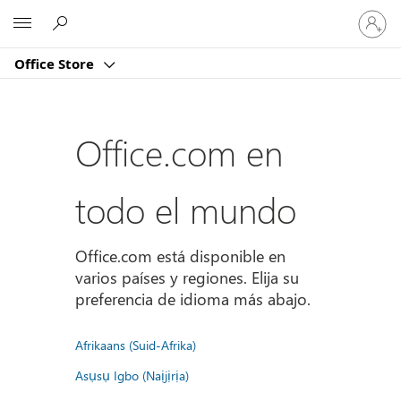
Iniciar
Microsoft
sesión
en
Office Store
tu
cuenta
Office.com en
todo el mundo
Office.com está disponible en
varios países y regiones. Elija su
preferencia de idioma más abajo.
Afrikaans (Suid-Afrika)
Asụsụ Igbo (Naịjịrịa)