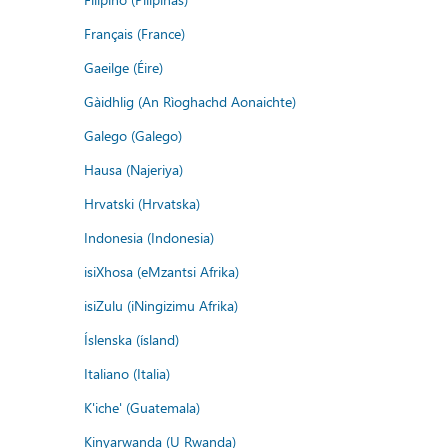
Français (France)
Gaeilge (Éire)
Gàidhlig (An Rìoghachd Aonaichte)
Galego (Galego)
Hausa (Najeriya)
Hrvatski (Hrvatska)
Indonesia (Indonesia)
isiXhosa (eMzantsi Afrika)
isiZulu (iNingizimu Afrika)
Íslenska (ísland)
Italiano (Italia)
K'iche' (Guatemala)
Kinyarwanda (U Rwanda)