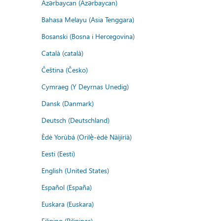
Azərbaycan (Azərbaycan)
Bahasa Melayu (Asia Tenggara)
Bosanski (Bosna i Hercegovina)
Català (català)
Čeština (Česko)
Cymraeg (Y Deyrnas Unedig)
Dansk (Danmark)
Deutsch (Deutschland)
Èdè Yorùbá (Orilẹ̀-èdè Nàìjíríà)
Eesti (Eesti)
English (United States)
Español (España)
Euskara (Euskara)
Filipino (Pilipinas)