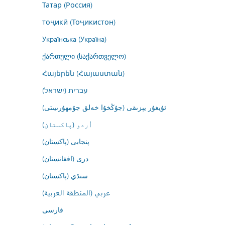
Татар (Россия)
тоҷикӣ (Тоҷикистон)
Українська (Україна)
ქართული (საქართველო)
Հայերեն (Հայաստան)
עברית (ישראל)
ئۇيغۇر يېزىقى (جۇڭخۇا خەلق جۇمھۇرىيىتى)
اُردو (پاکستان)
پنجابی (پاکستان)
درى (افغانستان)
سنڌي (پاکستان)
عربي (المنطقة العربية)
فارسى