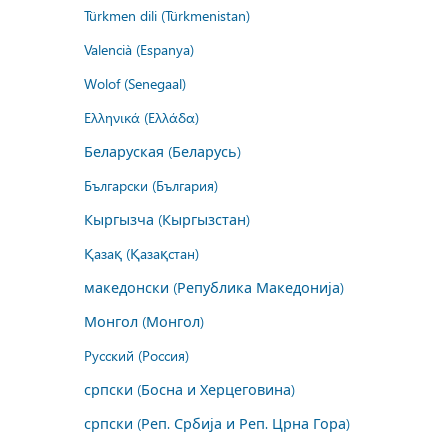
Türkmen dili (Türkmenistan)
Valencià (Espanya)
Wolof (Senegaal)
Ελληνικά (Ελλάδα)
Беларуская (Беларусь)
Български (България)
Кыргызча (Кыргызстан)
Қазақ (Қазақстан)
македонски (Република Македонија)
Монгол (Монгол)
Русский (Россия)
српски (Босна и Херцеговина)
српски (Реп. Србија и Реп. Црна Гора)