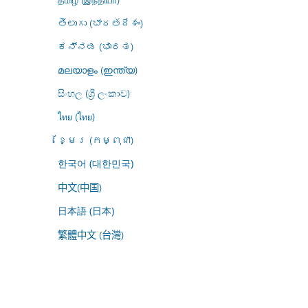
తెలుగు (భారతదేశం)
ಕನ್ನಡ (ಭಾರತ)
മലയാളം (ഇന്ത്യ)
සිංහල (ශ්‍රී ලංකාව)
ไทย (ไทย)
ខ្មែរ (កម្ពុជា)
한국어 (대한민국)
中文(中国)
日本語 (日本)
繁體中文 (台灣)