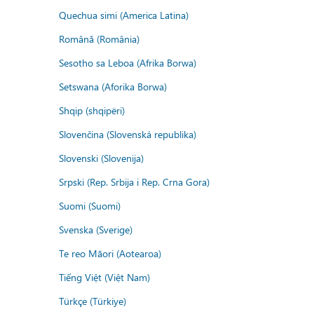
Quechua simi (America Latina)
Română (România)
Sesotho sa Leboa (Afrika Borwa)
Setswana (Aforika Borwa)
Shqip (shqipëri)
Slovenčina (Slovenská republika)
Slovenski (Slovenija)
Srpski (Rep. Srbija i Rep. Crna Gora)
Suomi (Suomi)
Svenska (Sverige)
Te reo Māori (Aotearoa)
Tiếng Việt (Việt Nam)
Türkçe (Türkiye)