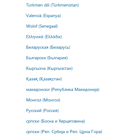
Türkmen dili (Türkmenistan)
Valencià (Espanya)
Wolof (Senegaal)
Ελληνικά (Ελλάδα)
Беларуская (Беларусь)
Български (България)
Кыргызча (Кыргызстан)
Қазақ (Қазақстан)
македонски (Република Македонија)
Монгол (Монгол)
Русский (Россия)
српски (Босна и Херцеговина)
српски (Реп. Србија и Реп. Црна Гора)