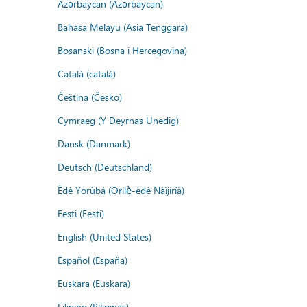
Azərbaycan (Azərbaycan)
Bahasa Melayu (Asia Tenggara)
Bosanski (Bosna i Hercegovina)
Català (català)
Čeština (Česko)
Cymraeg (Y Deyrnas Unedig)
Dansk (Danmark)
Deutsch (Deutschland)
Èdè Yorùbá (Orilẹ̀-èdè Nàìjíríà)
Eesti (Eesti)
English (United States)
Español (España)
Euskara (Euskara)
Filipino (Pilipinas)