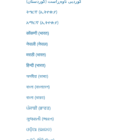
کوردیی ناوەڕاست (کوردستان)
ትግርኛ (ኢትዮጵያ)
አማርኛ (ኢትዮጵያ)
कोंकणी (भारत)
नेपाली (नेपाल)
मराठी (भारत)
हिन्दी (भारत)
অসমীয়া (ভাৰত)
বাংলা (বাংলাদেশ)
বাংলা (ভারত)
ਪੰਜਾਬੀ (ਭਾਰਤ)
ગુજરાતી (ભારત)
ଓଡ଼ିଆ (ଭାରତ)
தமிழ் (இந்தியா)