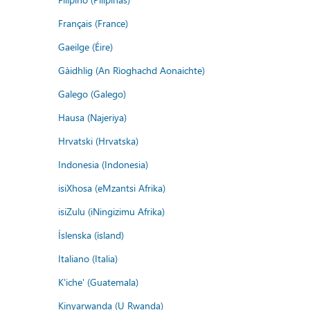
Français (France)
Gaeilge (Éire)
Gàidhlig (An Rìoghachd Aonaichte)
Galego (Galego)
Hausa (Najeriya)
Hrvatski (Hrvatska)
Indonesia (Indonesia)
isiXhosa (eMzantsi Afrika)
isiZulu (iNingizimu Afrika)
Íslenska (ísland)
Italiano (Italia)
K'iche' (Guatemala)
Kinyarwanda (U Rwanda)