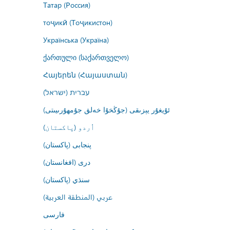
Татар (Россия)
тоҷикӣ (Тоҷикистон)
Українська (Україна)
ქართული (საქართველო)
Հայերեն (Հայաստան)
עברית (ישראל)
ئۇيغۇر يېزىقى (جۇڭخۇا خەلق جۇمھۇرىيىتى)
اُردو (پاکستان)
پنجابی (پاکستان)
درى (افغانستان)
سنڌي (پاکستان)
عربي (المنطقة العربية)
فارسى