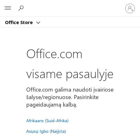
Prisijun
Microsoft
prie
paskyro
Office Store
Office.com
visame pasaulyje
Office.com galima naudoti įvairiose
šalyse/regionuose. Pasirinkite
pageidaujamą kalbą.
Afrikaans (Suid-Afrika)
Asụsụ Igbo (Naịjịrịa)