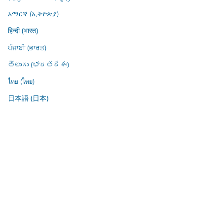
አማርኛ (ኢትዮጵያ)
हिन्दी (भारत)
ਪੰਜਾਬੀ (ਭਾਰਤ)
తెలుగు (భారతదేశం)
ไทย (ไทย)
日本語 (日本)