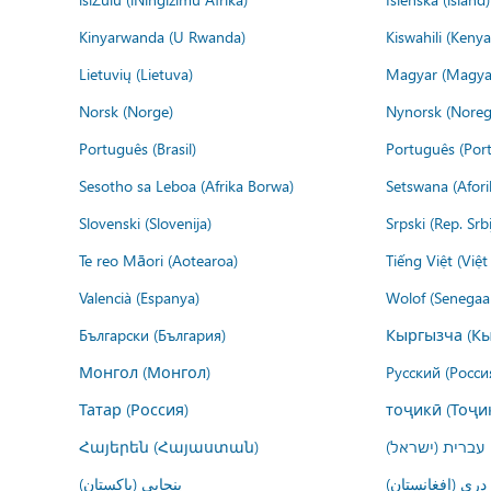
Kinyarwanda (U Rwanda)
Kiswahili (Kenya
Lietuvių (Lietuva)
Magyar (Magya
Norsk (Norge)
Nynorsk (Noreg
Português (Brasil)
Português (Port
Sesotho sa Leboa (Afrika Borwa)
Setswana (Afor
Slovenski (Slovenija)
Srpski (Rep. Srb
Te reo Māori (Aotearoa)
Tiếng Việt (Việ
Valencià (Espanya)
Wolof (Senegaal
Български (България)
Кыргызча (Кы
Монгол (Монгол)
Русский (Росси
Татар (Россия)
тоҷикӣ (Тоҷи
Հայերեն (Հայաստան)
עברית (ישראל)
درى (افغانستان)
پنجابی (پاکستان)