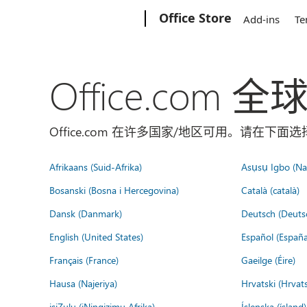
Microsoft
Office Store
Add-ins
Te
Office.com 
Office.com 在许多国家/地区可用。请在下
Afrikaans (Suid-Afrika)
Asụsụ Igbo (Naị
Bosanski (Bosna i Hercegovina)
Català (català)
Dansk (Danmark)
Deutsch (Deuts
English (United States)
Español (España
Français (France)
Gaeilge (Éire)
Hausa (Najeriya)
Hrvatski (Hrvat
isiZulu (iNingizimu Afrika)
Íslenska (ísland)