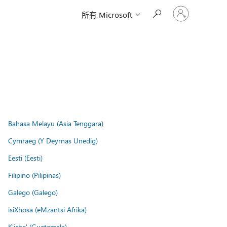
请
所有 Microsoft
登
录
你
的
帐
户
Bahasa Melayu (Asia Tenggara)
Cymraeg (Y Deyrnas Unedig)
Eesti (Eesti)
Filipino (Pilipinas)
Galego (Galego)
isiXhosa (eMzantsi Afrika)
K'iche' (Guatemala)