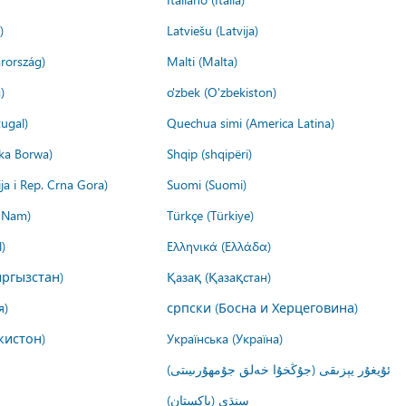
)
Latviešu (Latvija)
rország)
Malti (Malta)
)
o'zbek (O'zbekiston)
ugal)
Quechua simi (America Latina)
ika Borwa)
Shqip (shqipëri)
ija i Rep. Crna Gora)
Suomi (Suomi)
t Nam)
Türkçe (Türkiye)
)
Ελληνικά (Ελλάδα)
ргызстан)
Қазақ (Қазақстан)
я)
српски (Босна и Херцеговина)
кистон)
Українська (Україна)
ئۇيغۇر يېزىقى (جۇڭخۇا خەلق جۇمھۇرىيىتى)
سنڌي (پاکستان)