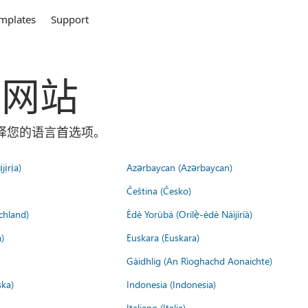
mplates
Support
全球网站
面选择您的语言首选项。
jịrịa)
Azərbaycan (Azərbaycan)
Čeština (Česko)
chland)
Èdè Yorùbá (Orilẹ̀-èdè Nàìjíríà)
)
Euskara (Euskara)
Gàidhlig (An Rìoghachd Aonaichte)
ska)
Indonesia (Indonesia)
Italiano (Italia)