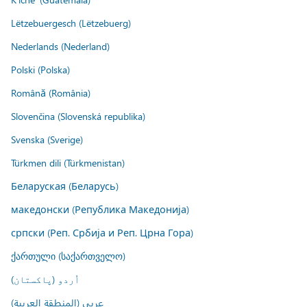
Lëtzebuergesch (Lëtzebuerg)
Nederlands (Nederland)
Polski (Polska)
Română (România)
Slovenčina (Slovenská republika)
Svenska (Sverige)
Türkmen dili (Türkmenistan)
Беларуская (Беларусь)
македонски (Република Македонија)
српски (Реп. Србија и Реп. Црна Гора)
ქართული (საქართველო)
اُردو (پاکستان)
عربي (المنطقة العربية)