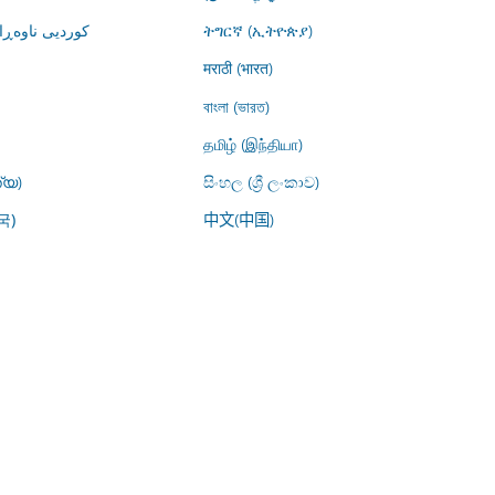
کوردیی ناوە)
ትግርኛ (ኢትዮጵያ)
मराठी (भारत)
বাংলা (ভারত)
தமிழ் (இந்தியா)
്യ)
සිංහල (ශ්‍රී ලංකාව)
中文(中国)
국)