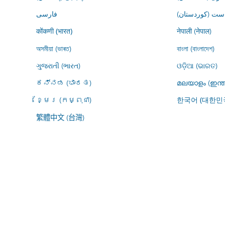
ڕاست (کوردستان
فارسى
नेपाली (नेपाल)
कोंकणी (भारत)
অসমীয়া (ভাৰত)
বাংলা (বাংলাদেশ)
ગુજરાતી (ભારત)
ଓଡ଼ିଆ (ଭାରତ)
ಕನ್ನಡ (ಭಾರತ)
മലയാളം (ഇന്ത
ខ្មែរ (កម្ពុជា)
한국어 (대한민
繁體中文 (台灣)