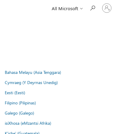
Sign
All Microsoft
in
to
your
account
Bahasa Melayu (Asia Tenggara)
Cymraeg (Y Deyrnas Unedig)
Eesti (Eesti)
Filipino (Pilipinas)
Galego (Galego)
isiXhosa (eMzantsi Afrika)
K'iche' (Guatemala)