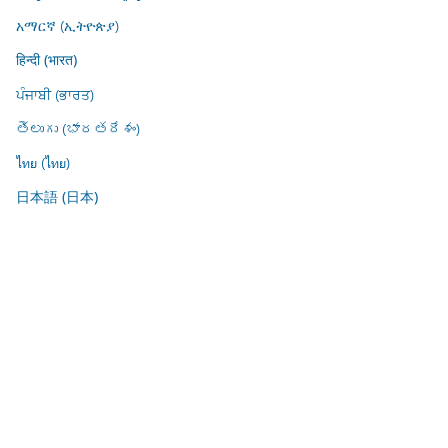
አማርኛ (ኢትዮጵያ)
हिन्दी (भारत)
ਪੰਜਾਬੀ (ਭਾਰਤ)
తెలుగు (భారతదేశం)
ไทย (ไทย)
日本語 (日本)