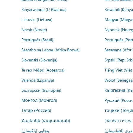
Kinyarwanda (U Rwanda)
Kiswahili (Kenya
Lietuvių (Lietuva)
Magyar (Magya
Norsk (Norge)
Nynorsk (Noreg
Português (Brasil)
Português (Port
Sesotho sa Leboa (Afrika Borwa)
Setswana (Afor
Slovenski (Slovenija)
Srpski (Rep. Srb
Te reo Māori (Aotearoa)
Tiếng Việt (Việ
Valencià (Espanya)
Wolof (Senegaal
Български (България)
Кыргызча (Кы
Монгол (Монгол)
Русский (Росси
Татар (Россия)
тоҷикӣ (Тоҷи
Հայերեն (Հայաստան)
עברית (ישראל)
درى (افغانستان)
پنجابی (پاکستان)