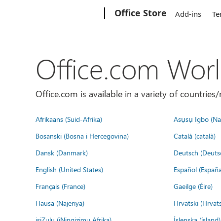
Microsoft
Office Store
Add-ins
Te
Office.com Wor
Office.com is available in a variety of countri
Afrikaans (Suid-Afrika)
Asụsụ Igbo (Naị
Bosanski (Bosna i Hercegovina)
Català (català)
Dansk (Danmark)
Deutsch (Deuts
English (United States)
Español (España
Français (France)
Gaeilge (Éire)
Hausa (Najeriya)
Hrvatski (Hrvat
isiZulu (iNingizimu Afrika)
Íslenska (ísland)