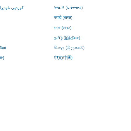
کوردیی ناوە)
ትግርኛ (ኢትዮጵያ)
मराठी (भारत)
বাংলা (ভারত)
தமிழ் (இந்தியா)
്യ)
සිංහල (ශ්‍රී ලංකාව)
中文(中国)
국)