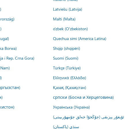
)
Latviešu (Latvija)
rország)
Malti (Malta)
)
o'zbek (O'zbekiston)
ugal)
Quechua simi (America Latina)
ika Borwa)
Shqip (shqipëri)
ija i Rep. Crna Gora)
Suomi (Suomi)
t Nam)
Türkçe (Türkiye)
)
Ελληνικά (Ελλάδα)
ргызстан)
Қазақ (Қазақстан)
я)
српски (Босна и Херцеговина)
кистон)
Українська (Україна)
ئۇيغۇر يېزىقى (جۇڭخۇا خەلق جۇمھۇرىيىتى)
سنڌي (پاکستان)