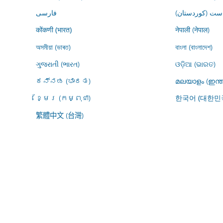
ڕاست (کوردستان
فارسى
नेपाली (नेपाल)
कोंकणी (भारत)
অসমীয়া (ভাৰত)
বাংলা (বাংলাদেশ)
ગુજરાતી (ભારત)
ଓଡ଼ିଆ (ଭାରତ)
ಕನ್ನಡ (ಭಾರತ)
മലയാളം (ഇന്ത
ខ្មែរ (កម្ពុជា)
한국어 (대한민
繁體中文 (台灣)