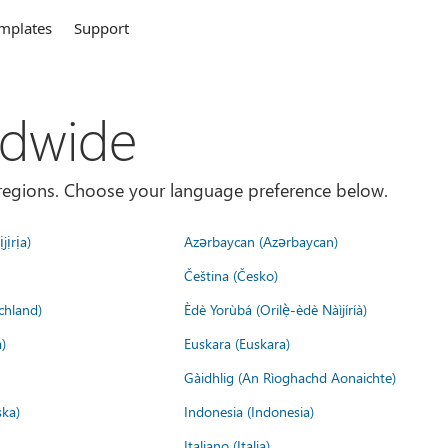
mplates
Support
ldwide
es/regions. Choose your language preference below.
jịrịa)
Azərbaycan (Azərbaycan)
Čeština (Česko)
chland)
Èdè Yorùbá (Orilẹ̀-èdè Nàìjíríà)
)
Euskara (Euskara)
Gàidhlig (An Rìoghachd Aonaichte)
ska)
Indonesia (Indonesia)
Italiano (Italia)