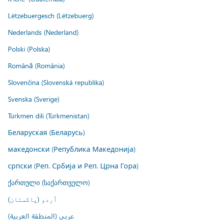
Lëtzebuergesch (Lëtzebuerg)
Nederlands (Nederland)
Polski (Polska)
Română (România)
Slovenčina (Slovenská republika)
Svenska (Sverige)
Türkmen dili (Türkmenistan)
Беларуская (Беларусь)
македонски (Република Македонија)
српски (Реп. Србија и Реп. Црна Гора)
ქართული (საქართველო)
اُردو (پاکستان)
عربي (المنطقة العربية)