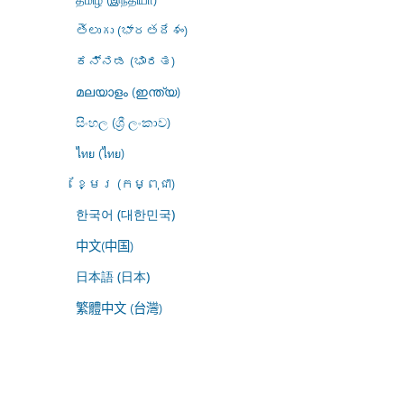
తెలుగు (భారతదేశం)
ಕನ್ನಡ (ಭಾರತ)
മലയാളം (ഇന്ത്യ)
සිංහල (ශ්‍රී ලංකාව)
ไทย (ไทย)
ខ្មែរ (កម្ពុជា)
한국어 (대한민국)
中文(中国)
日本語 (日本)
繁體中文 (台灣)