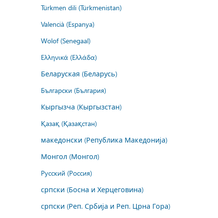
Türkmen dili (Türkmenistan)
Valencià (Espanya)
Wolof (Senegaal)
Ελληνικά (Ελλάδα)
Беларуская (Беларусь)
Български (България)
Кыргызча (Кыргызстан)
Қазақ (Қазақстан)
македонски (Република Македонија)
Монгол (Монгол)
Русский (Россия)
српски (Босна и Херцеговина)
српски (Реп. Србија и Реп. Црна Гора)