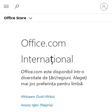
Conectaț
Microsoft
vă
la
Office Store
contul
dvs.
Office.com
Internațional
Office.com este disponibil într-o
diversitate de țări/regiuni. Alegeți
mai jos preferința pentru limbă.
Afrikaans (Suid-Afrika)
Asụsụ Igbo (Naịjịrịa)