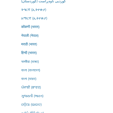
کوردیی ناوەڕاست (کوردستان)
ትግርኛ (ኢትዮጵያ)
አማርኛ (ኢትዮጵያ)
कोंकणी (भारत)
नेपाली (नेपाल)
मराठी (भारत)
हिन्दी (भारत)
অসমীয়া (ভাৰত)
বাংলা (বাংলাদেশ)
বাংলা (ভারত)
ਪੰਜਾਬੀ (ਭਾਰਤ)
ગુજરાતી (ભારત)
ଓଡ଼ିଆ (ଭାରତ)
தமிழ் (இந்தியா)