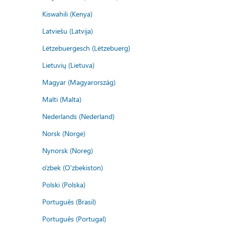
Kiswahili (Kenya)
Latviešu (Latvija)
Lëtzebuergesch (Lëtzebuerg)
Lietuvių (Lietuva)
Magyar (Magyarország)
Malti (Malta)
Nederlands (Nederland)
Norsk (Norge)
Nynorsk (Noreg)
o'zbek (O'zbekiston)
Polski (Polska)
Português (Brasil)
Português (Portugal)