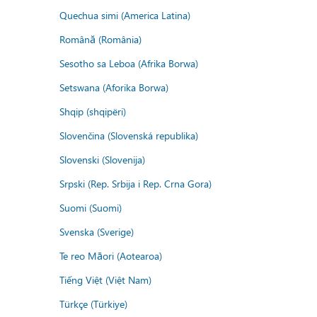
Quechua simi (America Latina)
Română (România)
Sesotho sa Leboa (Afrika Borwa)
Setswana (Aforika Borwa)
Shqip (shqipëri)
Slovenčina (Slovenská republika)
Slovenski (Slovenija)
Srpski (Rep. Srbija i Rep. Crna Gora)
Suomi (Suomi)
Svenska (Sverige)
Te reo Māori (Aotearoa)
Tiếng Việt (Việt Nam)
Türkçe (Türkiye)