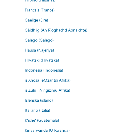
Français (France)
Gaeilge (Éire)
Gàidhlig (An Rìoghachd Aonaichte)
Galego (Galego)
Hausa (Najeriya)
Hrvatski (Hrvatska)
Indonesia (Indonesia)
isiXhosa (eMzantsi Afrika)
isiZulu (iNingizimu Afrika)
Íslenska (ísland)
Italiano (Italia)
K'iche' (Guatemala)
Kinyarwanda (U Rwanda)