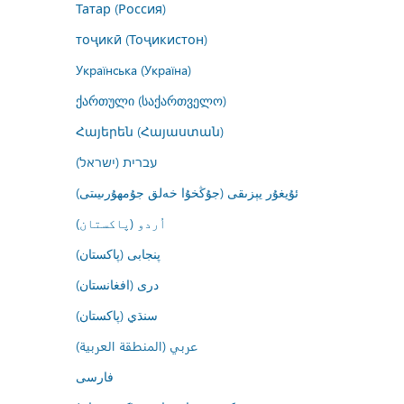
Татар (Россия)
тоҷикӣ (Тоҷикистон)
Українська (Україна)
ქართული (საქართველო)
Հայերեն (Հայաստան)
עברית (ישראל)
ئۇيغۇر يېزىقى (جۇڭخۇا خەلق جۇمھۇرىيىتى)
اُردو (پاکستان)
پنجابی (پاکستان)
درى (افغانستان)
سنڌي (پاکستان)
عربي (المنطقة العربية)
فارسى