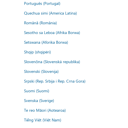
Português (Portugal)
Quechua simi (America Latina)
Română (România)
Sesotho sa Leboa (Afrika Borwa)
Setswana (Aforika Borwa)
Shqip (shqipëri)
Slovenčina (Slovenská republika)
Slovenski (Slovenija)
Srpski (Rep. Srbija i Rep. Crna Gora)
Suomi (Suomi)
Svenska (Sverige)
Te reo Māori (Aotearoa)
Tiếng Việt (Việt Nam)