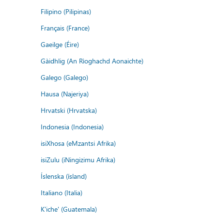
Filipino (Pilipinas)
Français (France)
Gaeilge (Éire)
Gàidhlig (An Rìoghachd Aonaichte)
Galego (Galego)
Hausa (Najeriya)
Hrvatski (Hrvatska)
Indonesia (Indonesia)
isiXhosa (eMzantsi Afrika)
isiZulu (iNingizimu Afrika)
Íslenska (ísland)
Italiano (Italia)
K'iche' (Guatemala)