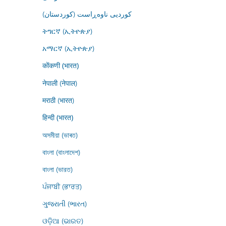
کوردیی ناوەڕاست (کوردستان)
ትግርኛ (ኢትዮጵያ)
አማርኛ (ኢትዮጵያ)
कोंकणी (भारत)
नेपाली (नेपाल)
मराठी (भारत)
हिन्दी (भारत)
অসমীয়া (ভাৰত)
বাংলা (বাংলাদেশ)
বাংলা (ভারত)
ਪੰਜਾਬੀ (ਭਾਰਤ)
ગુજરાતી (ભારત)
ଓଡ଼ିଆ (ଭାରତ)