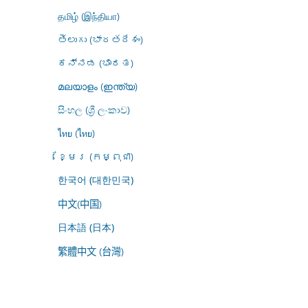
தமிழ் (இந்தியா)
తెలుగు (భారతదేశం)
ಕನ್ನಡ (ಭಾರತ)
മലയാളം (ഇന്ത്യ)
සිංහල (ශ්‍රී ලංකාව)
ไทย (ไทย)
ខ្មែរ (កម្ពុជា)
한국어 (대한민국)
中文(中国)
日本語 (日本)
繁體中文 (台灣)