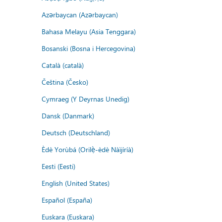
Azərbaycan (Azərbaycan)
Bahasa Melayu (Asia Tenggara)
Bosanski (Bosna i Hercegovina)
Català (català)
Čeština (Česko)
Cymraeg (Y Deyrnas Unedig)
Dansk (Danmark)
Deutsch (Deutschland)
Èdè Yorùbá (Orilẹ̀-èdè Nàìjíríà)
Eesti (Eesti)
English (United States)
Español (España)
Euskara (Euskara)