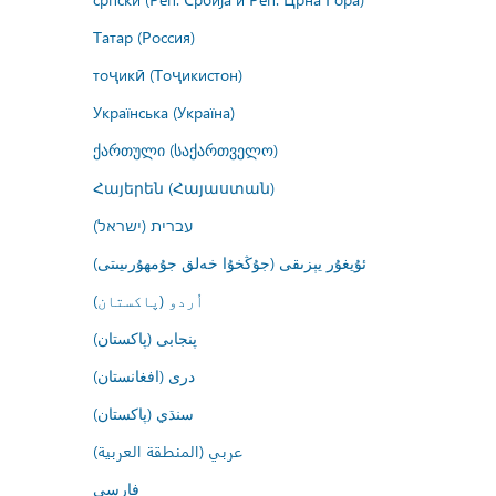
Татар (Россия)
тоҷикӣ (Тоҷикистон)
Українська (Україна)
ქართული (საქართველო)
Հայերեն (Հայաստան)
עברית (ישראל)
ئۇيغۇر يېزىقى (جۇڭخۇا خەلق جۇمھۇرىيىتى)
اُردو (پاکستان)
پنجابی (پاکستان)
درى (افغانستان)
سنڌي (پاکستان)
عربي (المنطقة العربية)
فارسى