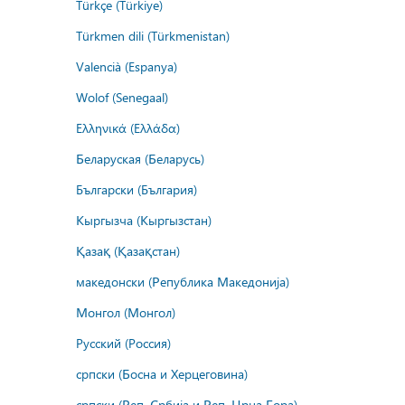
Türkçe (Türkiye)
Türkmen dili (Türkmenistan)
Valencià (Espanya)
Wolof (Senegaal)
Ελληνικά (Ελλάδα)
Беларуская (Беларусь)
Български (България)
Кыргызча (Кыргызстан)
Қазақ (Қазақстан)
македонски (Република Македонија)
Монгол (Монгол)
Русский (Россия)
српски (Босна и Херцеговина)
српски (Реп. Србија и Реп. Црна Гора)