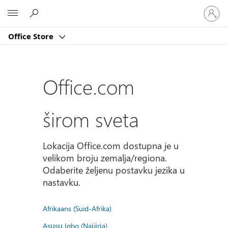
Prijavite
Microsoft
se
na
Office Store
nalog
Office.com
širom sveta
Lokacija Office.com dostupna je u
velikom broju zemalja/regiona.
Odaberite željenu postavku jezika u
nastavku.
Afrikaans (Suid-Afrika)
Asụsụ Igbo (Naịjịrịa)