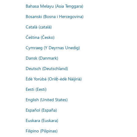
Bahasa Melayu (Asia Tenggara)
Bosanski (Bosna i Hercegovina)
Català (català)
Čeština (Česko)
Cymraeg (Y Deyrnas Unedig)
Dansk (Danmark)
Deutsch (Deutschland)
Èdè Yorùbá (Orilẹ̀-èdè Nàìjíríà)
Eesti (Eesti)
English (United States)
Español (España)
Euskara (Euskara)
Filipino (Pilipinas)