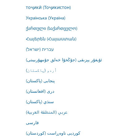
тоҷикӣ (Тоҷикистон)
Українська (Україна)
ქართული (საქართველო)
Հայերեն (Հայաստան)
עברית (ישראל)
ئۇيغۇر يېزىقى (جۇڭخۇا خەلق جۇمھۇرىيىتى)
اُردو (پاکستان)
پنجابی (پاکستان)
درى (افغانستان)
سنڌي (پاکستان)
عربي (المنطقة العربية)
فارسى
کوردیی ناوەڕاست (کوردستان)