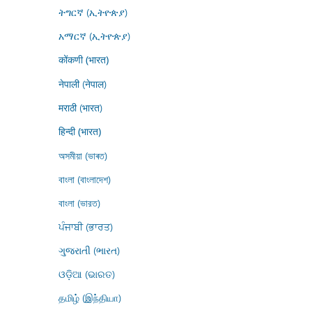
ትግርኛ (ኢትዮጵያ)
አማርኛ (ኢትዮጵያ)
कोंकणी (भारत)
नेपाली (नेपाल)
मराठी (भारत)
हिन्दी (भारत)
অসমীয়া (ভাৰত)
বাংলা (বাংলাদেশ)
বাংলা (ভারত)
ਪੰਜਾਬੀ (ਭਾਰਤ)
ગુજરાતી (ભારત)
ଓଡ଼ିଆ (ଭାରତ)
தமிழ் (இந்தியா)