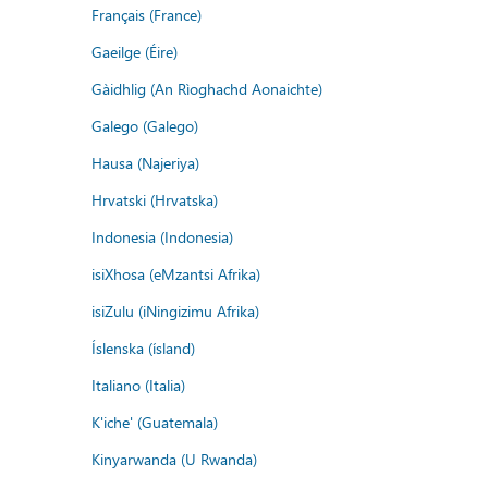
Français (France)
Gaeilge (Éire)
Gàidhlig (An Rìoghachd Aonaichte)
Galego (Galego)
Hausa (Najeriya)
Hrvatski (Hrvatska)
Indonesia (Indonesia)
isiXhosa (eMzantsi Afrika)
isiZulu (iNingizimu Afrika)
Íslenska (ísland)
Italiano (Italia)
K'iche' (Guatemala)
Kinyarwanda (U Rwanda)