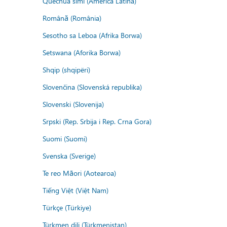
Quechua simi (America Latina)
Română (România)
Sesotho sa Leboa (Afrika Borwa)
Setswana (Aforika Borwa)
Shqip (shqipëri)
Slovenčina (Slovenská republika)
Slovenski (Slovenija)
Srpski (Rep. Srbija i Rep. Crna Gora)
Suomi (Suomi)
Svenska (Sverige)
Te reo Māori (Aotearoa)
Tiếng Việt (Việt Nam)
Türkçe (Türkiye)
Türkmen dili (Türkmenistan)