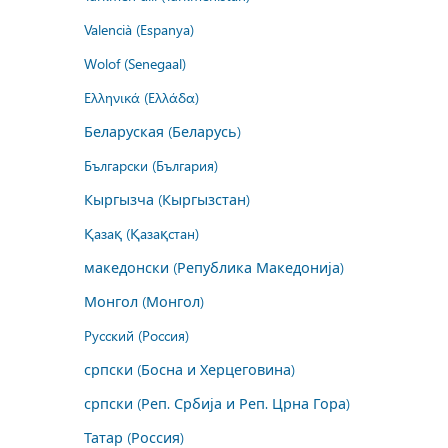
Valencià (Espanya)
Wolof (Senegaal)
Ελληνικά (Ελλάδα)
Беларуская (Беларусь)
Български (България)
Кыргызча (Кыргызстан)
Қазақ (Қазақстан)
македонски (Република Македонија)
Монгол (Монгол)
Русский (Россия)
српски (Босна и Херцеговина)
српски (Реп. Србија и Реп. Црна Гора)
Татар (Россия)