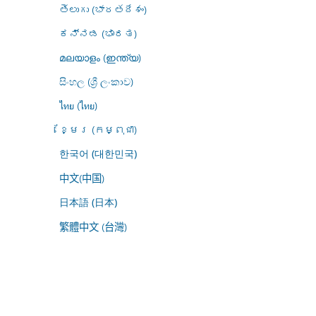
తెలుగు (భారతదేశం)
ಕನ್ನಡ (ಭಾರತ)
മലയാളം (ഇന്ത്യ)
සිංහල (ශ්‍රී ලංකාව)
ไทย (ไทย)
ខ្មែរ (កម្ពុជា)
한국어 (대한민국)
中文(中国)
日本語 (日本)
繁體中文 (台灣)