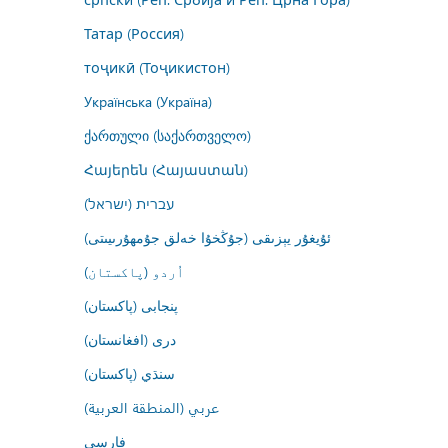
Татар (Россия)
тоҷикӣ (Тоҷикистон)
Українська (Україна)
ქართული (საქართველო)
Հայերեն (Հայաստան)
עברית (ישראל)
ئۇيغۇر يېزىقى (جۇڭخۇا خەلق جۇمھۇرىيىتى)
اُردو (پاکستان)
پنجابی (پاکستان)
درى (افغانستان)
سنڌي (پاکستان)
عربي (المنطقة العربية)
فارسى