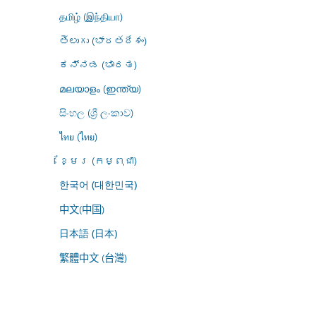
தமிழ் (இந்தியா)
తెలుగు (భారతదేశం)
ಕನ್ನಡ (ಭಾರತ)
മലയാളം (ഇന്ത്യ)
සිංහල (ශ්‍රී ලංකාව)
ไทย (ไทย)
ខ្មែរ (កម្ពុជា)
한국어 (대한민국)
中文(中国)
日本語 (日本)
繁體中文 (台灣)