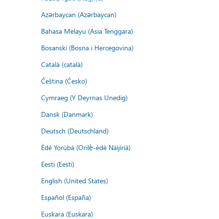
Azərbaycan (Azərbaycan)
Bahasa Melayu (Asia Tenggara)
Bosanski (Bosna i Hercegovina)
Català (català)
Čeština (Česko)
Cymraeg (Y Deyrnas Unedig)
Dansk (Danmark)
Deutsch (Deutschland)
Èdè Yorùbá (Orilẹ̀-èdè Nàìjíríà)
Eesti (Eesti)
English (United States)
Español (España)
Euskara (Euskara)