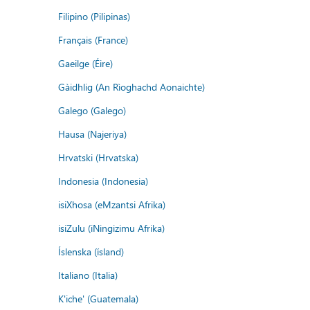
Filipino (Pilipinas)
Français (France)
Gaeilge (Éire)
Gàidhlig (An Rìoghachd Aonaichte)
Galego (Galego)
Hausa (Najeriya)
Hrvatski (Hrvatska)
Indonesia (Indonesia)
isiXhosa (eMzantsi Afrika)
isiZulu (iNingizimu Afrika)
Íslenska (ísland)
Italiano (Italia)
K'iche' (Guatemala)