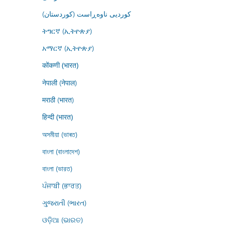
کوردیی ناوەڕاست (کوردستان)
ትግርኛ (ኢትዮጵያ)
አማርኛ (ኢትዮጵያ)
कोंकणी (भारत)
नेपाली (नेपाल)
मराठी (भारत)
हिन्दी (भारत)
অসমীয়া (ভাৰত)
বাংলা (বাংলাদেশ)
বাংলা (ভারত)
ਪੰਜਾਬੀ (ਭਾਰਤ)
ગુજરાતી (ભારત)
ଓଡ଼ିଆ (ଭାରତ)