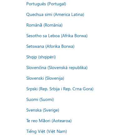
Português (Portugal)
Quechua simi (America Latina)
Română (România)
Sesotho sa Leboa (Afrika Borwa)
Setswana (Aforika Borwa)
Shqip (shqipëri)
Slovenčina (Slovenská republika)
Slovenski (Slovenija)
Srpski (Rep. Srbija i Rep. Crna Gora)
Suomi (Suomi)
Svenska (Sverige)
Te reo Māori (Aotearoa)
Tiếng Việt (Việt Nam)