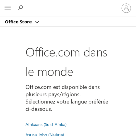
Connect
Microsoft
vous
à
Office Store
votre
compte
Office.com dans
le monde
Office.com est disponible dans
plusieurs pays/régions.
Sélectionnez votre langue préférée
ci-dessous.
Afrikaans (Suid-Afrika)
Asụsụ Igbo (Naịjịrịa)