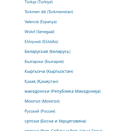
Türkçe (Türkiye)
Türkmen dili (Türkmenistan)
Valencià (Espanya)
Wolof (Senegaal)
Ελληνικά (Ελλάδα)
Беларуская (Беларусь)
Български (България)
Кыргызча (Кыргызстан)
Қазақ (Қазақстан)
македонски (Република Македонија)
Монгол (Монгол)
Русский (Россия)
српски (Босна и Херцеговина)
српски (Реп. Србија и Реп. Црна Гора)