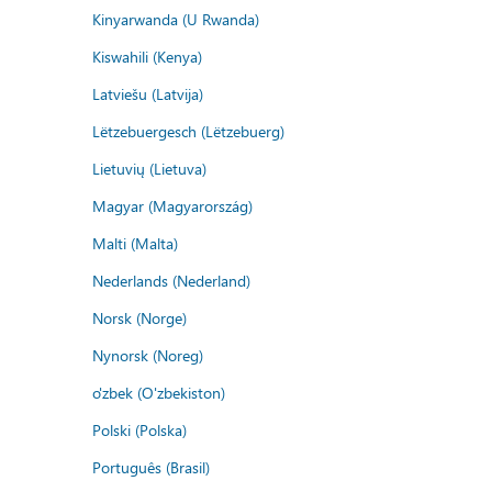
Kinyarwanda (U Rwanda)
Kiswahili (Kenya)
Latviešu (Latvija)
Lëtzebuergesch (Lëtzebuerg)
Lietuvių (Lietuva)
Magyar (Magyarország)
Malti (Malta)
Nederlands (Nederland)
Norsk (Norge)
Nynorsk (Noreg)
o'zbek (O'zbekiston)
Polski (Polska)
Português (Brasil)