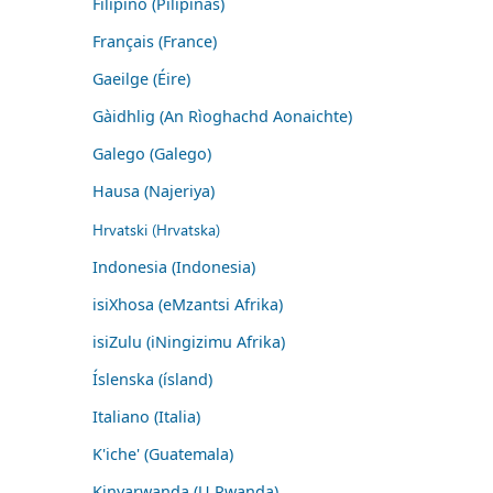
Filipino (Pilipinas)
Français (France)
Gaeilge (Éire)
Gàidhlig (An Rìoghachd Aonaichte)
Galego (Galego)
Hausa (Najeriya)
Hrvatski (Hrvatska)
Indonesia (Indonesia)
isiXhosa (eMzantsi Afrika)
isiZulu (iNingizimu Afrika)
Íslenska (ísland)
Italiano (Italia)
K'iche' (Guatemala)
Kinyarwanda (U Rwanda)