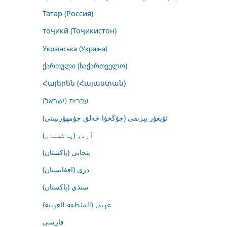
Татар (Россия)
тоҷикӣ (Тоҷикистон)
Українська (Україна)
ქართული (საქართველო)
Հայերեն (Հայաստան)
עברית (ישראל)
ئۇيغۇر يېزىقى (جۇڭخۇا خەلق جۇمھۇرىيىتى)
اُردو (پاکستان)
پنجابی (پاکستان)
درى (افغانستان)
سنڌي (پاکستان)
عربي (المنطقة العربية)
فارسى