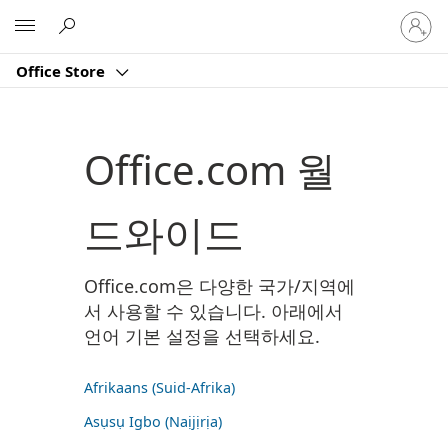
귀
Microsoft
하
계
Office Store
정
에
로
그
Office.com 월
인
드와이드
Office.com은 다양한 국가/지역에
서 사용할 수 있습니다. 아래에서
언어 기본 설정을 선택하세요.
Afrikaans (Suid-Afrika)
Asụsụ Igbo (Naịjịrịa)