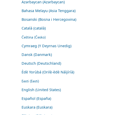
Azərbaycan (Azərbaycan)
Bahasa Melayu (Asia Tenggara)
Bosanski (Bosna i Hercegovina)
Català (català)
Čeština (Česko)
Cymraeg (Y Deyrnas Unedig)
Dansk (Danmark)
Deutsch (Deutschland)
Èdè Yorùbá (Orilẹ̀-èdè Nàìjíríà)
Eesti (Eesti)
English (United States)
Español (España)
Euskara (Euskara)