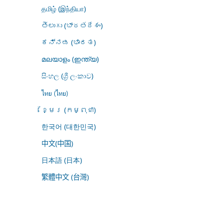
தமிழ் (இந்தியா)
తెలుగు (భారతదేశం)
ಕನ್ನಡ (ಭಾರತ)
മലയാളം (ഇന്ത്യ)
සිංහල (ශ්‍රී ලංකාව)
ไทย (ไทย)
ខ្មែរ (កម្ពុជា)
한국어 (대한민국)
中文(中国)
日本語 (日本)
繁體中文 (台灣)