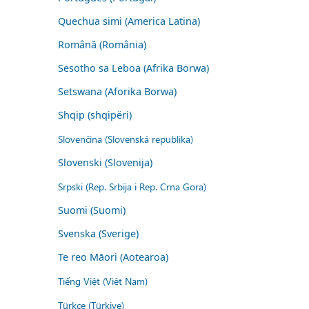
Quechua simi (America Latina)
Română (România)
Sesotho sa Leboa (Afrika Borwa)
Setswana (Aforika Borwa)
Shqip (shqipëri)
Slovenčina (Slovenská republika)
Slovenski (Slovenija)
Srpski (Rep. Srbija i Rep. Crna Gora)
Suomi (Suomi)
Svenska (Sverige)
Te reo Māori (Aotearoa)
Tiếng Việt (Việt Nam)
Türkçe (Türkiye)