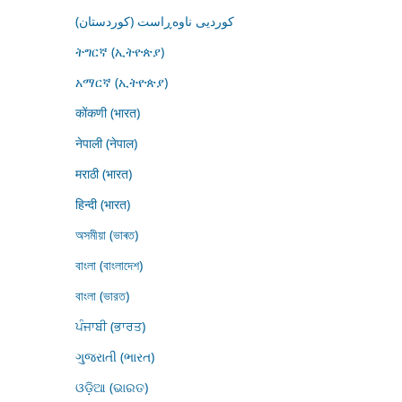
کوردیی ناوەڕاست (کوردستان)
ትግርኛ (ኢትዮጵያ)
አማርኛ (ኢትዮጵያ)
कोंकणी (भारत)
नेपाली (नेपाल)
मराठी (भारत)
हिन्दी (भारत)
অসমীয়া (ভাৰত)
বাংলা (বাংলাদেশ)
বাংলা (ভারত)
ਪੰਜਾਬੀ (ਭਾਰਤ)
ગુજરાતી (ભારત)
ଓଡ଼ିଆ (ଭାରତ)