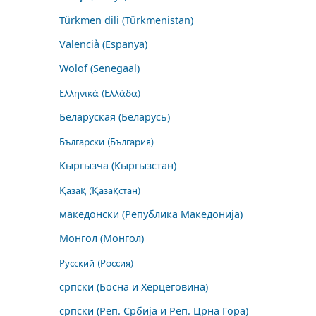
Türkmen dili (Türkmenistan)
Valencià (Espanya)
Wolof (Senegaal)
Ελληνικά (Ελλάδα)
Беларуская (Беларусь)
Български (България)
Кыргызча (Кыргызстан)
Қазақ (Қазақстан)
македонски (Република Македонија)
Монгол (Монгол)
Русский (Россия)
српски (Босна и Херцеговина)
српски (Реп. Србија и Реп. Црна Гора)