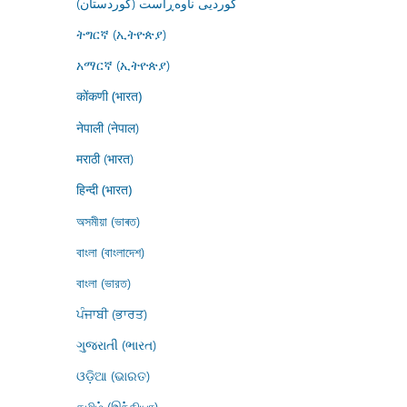
کوردیی ناوەڕاست (کوردستان)
ትግርኛ (ኢትዮጵያ)
አማርኛ (ኢትዮጵያ)
कोंकणी (भारत)
नेपाली (नेपाल)
मराठी (भारत)
हिन्दी (भारत)
অসমীয়া (ভাৰত)
বাংলা (বাংলাদেশ)
বাংলা (ভারত)
ਪੰਜਾਬੀ (ਭਾਰਤ)
ગુજરાતી (ભારત)
ଓଡ଼ିଆ (ଭାରତ)
தமிழ் (இந்தியா)