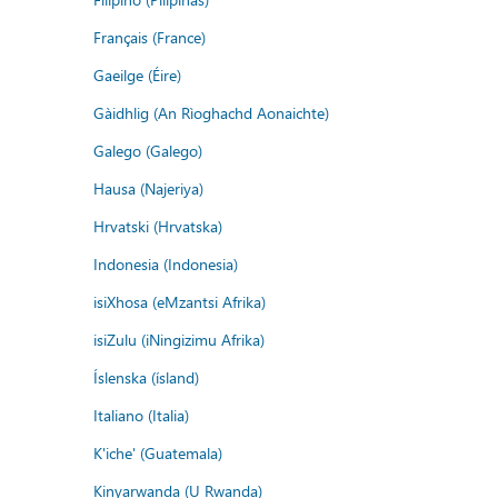
Français (France)
Gaeilge (Éire)
Gàidhlig (An Rìoghachd Aonaichte)
Galego (Galego)
Hausa (Najeriya)
Hrvatski (Hrvatska)
Indonesia (Indonesia)
isiXhosa (eMzantsi Afrika)
isiZulu (iNingizimu Afrika)
Íslenska (ísland)
Italiano (Italia)
K'iche' (Guatemala)
Kinyarwanda (U Rwanda)