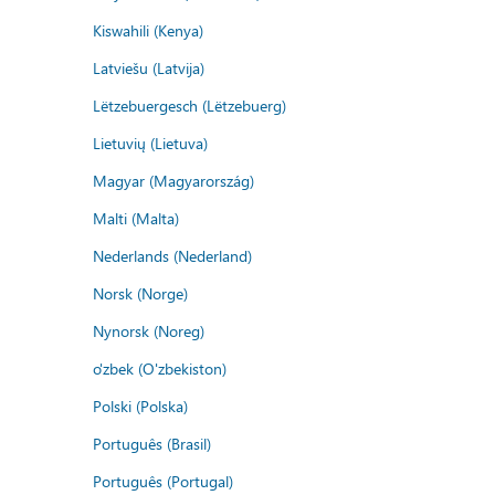
Kiswahili (Kenya)
Latviešu (Latvija)
Lëtzebuergesch (Lëtzebuerg)
Lietuvių (Lietuva)
Magyar (Magyarország)
Malti (Malta)
Nederlands (Nederland)
Norsk (Norge)
Nynorsk (Noreg)
o'zbek (O'zbekiston)
Polski (Polska)
Português (Brasil)
Português (Portugal)