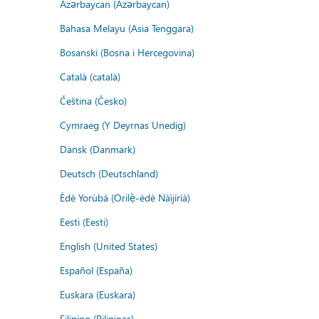
Azərbaycan (Azərbaycan)
Bahasa Melayu (Asia Tenggara)
Bosanski (Bosna i Hercegovina)
Català (català)
Čeština (Česko)
Cymraeg (Y Deyrnas Unedig)
Dansk (Danmark)
Deutsch (Deutschland)
Èdè Yorùbá (Orilẹ̀-èdè Nàìjíríà)
Eesti (Eesti)
English (United States)
Español (España)
Euskara (Euskara)
Filipino (Pilipinas)