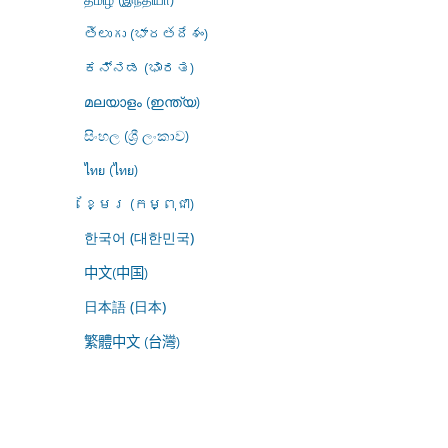
తెలుగు (భారతదేశం)
ಕನ್ನಡ (ಭಾರತ)
മലയാളം (ഇന്ത്യ)
සිංහල (ශ්‍රී ලංකාව)
ไทย (ไทย)
ខ្មែរ (កម្ពុជា)
한국어 (대한민국)
中文(中国)
日本語 (日本)
繁體中文 (台灣)