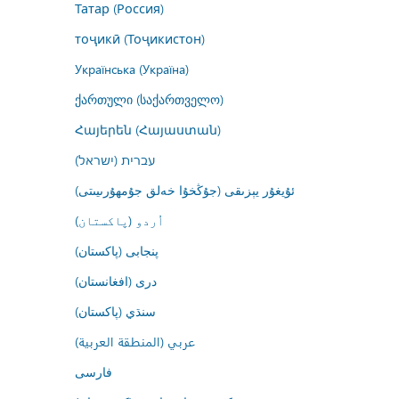
Татар (Россия)
тоҷикӣ (Тоҷикистон)
Українська (Україна)
ქართული (საქართველო)
Հայերեն (Հայաստան)
עברית (ישראל)
ئۇيغۇر يېزىقى (جۇڭخۇا خەلق جۇمھۇرىيىتى)
اُردو (پاکستان)
پنجابی (پاکستان)
درى (افغانستان)
سنڌي (پاکستان)
عربي (المنطقة العربية)
فارسى