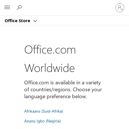
Sign
Microsoft
in
to
Office Store
your
account
Office.com
Worldwide
Office.com is available in a variety
of countries/regions. Choose your
language preference below.
Afrikaans (Suid-Afrika)
Asụsụ Igbo (Naịjịrịa)