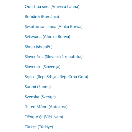
Quechua simi (America Latina)
Română (România)
Sesotho sa Leboa (Afrika Borwa)
Setswana (Aforika Borwa)
Shqip (shqipëri)
Slovenčina (Slovenská republika)
Slovenski (Slovenija)
Srpski (Rep. Srbija i Rep. Crna Gora)
Suomi (Suomi)
Svenska (Sverige)
Te reo Māori (Aotearoa)
Tiếng Việt (Việt Nam)
Türkçe (Türkiye)