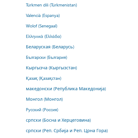
Türkmen dili (Türkmenistan)
Valencià (Espanya)
Wolof (Senegaal)
Ελληνικά (Ελλάδα)
Беларуская (Беларусь)
Български (България)
Кыргызча (Кыргызстан)
Қазақ (Қазақстан)
македонски (Република Македонија)
Монгол (Монгол)
Русский (Россия)
српски (Босна и Херцеговина)
српски (Реп. Србија и Реп. Црна Гора)