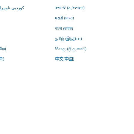
کوردیی ناوە)
ትግርኛ (ኢትዮጵያ)
मराठी (भारत)
বাংলা (ভারত)
தமிழ் (இந்தியா)
്യ)
සිංහල (ශ්‍රී ලංකාව)
中文(中国)
국)