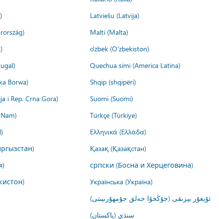
)
Latviešu (Latvija)
rország)
Malti (Malta)
)
o'zbek (O'zbekiston)
ugal)
Quechua simi (America Latina)
ika Borwa)
Shqip (shqipëri)
ija i Rep. Crna Gora)
Suomi (Suomi)
t Nam)
Türkçe (Türkiye)
)
Ελληνικά (Ελλάδα)
ргызстан)
Қазақ (Қазақстан)
я)
српски (Босна и Херцеговина)
кистон)
Українська (Україна)
ئۇيغۇر يېزىقى (جۇڭخۇا خەلق جۇمھۇرىيىتى)
سنڌي (پاکستان)