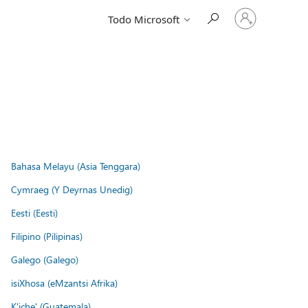
Iniciar
Todo Microsoft
sesión
en
tu
cuenta
Bahasa Melayu (Asia Tenggara)
Cymraeg (Y Deyrnas Unedig)
Eesti (Eesti)
Filipino (Pilipinas)
Galego (Galego)
isiXhosa (eMzantsi Afrika)
K'iche' (Guatemala)