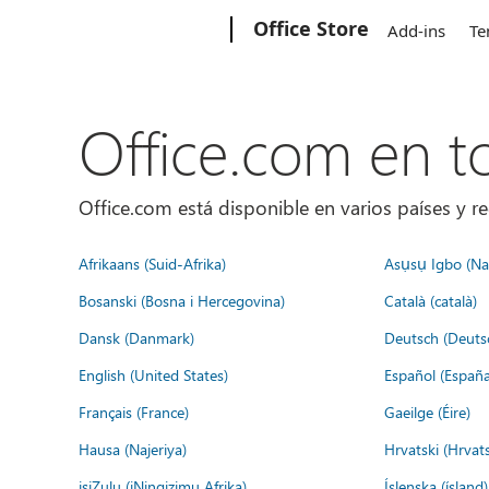
Microsoft
Office Store
Add-ins
Te
Office.com en 
Office.com está disponible en varios países y re
Afrikaans (Suid-Afrika)
Asụsụ Igbo (Naị
Bosanski (Bosna i Hercegovina)
Català (català)
Dansk (Danmark)
Deutsch (Deuts
English (United States)
Español (España
Français (France)
Gaeilge (Éire)
Hausa (Najeriya)
Hrvatski (Hrvat
isiZulu (iNingizimu Afrika)
Íslenska (ísland)