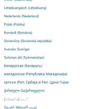
Lëtzebuergesch (Lëtzebuerg)
Nederlands (Nederland)
Polski (Polska)
Română (România)
Slovenčina (Slovenská republika)
Svenska (Sverige)
Türkmen dili (Türkmenistan)
Беларуская (Беларусь)
македонски (Република Македонија)
српски (Реп. Србија и Реп. Црна Гора)
ქართული (საქართველო)
اُردو (پاکستان)
عربي (المنطقة العربية)