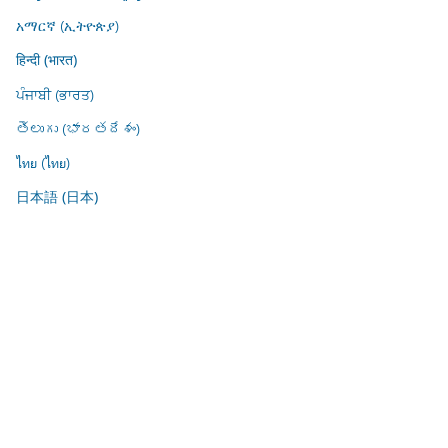
አማርኛ (ኢትዮጵያ)
हिन्दी (भारत)
ਪੰਜਾਬੀ (ਭਾਰਤ)
తెలుగు (భారతదేశం)
ไทย (ไทย)
日本語 (日本)