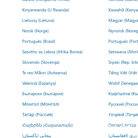
Kinyarwanda (U Rwanda)
Kiswahili (Kenya
Lietuvių (Lietuva)
Magyar (Magya
Norsk (Norge)
Nynorsk (Noreg
Português (Brasil)
Português (Port
Sesotho sa Leboa (Afrika Borwa)
Setswana (Afor
Slovenski (Slovenija)
Srpski (Rep. Srb
Te reo Māori (Aotearoa)
Tiếng Việt (Việ
Valencià (Espanya)
Wolof (Senegaal
Български (България)
Кыргызча (Кы
Монгол (Монгол)
Русский (Росси
Татар (Россия)
тоҷикӣ (Тоҷи
Հայերեն (Հայաստան)
עברית (ישראל)
درى (افغانستان)
پنجابی (پاکستان)