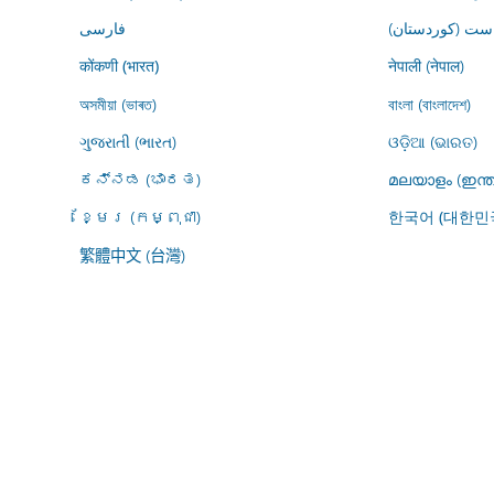
ڕاست (کوردستان
فارسى
नेपाली (नेपाल)
कोंकणी (भारत)
অসমীয়া (ভাৰত)
বাংলা (বাংলাদেশ)
ગુજરાતી (ભારત)
ଓଡ଼ିଆ (ଭାରତ)
ಕನ್ನಡ (ಭಾರತ)
മലയാളം (ഇന്ത
ខ្មែរ (កម្ពុជា)
한국어 (대한민
繁體中文 (台灣)