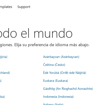
mplates
Support
todo el mundo
giones. Elija su preferencia de idioma más abajo.
jịrịa)
Azərbaycan (Azərbaycan)
Čeština (Česko)
chland)
Èdè Yorùbá (Orilẹ̀-èdè Nàìjíríà)
)
Euskara (Euskara)
Gàidhlig (An Rìoghachd Aonaichte)
ska)
Indonesia (Indonesia)
Italiano (Italia)