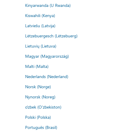
Kinyarwanda (U Rwanda)
Kiswahili (Kenya)
Latviešu (Latvija)
Lëtzebuergesch (Lëtzebuerg)
Lietuvių (Lietuva)
Magyar (Magyarország)
Malti (Malta)
Nederlands (Nederland)
Norsk (Norge)
Nynorsk (Noreg)
o'zbek (O'zbekiston)
Polski (Polska)
Português (Brasil)