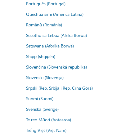
Português (Portugal)
Quechua simi (America Latina)
Română (România)
Sesotho sa Leboa (Afrika Borwa)
Setswana (Aforika Borwa)
Shqip (shqipëri)
Slovenčina (Slovenská republika)
Slovenski (Slovenija)
Srpski (Rep. Srbija i Rep. Crna Gora)
Suomi (Suomi)
Svenska (Sverige)
Te reo Māori (Aotearoa)
Tiếng Việt (Việt Nam)