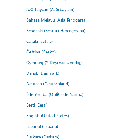
Azərbaycan (Azərbaycan)
Bahasa Melayu (Asia Tenggara)
Bosanski (Bosna i Hercegovina)
Català (català)
Čeština (Česko)
Cymraeg (Y Deyrnas Unedig)
Dansk (Danmark)
Deutsch (Deutschland)
Èdè Yorùbá (Orilẹ̀-èdè Nàìjíríà)
Eesti (Eesti)
English (United States)
Español (España)
Euskara (Euskara)