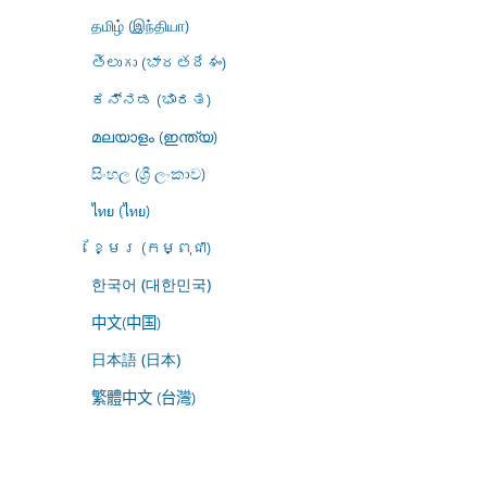
தமிழ் (இந்தியா)
తెలుగు (భారతదేశం)
ಕನ್ನಡ (ಭಾರತ)
മലയാളം (ഇന്ത്യ)
සිංහල (ශ්‍රී ලංකාව)
ไทย (ไทย)
ខ្មែរ (កម្ពុជា)
한국어 (대한민국)
中文(中国)
日本語 (日本)
繁體中文 (台灣)