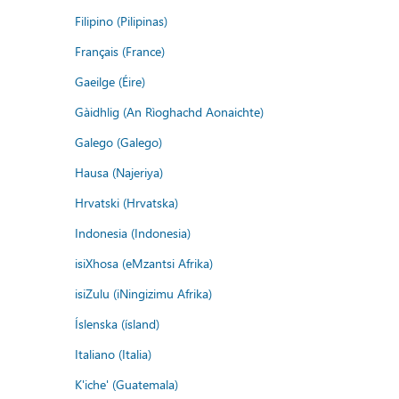
Filipino (Pilipinas)
Français (France)
Gaeilge (Éire)
Gàidhlig (An Rìoghachd Aonaichte)
Galego (Galego)
Hausa (Najeriya)
Hrvatski (Hrvatska)
Indonesia (Indonesia)
isiXhosa (eMzantsi Afrika)
isiZulu (iNingizimu Afrika)
Íslenska (ísland)
Italiano (Italia)
K'iche' (Guatemala)