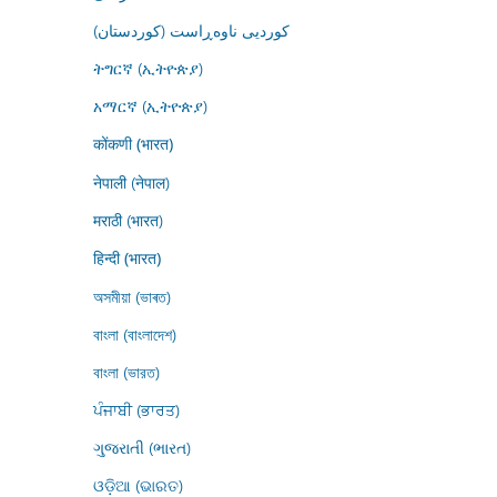
کوردیی ناوەڕاست (کوردستان)
ትግርኛ (ኢትዮጵያ)
አማርኛ (ኢትዮጵያ)
कोंकणी (भारत)
नेपाली (नेपाल)
मराठी (भारत)
हिन्दी (भारत)
অসমীয়া (ভাৰত)
বাংলা (বাংলাদেশ)
বাংলা (ভারত)
ਪੰਜਾਬੀ (ਭਾਰਤ)
ગુજરાતી (ભારત)
ଓଡ଼ିଆ (ଭାରତ)