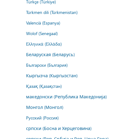
Türkçe (Türkiye)
Türkmen dili (Türkmenistan)
Valencià (Espanya)
Wolof (Senegaal)
Ελληνικά (Ελλάδα)
Беларуская (Беларусь)
Български (България)
Кыргызча (Кыргызстан)
Қазақ (Қазақстан)
македонски (Република Македонија)
Монгол (Монгол)
Русский (Россия)
српски (Босна и Херцеговина)
српски (Реп. Србија и Реп. Црна Гора)