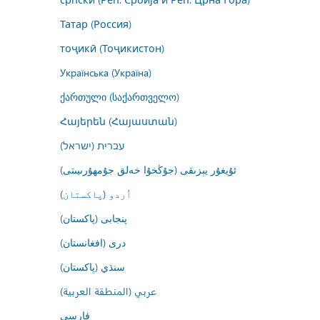
Татар (Россия)
тоҷикӣ (Тоҷикистон)
Українська (Україна)
ქართული (საქართველო)
Հայերեն (Հայաստան)
עברית (ישראל)
ئۇيغۇر يېزىقى (جۇڭخۇا خەلق جۇمھۇرىيىتى)
اُردو (پاکستان)
پنجابی (پاکستان)
درى (افغانستان)
سنڌي (پاکستان)
عربي (المنطقة العربية)
فارسى