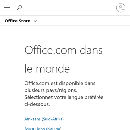
Connect
Microsoft
vous
à
Office Store
votre
compte
Office.com dans
le monde
Office.com est disponible dans
plusieurs pays/régions.
Sélectionnez votre langue préférée
ci-dessous.
Afrikaans (Suid-Afrika)
Asụsụ Igbo (Naịjịrịa)