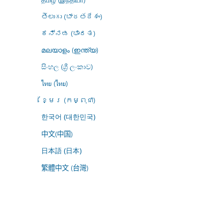
తెలుగు (భారతదేశం)
ಕನ್ನಡ (ಭಾರತ)
മലയാളം (ഇന്ത്യ)
සිංහල (ශ්‍රී ලංකාව)
ไทย (ไทย)
ខ្មែរ (កម្ពុជា)
한국어 (대한민국)
中文(中国)
日本語 (日本)
繁體中文 (台灣)