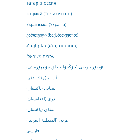
Татар (Россия)
тоҷикӣ (Тоҷикистон)
Українська (Україна)
ქართული (საქართველო)
Հայերեն (Հայաստան)
עברית (ישראל)
ئۇيغۇر يېزىقى (جۇڭخۇا خەلق جۇمھۇرىيىتى)
اُردو (پاکستان)
پنجابی (پاکستان)
درى (افغانستان)
سنڌي (پاکستان)
عربي (المنطقة العربية)
فارسى