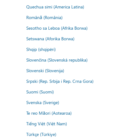
Quechua simi (America Latina)
Română (România)
Sesotho sa Leboa (Afrika Borwa)
Setswana (Aforika Borwa)
Shqip (shqipëri)
Slovenčina (Slovenská republika)
Slovenski (Slovenija)
Srpski (Rep. Srbija i Rep. Crna Gora)
Suomi (Suomi)
Svenska (Sverige)
Te reo Māori (Aotearoa)
Tiếng Việt (Việt Nam)
Türkçe (Türkiye)