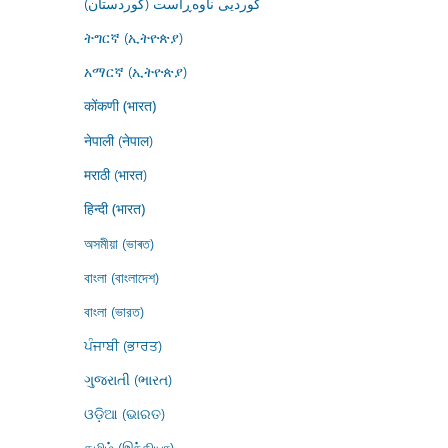
کوردیی ناوەڕاست (کوردستان)
ትግርኛ (ኢትዮጵያ)
አማርኛ (ኢትዮጵያ)
कोंकणी (भारत)
नेपाली (नेपाल)
मराठी (भारत)
हिन्दी (भारत)
অসমীয়া (ভাৰত)
বাংলা (বাংলাদেশ)
বাংলা (ভারত)
ਪੰਜਾਬੀ (ਭਾਰਤ)
ગુજરાતી (ભારત)
ଓଡ଼ିଆ (ଭାରତ)
தமிழ் (இந்தியா)