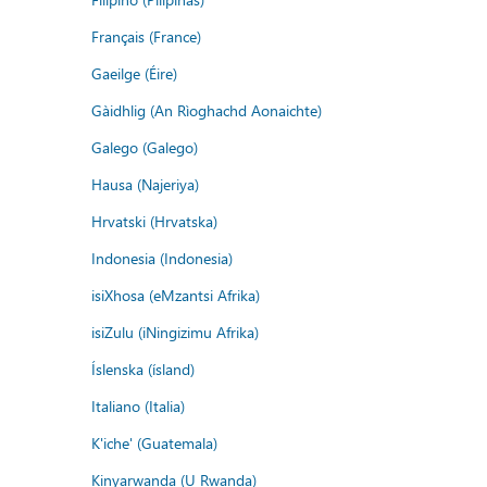
Français (France)
Gaeilge (Éire)
Gàidhlig (An Rìoghachd Aonaichte)
Galego (Galego)
Hausa (Najeriya)
Hrvatski (Hrvatska)
Indonesia (Indonesia)
isiXhosa (eMzantsi Afrika)
isiZulu (iNingizimu Afrika)
Íslenska (ísland)
Italiano (Italia)
K'iche' (Guatemala)
Kinyarwanda (U Rwanda)