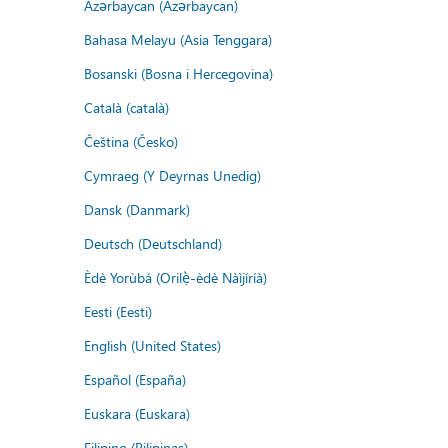
Azərbaycan (Azərbaycan)
Bahasa Melayu (Asia Tenggara)
Bosanski (Bosna i Hercegovina)
Català (català)
Čeština (Česko)
Cymraeg (Y Deyrnas Unedig)
Dansk (Danmark)
Deutsch (Deutschland)
Èdè Yorùbá (Orilẹ̀-èdè Nàìjíríà)
Eesti (Eesti)
English (United States)
Español (España)
Euskara (Euskara)
Filipino (Pilipinas)