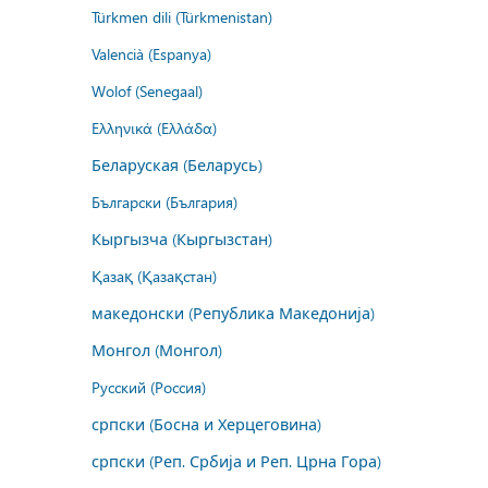
Türkmen dili (Türkmenistan)
Valencià (Espanya)
Wolof (Senegaal)
Ελληνικά (Ελλάδα)
Беларуская (Беларусь)
Български (България)
Кыргызча (Кыргызстан)
Қазақ (Қазақстан)
македонски (Република Македонија)
Монгол (Монгол)
Русский (Россия)
српски (Босна и Херцеговина)
српски (Реп. Србија и Реп. Црна Гора)