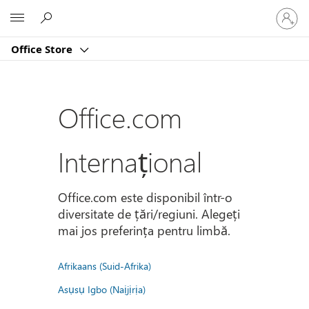
Conectaț
Microsoft
vă
la
Office Store
contul
dvs.
Office.com
Internațional
Office.com este disponibil într-o
diversitate de țări/regiuni. Alegeți
mai jos preferința pentru limbă.
Afrikaans (Suid-Afrika)
Asụsụ Igbo (Naịjịrịa)