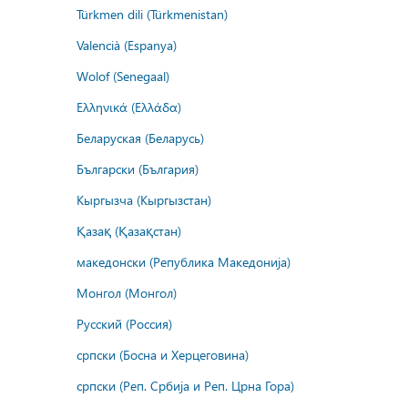
Türkmen dili (Türkmenistan)
Valencià (Espanya)
Wolof (Senegaal)
Ελληνικά (Ελλάδα)
Беларуская (Беларусь)
Български (България)
Кыргызча (Кыргызстан)
Қазақ (Қазақстан)
македонски (Република Македонија)
Монгол (Монгол)
Русский (Россия)
српски (Босна и Херцеговина)
српски (Реп. Србија и Реп. Црна Гора)