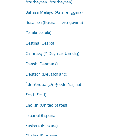
Azərbaycan (Azərbaycan)
Bahasa Melayu (Asia Tenggara)
Bosanski (Bosna i Hercegovina)
Català (català)
Čeština (Česko)
Cymraeg (Y Deyrnas Unedig)
Dansk (Danmark)
Deutsch (Deutschland)
Èdè Yorùbá (Orilẹ̀-èdè Nàìjíríà)
Eesti (Eesti)
English (United States)
Español (España)
Euskara (Euskara)
Filipino (Pilipinas)