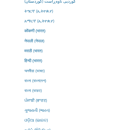
کوردیی ناوەڕاست (کوردستان)
ትግርኛ (ኢትዮጵያ)
አማርኛ (ኢትዮጵያ)
कोंकणी (भारत)
नेपाली (नेपाल)
मराठी (भारत)
हिन्दी (भारत)
অসমীয়া (ভাৰত)
বাংলা (বাংলাদেশ)
বাংলা (ভারত)
ਪੰਜਾਬੀ (ਭਾਰਤ)
ગુજરાતી (ભારત)
ଓଡ଼ିଆ (ଭାରତ)
தமிழ் (இந்தியா)