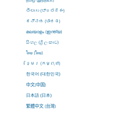
తెలుగు (భారతదేశం)
ಕನ್ನಡ (ಭಾರತ)
മലയാളം (ഇന്ത്യ)
සිංහල (ශ්‍රී ලංකාව)
ไทย (ไทย)
ខ្មែរ (កម្ពុជា)
한국어 (대한민국)
中文(中国)
日本語 (日本)
繁體中文 (台灣)