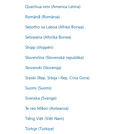
Quechua simi (America Latina)
Română (România)
Sesotho sa Leboa (Afrika Borwa)
Setswana (Aforika Borwa)
Shqip (shqipëri)
Slovenčina (Slovenská republika)
Slovenski (Slovenija)
Srpski (Rep. Srbija i Rep. Crna Gora)
Suomi (Suomi)
Svenska (Sverige)
Te reo Māori (Aotearoa)
Tiếng Việt (Việt Nam)
Türkçe (Türkiye)