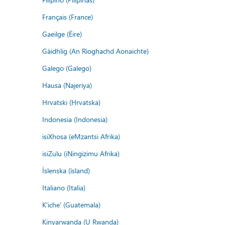
Français (France)
Gaeilge (Éire)
Gàidhlig (An Rìoghachd Aonaichte)
Galego (Galego)
Hausa (Najeriya)
Hrvatski (Hrvatska)
Indonesia (Indonesia)
isiXhosa (eMzantsi Afrika)
isiZulu (iNingizimu Afrika)
Íslenska (ísland)
Italiano (Italia)
K'iche' (Guatemala)
Kinyarwanda (U Rwanda)