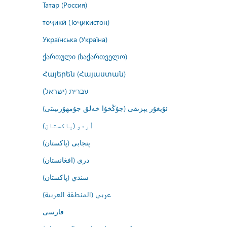
Татар (Россия)
тоҷикӣ (Тоҷикистон)
Українська (Україна)
ქართული (საქართველო)
Հայերեն (Հայաստան)
עברית (ישראל)
ئۇيغۇر يېزىقى (جۇڭخۇا خەلق جۇمھۇرىيىتى)
اُردو (پاکستان)
پنجابی (پاکستان)
درى (افغانستان)
سنڌي (پاکستان)
عربي (المنطقة العربية)
فارسى