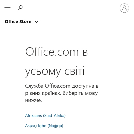
Увійдіт
Microsoft
у
свій
Office Store
обліко
запис
Office.com в
усьому світі
Служба Office.com доступна в
різних країнах. Виберіть мову
нижче.
Afrikaans (Suid-Afrika)
Asụsụ Igbo (Naịjịrịa)