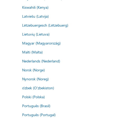
Kiswahili (Kenya)
Latviešu (Latvija)
Lëtzebuergesch (Lëtzebuerg)
Lietuvių (Lietuva)
Magyar (Magyarország)
Malti (Malta)
Nederlands (Nederland)
Norsk (Norge)
Nynorsk (Noreg)
o'zbek (O'zbekiston)
Polski (Polska)
Português (Brasil)
Português (Portugal)