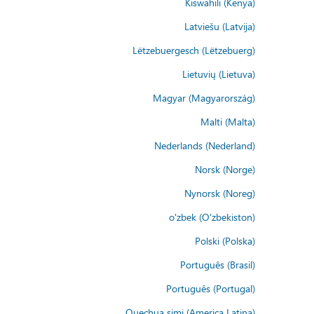
Kiswahili (Kenya)
Latviešu (Latvija)
Lëtzebuergesch (Lëtzebuerg)
Lietuvių (Lietuva)
Magyar (Magyarország)
Malti (Malta)
Nederlands (Nederland)
Norsk (Norge)
Nynorsk (Noreg)
o'zbek (O'zbekiston)
Polski (Polska)
Português (Brasil)
Português (Portugal)
Quechua simi (America Latina)