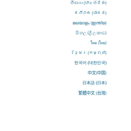
తెలుగు (భారతదేశం)
ಕನ್ನಡ (ಭಾರತ)
മലയാളം (ഇന്ത്യ)
සිංහල (ශ්‍රී ලංකාව)
ไทย (ไทย)
ខ្មែរ (កម្ពុជា)
한국어 (대한민국)
中文(中国)
日本語 (日本)
繁體中文 (台灣)