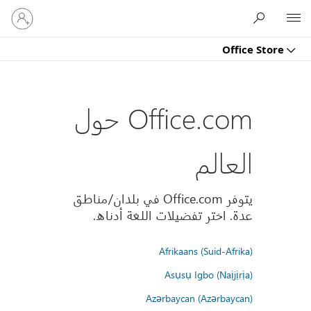
تسجيل
Microsoft
الدخول
إلى
Office Store
حسابك
Office.com حول
العالم
يتوفر Office.com في بلدان/مناطق
عدة. اختر تفضيلات اللغة أدناه.
Afrikaans (Suid-Afrika)
Asụsụ Igbo (Naịjịrịa)
Azərbaycan (Azərbaycan)