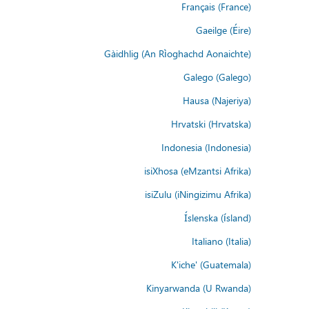
Français (France)
Gaeilge (Éire)
Gàidhlig (An Rìoghachd Aonaichte)
Galego (Galego)
Hausa (Najeriya)
Hrvatski (Hrvatska)
Indonesia (Indonesia)
isiXhosa (eMzantsi Afrika)
isiZulu (iNingizimu Afrika)
Íslenska (ísland)
Italiano (Italia)
K'iche' (Guatemala)
Kinyarwanda (U Rwanda)