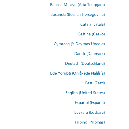
Bahasa Melayu (Asia Tenggara)
Bosanski (Bosna i Hercegovina)
Català (català)
Čeština (Česko)
Cymraeg (Y Deyrnas Unedig)
Dansk (Danmark)
Deutsch (Deutschland)
Èdè Yorùbá (Orilẹ̀-èdè Nàìjíríà)
Eesti (Eesti)
English (United States)
Español (España)
Euskara (Euskara)
Filipino (Pilipinas)