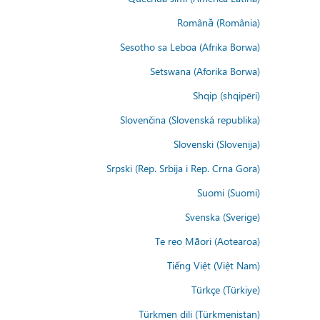
Română (România)
Sesotho sa Leboa (Afrika Borwa)
Setswana (Aforika Borwa)
Shqip (shqipëri)
Slovenčina (Slovenská republika)
Slovenski (Slovenija)
Srpski (Rep. Srbija i Rep. Crna Gora)
Suomi (Suomi)
Svenska (Sverige)
Te reo Māori (Aotearoa)
Tiếng Việt (Việt Nam)
Türkçe (Türkiye)
Türkmen dili (Türkmenistan)