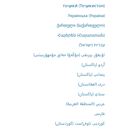
тоҷикӣ (Тоҷикистон)
Українська (Україна)
ქართული (საქართველო)
Հայերեն (Հայաստան)
עברית (ישראל)
ئۇيغۇر يېزىقى (جۇڭخۇا خەلق جۇمھۇرىيىتى)
اُردو (پاکستان)
پنجابی (پاکستان)
درى (افغانستان)
سنڌي (پاکستان)
عربي (المنطقة العربية)
فارسى
کوردیی ناوەڕاست (کوردستان)