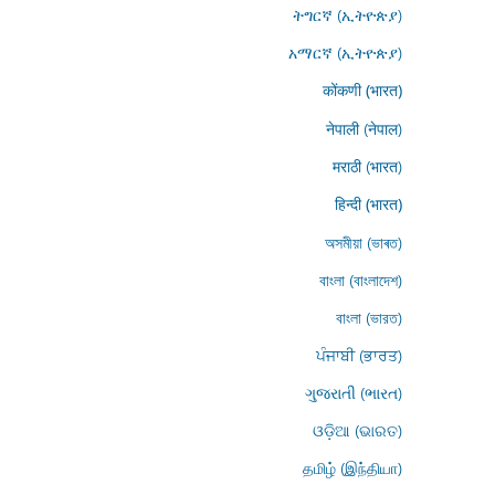
ትግርኛ (ኢትዮጵያ)
አማርኛ (ኢትዮጵያ)
कोंकणी (भारत)
नेपाली (नेपाल)
मराठी (भारत)
हिन्दी (भारत)
অসমীয়া (ভাৰত)
বাংলা (বাংলাদেশ)
বাংলা (ভারত)
ਪੰਜਾਬੀ (ਭਾਰਤ)
ગુજરાતી (ભારત)
ଓଡ଼ିଆ (ଭାରତ)
தமிழ் (இந்தியா)