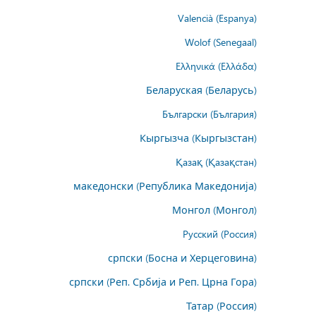
Valencià (Espanya)
Wolof (Senegaal)
Ελληνικά (Ελλάδα)
Беларуская (Беларусь)
Български (България)
Кыргызча (Кыргызстан)
Қазақ (Қазақстан)
македонски (Република Македонија)
Монгол (Монгол)
Русский (Россия)
српски (Босна и Херцеговина)
српски (Реп. Србија и Реп. Црна Гора)
Татар (Россия)