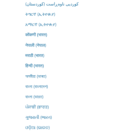
کوردیی ناوەڕاست (کوردستان)
ትግርኛ (ኢትዮጵያ)
አማርኛ (ኢትዮጵያ)
कोंकणी (भारत)
नेपाली (नेपाल)
मराठी (भारत)
हिन्दी (भारत)
অসমীয়া (ভাৰত)
বাংলা (বাংলাদেশ)
বাংলা (ভারত)
ਪੰਜਾਬੀ (ਭਾਰਤ)
ગુજરાતી (ભારત)
ଓଡ଼ିଆ (ଭାରତ)