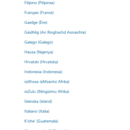
Filipino (Pilipinas)
Français (France)
Gaeilge (Éire)
Gàidhlig (An Rìoghachd Aonaichte)
Galego (Galego)
Hausa (Najeriya)
Hrvatski (Hrvatska)
Indonesia (Indonesia)
isiXhosa (eMzantsi Afrika)
isiZulu (iNingizimu Afrika)
Íslenska (ísland)
Italiano (Italia)
K'iche' (Guatemala)