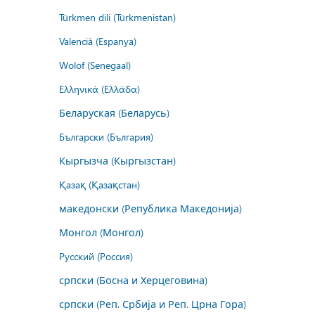
Türkmen dili (Türkmenistan)
Valencià (Espanya)
Wolof (Senegaal)
Ελληνικά (Ελλάδα)
Беларуская (Беларусь)
Български (България)
Кыргызча (Кыргызстан)
Қазақ (Қазақстан)
македонски (Република Македонија)
Монгол (Монгол)
Русский (Россия)
српски (Босна и Херцеговина)
српски (Реп. Србија и Реп. Црна Гора)