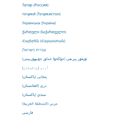
Татар (Россия)
тоҷикӣ (Тоҷикистон)
Українська (Україна)
ქართული (საქართველო)
Հայերեն (Հայաստան)
עברית (ישראל)
ئۇيغۇر يېزىقى (جۇڭخۇا خەلق جۇمھۇرىيىتى)
اُردو (پاکستان)
پنجابی (پاکستان)
درى (افغانستان)
سنڌي (پاکستان)
عربي (المنطقة العربية)
فارسى