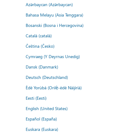
Azərbaycan (Azərbaycan)
Bahasa Melayu (Asia Tenggara)
Bosanski (Bosna i Hercegovina)
Català (català)
Čeština (Česko)
Cymraeg (Y Deyrnas Unedig)
Dansk (Danmark)
Deutsch (Deutschland)
Èdè Yorùbá (Orilẹ̀-èdè Nàìjíríà)
Eesti (Eesti)
English (United States)
Español (España)
Euskara (Euskara)