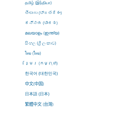
தமிழ் (இந்தியா)
తెలుగు (భారతదేశం)
ಕನ್ನಡ (ಭಾರತ)
മലയാളം (ഇന്ത്യ)
සිංහල (ශ්‍රී ලංකාව)
ไทย (ไทย)
ខ្មែរ (កម្ពុជា)
한국어 (대한민국)
中文(中国)
日本語 (日本)
繁體中文 (台灣)