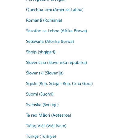
Quechua simi (America Latina)
Română (România)
Sesotho sa Leboa (Afrika Borwa)
Setswana (Aforika Borwa)
Shqip (shqipëri)
Slovenčina (Slovenská republika)
Slovenski (Slovenija)
Srpski (Rep. Srbija i Rep. Crna Gora)
Suomi (Suomi)
Svenska (Sverige)
Te reo Māori (Aotearoa)
Tiếng Việt (Việt Nam)
Türkçe (Türkiye)