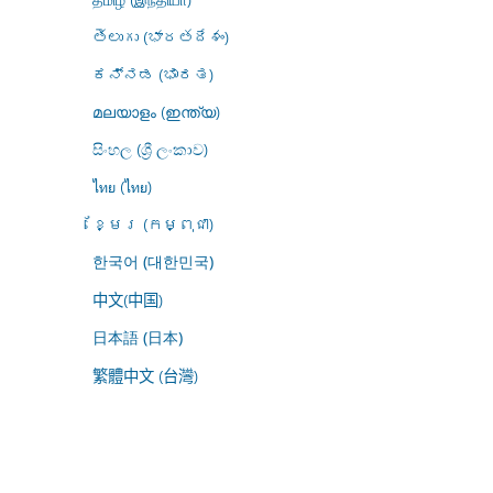
తెలుగు (భారతదేశం)
ಕನ್ನಡ (ಭಾರತ)
മലയാളം (ഇന്ത്യ)
සිංහල (ශ්‍රී ලංකාව)
ไทย (ไทย)
ខ្មែរ (កម្ពុជា)
한국어 (대한민국)
中文(中国)
日本語 (日本)
繁體中文 (台灣)