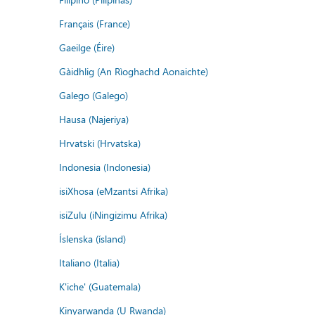
Français (France)
Gaeilge (Éire)
Gàidhlig (An Rìoghachd Aonaichte)
Galego (Galego)
Hausa (Najeriya)
Hrvatski (Hrvatska)
Indonesia (Indonesia)
isiXhosa (eMzantsi Afrika)
isiZulu (iNingizimu Afrika)
Íslenska (ísland)
Italiano (Italia)
K'iche' (Guatemala)
Kinyarwanda (U Rwanda)