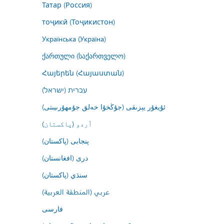
Татар (Россия)
тоҷикӣ (Тоҷикистон)
Українська (Україна)
ქართული (საქართველო)
Հայերեն (Հայաստան)
עברית (ישראל)
ئۇيغۇر يېزىقى (جۇڭخۇا خەلق جۇمھۇرىيىتى)
اُردو (پاکستان)
پنجابی (پاکستان)
درى (افغانستان)
سنڌي (پاکستان)
عربي (المنطقة العربية)
فارسى