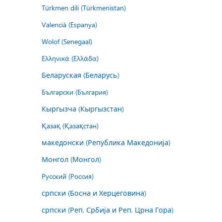
Türkmen dili (Türkmenistan)
Valencià (Espanya)
Wolof (Senegaal)
Ελληνικά (Ελλάδα)
Беларуская (Беларусь)
Български (България)
Кыргызча (Кыргызстан)
Қазақ (Қазақстан)
македонски (Република Македонија)
Монгол (Монгол)
Русский (Россия)
српски (Босна и Херцеговина)
српски (Реп. Србија и Реп. Црна Гора)