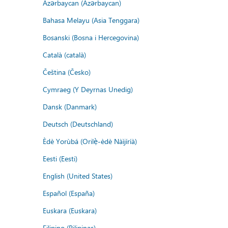
Azərbaycan (Azərbaycan)
Bahasa Melayu (Asia Tenggara)
Bosanski (Bosna i Hercegovina)
Català (català)
Čeština (Česko)
Cymraeg (Y Deyrnas Unedig)
Dansk (Danmark)
Deutsch (Deutschland)
Èdè Yorùbá (Orilẹ̀-èdè Nàìjíríà)
Eesti (Eesti)
English (United States)
Español (España)
Euskara (Euskara)
Filipino (Pilipinas)