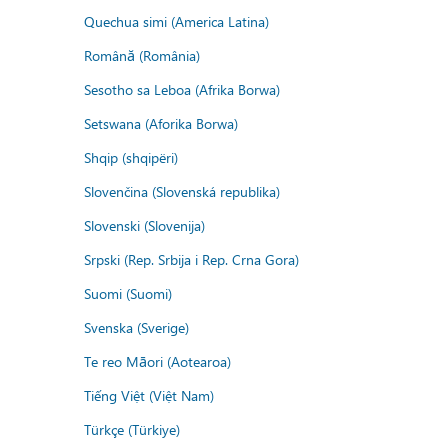
Quechua simi (America Latina)
Română (România)
Sesotho sa Leboa (Afrika Borwa)
Setswana (Aforika Borwa)
Shqip (shqipëri)
Slovenčina (Slovenská republika)
Slovenski (Slovenija)
Srpski (Rep. Srbija i Rep. Crna Gora)
Suomi (Suomi)
Svenska (Sverige)
Te reo Māori (Aotearoa)
Tiếng Việt (Việt Nam)
Türkçe (Türkiye)