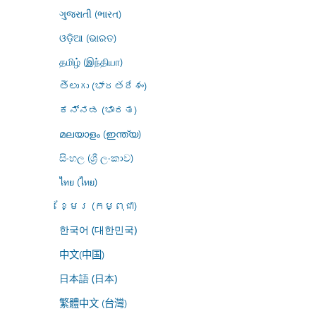
ગુજરાતી (ભારત)
ଓଡ଼ିଆ (ଭାରତ)
தமிழ் (இந்தியா)
తెలుగు (భారతదేశం)
ಕನ್ನಡ (ಭಾರತ)
മലയാളം (ഇന്ത്യ)
සිංහල (ශ්‍රී ලංකාව)
ไทย (ไทย)
ខ្មែរ (កម្ពុជា)
한국어 (대한민국)
中文(中国)
日本語 (日本)
繁體中文 (台灣)