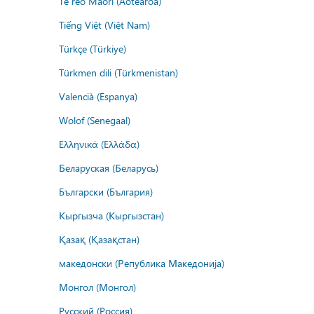
Te reo Māori (Aotearoa)
Tiếng Việt (Việt Nam)
Türkçe (Türkiye)
Türkmen dili (Türkmenistan)
Valencià (Espanya)
Wolof (Senegaal)
Ελληνικά (Ελλάδα)
Беларуская (Беларусь)
Български (България)
Кыргызча (Кыргызстан)
Қазақ (Қазақстан)
македонски (Република Македонија)
Монгол (Монгол)
Русский (Россия)