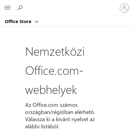
Jelentk
Microsoft
be
a
Office Store
fiókjába
Nemzetközi
Office.com-
webhelyek
Az Office.com számos
országban/régióban elérhető.
Válassza ki a kívánt nyelvet az
alábbi listából.