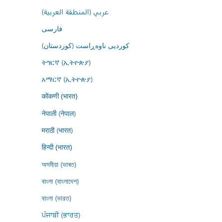
عربي (المنطقة العربية)
فارسى
کوردیی ناوەڕاست (کوردستان)
ትግርኛ (ኢትዮጵያ)
አማርኛ (ኢትዮጵያ)
कोंकणी (भारत)
नेपाली (नेपाल)
मराठी (भारत)
हिन्दी (भारत)
অসমীয়া (ভাৰত)
বাংলা (বাংলাদেশ)
বাংলা (ভারত)
ਪੰਜਾਬੀ (ਭਾਰਤ)