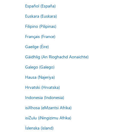
Español (España)
Euskara (Euskara)
Filipino (Pilipinas)
Français (France)
Gaeilge (Éire)
Gàidhlig (An Rìoghachd Aonaichte)
Galego (Galego)
Hausa (Najeriya)
Hrvatski (Hrvatska)
Indonesia (Indonesia)
isiXhosa (eMzantsi Afrika)
isiZulu (iNingizimu Afrika)
Íslenska (ísland)