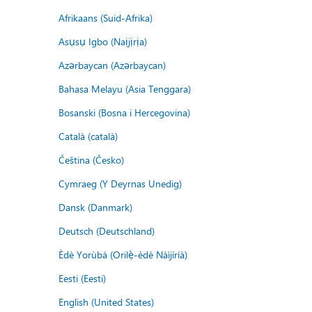
Afrikaans (Suid-Afrika)
Asụsụ Igbo (Naịjịrịa)
Azərbaycan (Azərbaycan)
Bahasa Melayu (Asia Tenggara)
Bosanski (Bosna i Hercegovina)
Català (català)
Čeština (Česko)
Cymraeg (Y Deyrnas Unedig)
Dansk (Danmark)
Deutsch (Deutschland)
Èdè Yorùbá (Orilẹ̀-èdè Nàìjíríà)
Eesti (Eesti)
English (United States)