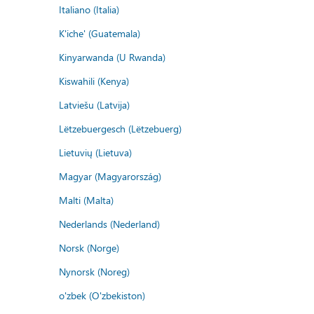
Italiano (Italia)
K'iche' (Guatemala)
Kinyarwanda (U Rwanda)
Kiswahili (Kenya)
Latviešu (Latvija)
Lëtzebuergesch (Lëtzebuerg)
Lietuvių (Lietuva)
Magyar (Magyarország)
Malti (Malta)
Nederlands (Nederland)
Norsk (Norge)
Nynorsk (Noreg)
o'zbek (O'zbekiston)