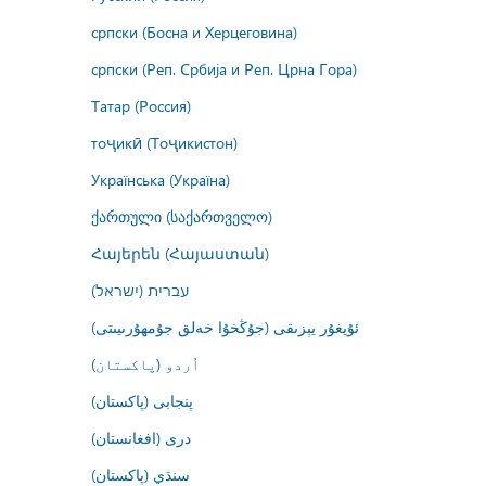
српски (Босна и Херцеговина)
српски (Реп. Србија и Реп. Црна Гора)
Татар (Россия)
тоҷикӣ (Тоҷикистон)
Українська (Україна)
ქართული (საქართველო)
Հայերեն (Հայաստան)
עברית (ישראל)
ئۇيغۇر يېزىقى (جۇڭخۇا خەلق جۇمھۇرىيىتى)
اُردو (پاکستان)
پنجابی (پاکستان)
درى (افغانستان)
سنڌي (پاکستان)