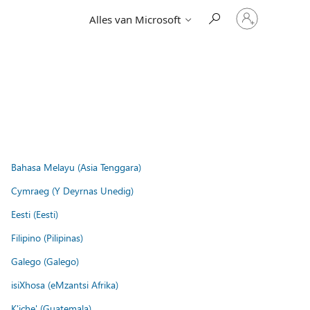
Meld
Alles van Microsoft
je
aan
bij
je
account
Bahasa Melayu (Asia Tenggara)
Cymraeg (Y Deyrnas Unedig)
Eesti (Eesti)
Filipino (Pilipinas)
Galego (Galego)
isiXhosa (eMzantsi Afrika)
K'iche' (Guatemala)