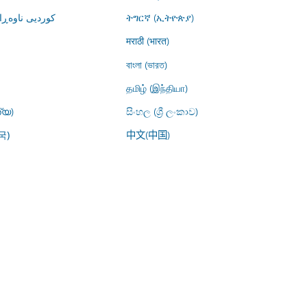
کوردیی ناوە)
ትግርኛ (ኢትዮጵያ)
मराठी (भारत)
বাংলা (ভারত)
தமிழ் (இந்தியா)
്യ)
සිංහල (ශ්‍රී ලංකාව)
中文(中国)
국)