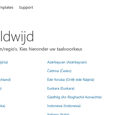
mplates
Support
ldwijd
n/regio's. Kies hieronder uw taalvoorkeur.
jịrịa)
Azərbaycan (Azərbaycan)
Čeština (Česko)
chland)
Èdè Yorùbá (Orilẹ̀-èdè Nàìjíríà)
)
Euskara (Euskara)
Gàidhlig (An Rìoghachd Aonaichte)
ska)
Indonesia (Indonesia)
Italiano (Italia)