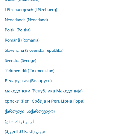
Lëtzebuergesch (Lëtzebuerg)
Nederlands (Nederland)
Polski (Polska)
Română (România)
Slovenčina (Slovenská republika)
Svenska (Sverige)
Türkmen dili (Türkmenistan)
Беларуская (Беларусь)
македонски (Република Македонија)
српски (Реп. Србија и Реп. Црна Гора)
ქართული (საქართველო)
اُردو (پاکستان)
عربي (المنطقة العربية)