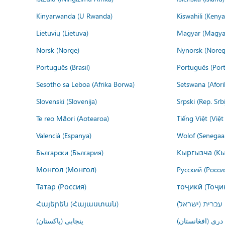
Kinyarwanda (U Rwanda)
Kiswahili (Kenya
Lietuvių (Lietuva)
Magyar (Magya
Norsk (Norge)
Nynorsk (Noreg
Português (Brasil)
Português (Port
Sesotho sa Leboa (Afrika Borwa)
Setswana (Afor
Slovenski (Slovenija)
Srpski (Rep. Srb
Te reo Māori (Aotearoa)
Tiếng Việt (Việ
Valencià (Espanya)
Wolof (Senegaal
Български (България)
Кыргызча (Кы
Монгол (Монгол)
Русский (Росси
Татар (Россия)
тоҷикӣ (Тоҷи
Հայերեն (Հայաստան)
עברית (ישראל)
درى (افغانستان)
پنجابی (پاکستان)