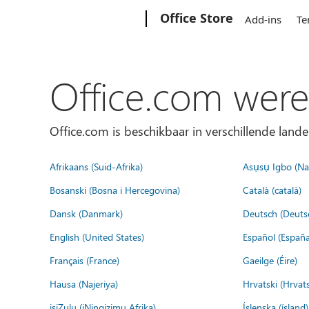
Microsoft
Office Store
Add-ins
Te
Office.com were
Office.com is beschikbaar in verschillende lande
Afrikaans (Suid-Afrika)
Asụsụ Igbo (Naị
Bosanski (Bosna i Hercegovina)
Català (català)
Dansk (Danmark)
Deutsch (Deuts
English (United States)
Español (España
Français (France)
Gaeilge (Éire)
Hausa (Najeriya)
Hrvatski (Hrvat
isiZulu (iNingizimu Afrika)
Íslenska (ísland)