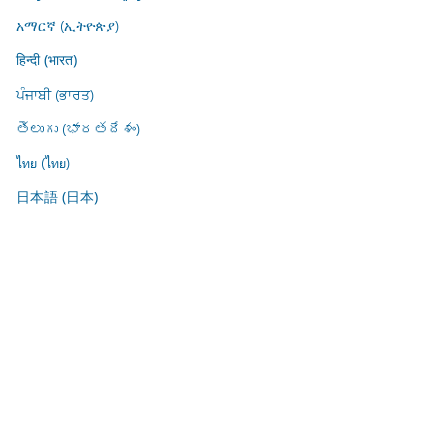
አማርኛ (ኢትዮጵያ)
हिन्दी (भारत)
ਪੰਜਾਬੀ (ਭਾਰਤ)
తెలుగు (భారతదేశం)
ไทย (ไทย)
日本語 (日本)