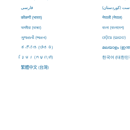
ڕاست (کوردستان
فارسى
नेपाली (नेपाल)
कोंकणी (भारत)
অসমীয়া (ভাৰত)
বাংলা (বাংলাদেশ)
ગુજરાતી (ભારત)
ଓଡ଼ିଆ (ଭାରତ)
ಕನ್ನಡ (ಭಾರತ)
മലയാളം (ഇന്ത
ខ្មែរ (កម្ពុជា)
한국어 (대한민
繁體中文 (台灣)