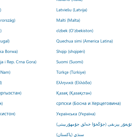
)
Latviešu (Latvija)
rország)
Malti (Malta)
)
o'zbek (O'zbekiston)
ugal)
Quechua simi (America Latina)
ika Borwa)
Shqip (shqipëri)
ija i Rep. Crna Gora)
Suomi (Suomi)
t Nam)
Türkçe (Türkiye)
)
Ελληνικά (Ελλάδα)
ргызстан)
Қазақ (Қазақстан)
я)
српски (Босна и Херцеговина)
кистон)
Українська (Україна)
ئۇيغۇر يېزىقى (جۇڭخۇا خەلق جۇمھۇرىيىتى)
سنڌي (پاکستان)