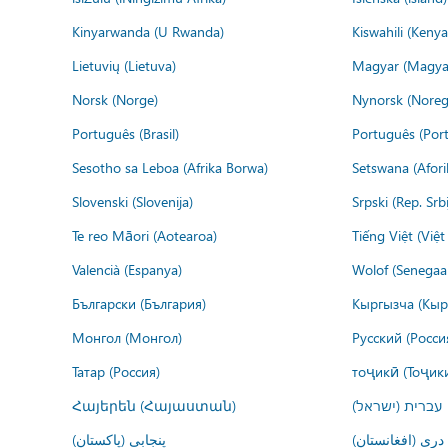
Kinyarwanda (U Rwanda)
Kiswahili (Kenya
Lietuvių (Lietuva)
Magyar (Magya
Norsk (Norge)
Nynorsk (Noreg
Português (Brasil)
Português (Port
Sesotho sa Leboa (Afrika Borwa)
Setswana (Afor
Slovenski (Slovenija)
Srpski (Rep. Srb
Te reo Māori (Aotearoa)
Tiếng Việt (Việ
Valencià (Espanya)
Wolof (Senegaal
Български (България)
Кыргызча (Кыр
Монгол (Монгол)
Русский (Росси
Татар (Россия)
тоҷикӣ (Тоҷик
Հայերեն (Հայաստան)
עברית (ישראל)
درى (افغانستان)
پنجابی (پاکستان)