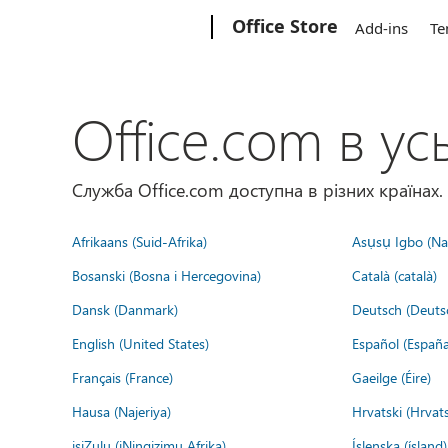
Microsoft
Office Store
Add-ins
Te
Office.com в усь
Служба Office.com доступна в різних країнах.
Afrikaans (Suid-Afrika)
Asụsụ Igbo (Naị
Bosanski (Bosna i Hercegovina)
Català (català)
Dansk (Danmark)
Deutsch (Deuts
English (United States)
Español (España
Français (France)
Gaeilge (Éire)
Hausa (Najeriya)
Hrvatski (Hrvat
isiZulu (iNingizimu Afrika)
Íslenska (ísland)