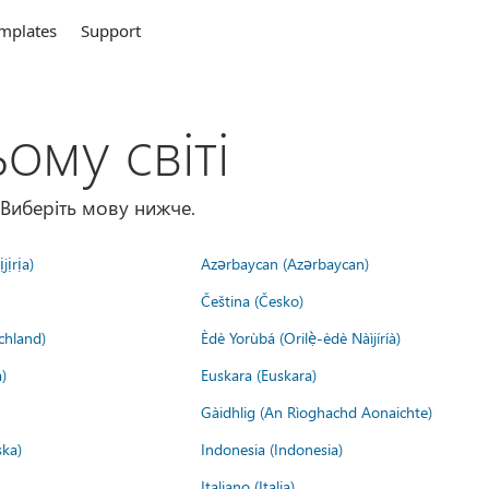
mplates
Support
ому світі
 Виберіть мову нижче.
jịrịa)
Azərbaycan (Azərbaycan)
Čeština (Česko)
chland)
Èdè Yorùbá (Orilẹ̀-èdè Nàìjíríà)
)
Euskara (Euskara)
Gàidhlig (An Rìoghachd Aonaichte)
ska)
Indonesia (Indonesia)
Italiano (Italia)