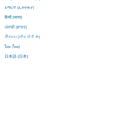
አማርኛ (ኢትዮጵያ)
हिन्दी (भारत)
ਪੰਜਾਬੀ (ਭਾਰਤ)
తెలుగు (భారతదేశం)
ไทย (ไทย)
日本語 (日本)