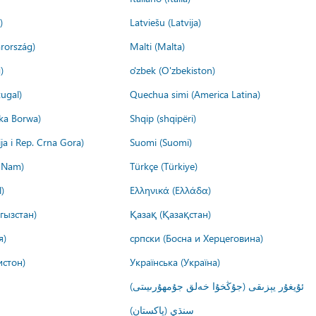
)
Latviešu (Latvija)
rország)
Malti (Malta)
)
o'zbek (O'zbekiston)
ugal)
Quechua simi (America Latina)
ika Borwa)
Shqip (shqipëri)
ija i Rep. Crna Gora)
Suomi (Suomi)
t Nam)
Türkçe (Türkiye)
)
Ελληνικά (Ελλάδα)
гызстан)
Қазақ (Қазақстан)
я)
српски (Босна и Херцеговина)
истон)
Українська (Україна)
ئۇيغۇر يېزىقى (جۇڭخۇا خەلق جۇمھۇرىيىتى)
سنڌي (پاکستان)