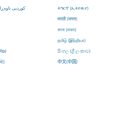
کوردیی ناوە)
ትግርኛ (ኢትዮጵያ)
मराठी (भारत)
বাংলা (ভারত)
தமிழ் (இந்தியா)
്യ)
සිංහල (ශ්‍රී ලංකාව)
中文(中国)
국)