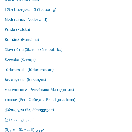
Lëtzebuergesch (Lëtzebuerg)
Nederlands (Nederland)
Polski (Polska)
Română (România)
Slovenčina (Slovenská republika)
Svenska (Sverige)
Türkmen dili (Türkmenistan)
Беларуская (Беларусь)
македонски (Република Македонија)
српски (Реп. Србија и Реп. Црна Гора)
ქართული (საქართველო)
اُردو (پاکستان)
عربي (المنطقة العربية)