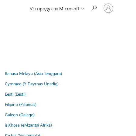
Увійдіть
Усі продукти Microsoft
у
свій
обліковий
запис
Bahasa Melayu (Asia Tenggara)
Cymraeg (Y Deyrnas Unedig)
Eesti (Eesti)
Filipino (Pilipinas)
Galego (Galego)
isiXhosa (eMzantsi Afrika)
K'iche' (Guatemala)