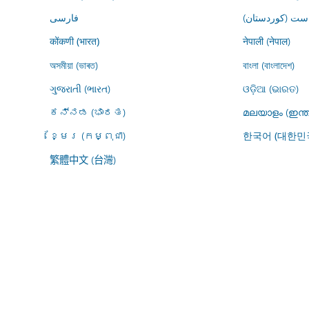
ڕاست (کوردستان
فارسى
नेपाली (नेपाल)
कोंकणी (भारत)
অসমীয়া (ভাৰত)
বাংলা (বাংলাদেশ)
ગુજરાતી (ભારત)
ଓଡ଼ିଆ (ଭାରତ)
ಕನ್ನಡ (ಭಾರತ)
മലയാളം (ഇന്ത
ខ្មែរ (កម្ពុជា)
한국어 (대한민
繁體中文 (台灣)