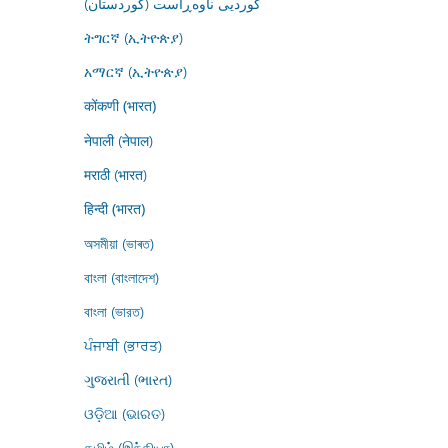
کوردیی ناوەڕاست (کوردستان)
ትግርኛ (ኢትዮጵያ)
አማርኛ (ኢትዮጵያ)
कोंकणी (भारत)
नेपाली (नेपाल)
मराठी (भारत)
हिन्दी (भारत)
অসমীয়া (ভাৰত)
বাংলা (বাংলাদেশ)
বাংলা (ভারত)
ਪੰਜਾਬੀ (ਭਾਰਤ)
ગુજરાતી (ભારત)
ଓଡ଼ିଆ (ଭାରତ)
தமிழ் (இந்தியா)