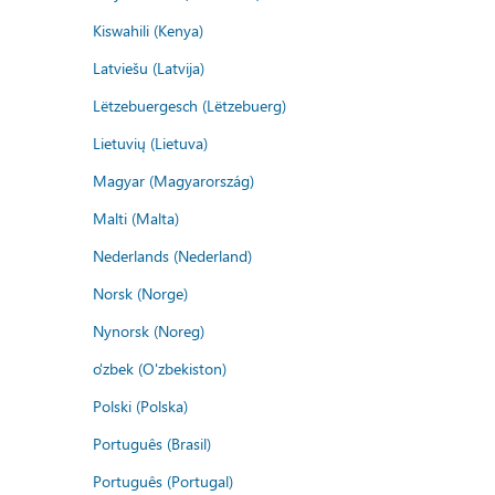
Kiswahili (Kenya)
Latviešu (Latvija)
Lëtzebuergesch (Lëtzebuerg)
Lietuvių (Lietuva)
Magyar (Magyarország)
Malti (Malta)
Nederlands (Nederland)
Norsk (Norge)
Nynorsk (Noreg)
o'zbek (O'zbekiston)
Polski (Polska)
Português (Brasil)
Português (Portugal)