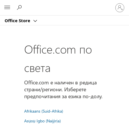
Влезте
Microsoft
във
вашия
Office Store
акаунт
Office.com по
света
Office.com е наличен в редица
страни/региони. Изберете
предпочитания за езика по-долу.
Afrikaans (Suid-Afrika)
Asụsụ Igbo (Naịjịrịa)