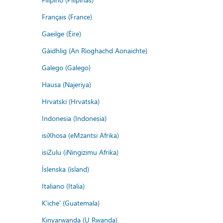
Français (France)
Gaeilge (Éire)
Gàidhlig (An Rìoghachd Aonaichte)
Galego (Galego)
Hausa (Najeriya)
Hrvatski (Hrvatska)
Indonesia (Indonesia)
isiXhosa (eMzantsi Afrika)
isiZulu (iNingizimu Afrika)
Íslenska (ísland)
Italiano (Italia)
K'iche' (Guatemala)
Kinyarwanda (U Rwanda)