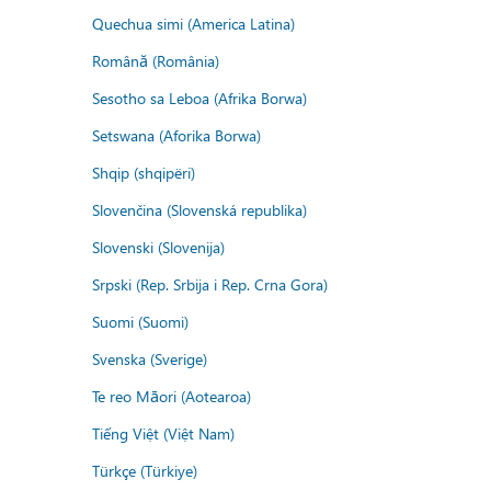
Quechua simi (America Latina)
Română (România)
Sesotho sa Leboa (Afrika Borwa)
Setswana (Aforika Borwa)
Shqip (shqipëri)
Slovenčina (Slovenská republika)
Slovenski (Slovenija)
Srpski (Rep. Srbija i Rep. Crna Gora)
Suomi (Suomi)
Svenska (Sverige)
Te reo Māori (Aotearoa)
Tiếng Việt (Việt Nam)
Türkçe (Türkiye)