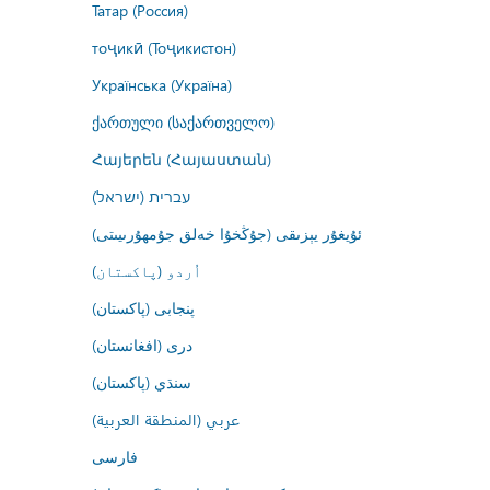
Татар (Россия)
тоҷикӣ (Тоҷикистон)
Українська (Україна)
ქართული (საქართველო)
Հայերեն (Հայաստան)
עברית (ישראל)
ئۇيغۇر يېزىقى (جۇڭخۇا خەلق جۇمھۇرىيىتى)
اُردو (پاکستان)
پنجابی (پاکستان)
درى (افغانستان)
سنڌي (پاکستان)
عربي (المنطقة العربية)
فارسى