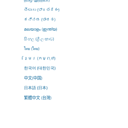
తెలుగు (భారతదేశం)
ಕನ್ನಡ (ಭಾರತ)
മലയാളം (ഇന്ത്യ)
සිංහල (ශ්‍රී ලංකාව)
ไทย (ไทย)
ខ្មែរ (កម្ពុជា)
한국어 (대한민국)
中文(中国)
日本語 (日本)
繁體中文 (台灣)