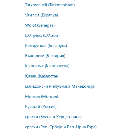
Türkmen dili (Türkmenistan)
Valencià (Espanya)
Wolof (Senegaal)
Ελληνικά (Ελλάδα)
Беларуская (Беларусь)
Български (България)
Кыргызча (Кыргызстан)
Қазақ (Қазақстан)
македонски (Република Македонија)
Монгол (Монгол)
Русский (Россия)
српски (Босна и Херцеговина)
српски (Реп. Србија и Реп. Црна Гора)