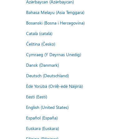
Azərbaycan (Azərbaycan)
Bahasa Melayu (Asia Tenggara)
Bosanski (Bosna i Hercegovina)
Català (català)
Čeština (Česko)
Cymraeg (Y Deyrnas Unedig)
Dansk (Danmark)
Deutsch (Deutschland)
Èdè Yorùbá (Orilẹ̀-èdè Nàìjíríà)
Eesti (Eesti)
English (United States)
Español (España)
Euskara (Euskara)
Filipino (Pilipinas)