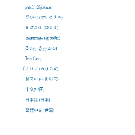
தமிழ் (இந்தியா)
తెలుగు (భారతదేశం)
ಕನ್ನಡ (ಭಾರತ)
മലയാളം (ഇന്ത്യ)
සිංහල (ශ්‍රී ලංකාව)
ไทย (ไทย)
ខ្មែរ (កម្ពុជា)
한국어 (대한민국)
中文(中国)
日本語 (日本)
繁體中文 (台灣)