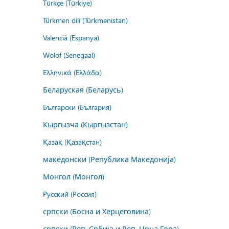
Türkçe (Türkiye)
Türkmen dili (Türkmenistan)
Valencià (Espanya)
Wolof (Senegaal)
Ελληνικά (Ελλάδα)
Беларуская (Беларусь)
Български (България)
Кыргызча (Кыргызстан)
Қазақ (Қазақстан)
македонски (Република Македонија)
Монгол (Монгол)
Русский (Россия)
српски (Босна и Херцеговина)
српски (Реп. Србија и Реп. Црна Гора)