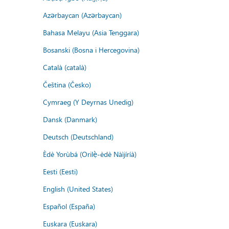
Azərbaycan (Azərbaycan)
Bahasa Melayu (Asia Tenggara)
Bosanski (Bosna i Hercegovina)
Català (català)
Čeština (Česko)
Cymraeg (Y Deyrnas Unedig)
Dansk (Danmark)
Deutsch (Deutschland)
Èdè Yorùbá (Orilẹ̀-èdè Nàìjíríà)
Eesti (Eesti)
English (United States)
Español (España)
Euskara (Euskara)