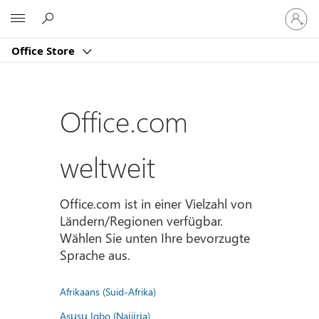
Bei
Microsoft
Ihrem
Konto
Office Store
anmeld
Office.com
weltweit
Office.com ist in einer Vielzahl von
Ländern/Regionen verfügbar.
Wählen Sie unten Ihre bevorzugte
Sprache aus.
Afrikaans (Suid-Afrika)
Asụsụ Igbo (Naịjịrịa)