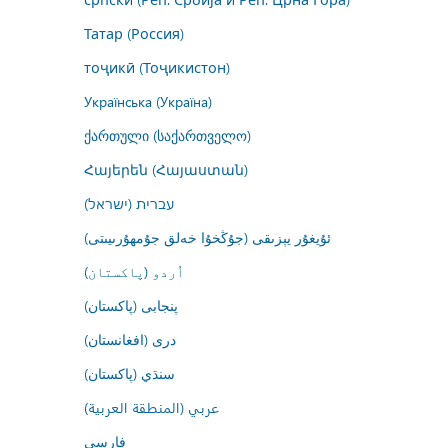
Татар (Россия)
тоҷикӣ (Тоҷикистон)
Українська (Україна)
ქართული (საქართველო)
Հայերեն (Հայաստան)
עברית (ישראל)
ئۇيغۇر يېزىقى (جۇڭخۇا خەلق جۇمھۇرىيىتى)
اُردو (پاکستان)
پنجابی (پاکستان)
درى (افغانستان)
سنڌي (پاکستان)
عربي (المنطقة العربية)
فارسى