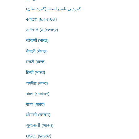
کوردیی ناوەڕاست (کوردستان)
ትግርኛ (ኢትዮጵያ)
አማርኛ (ኢትዮጵያ)
कोंकणी (भारत)
नेपाली (नेपाल)
मराठी (भारत)
हिन्दी (भारत)
অসমীয়া (ভাৰত)
বাংলা (বাংলাদেশ)
বাংলা (ভারত)
ਪੰਜਾਬੀ (ਭਾਰਤ)
ગુજરાતી (ભારત)
ଓଡ଼ିଆ (ଭାରତ)