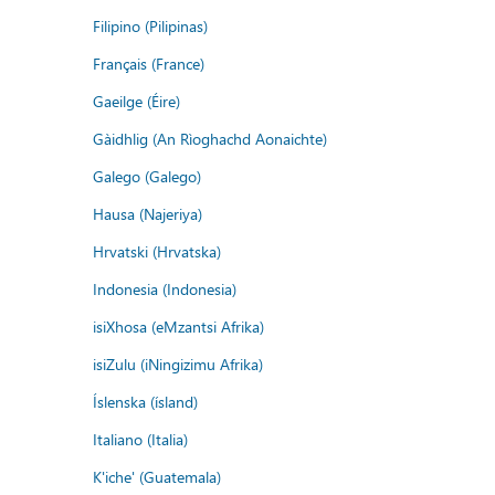
Filipino (Pilipinas)
Français (France)
Gaeilge (Éire)
Gàidhlig (An Rìoghachd Aonaichte)
Galego (Galego)
Hausa (Najeriya)
Hrvatski (Hrvatska)
Indonesia (Indonesia)
isiXhosa (eMzantsi Afrika)
isiZulu (iNingizimu Afrika)
Íslenska (ísland)
Italiano (Italia)
K'iche' (Guatemala)