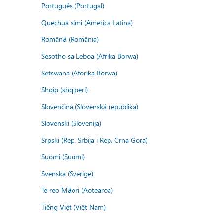
Português (Portugal)
Quechua simi (America Latina)
Română (România)
Sesotho sa Leboa (Afrika Borwa)
Setswana (Aforika Borwa)
Shqip (shqipëri)
Slovenčina (Slovenská republika)
Slovenski (Slovenija)
Srpski (Rep. Srbija i Rep. Crna Gora)
Suomi (Suomi)
Svenska (Sverige)
Te reo Māori (Aotearoa)
Tiếng Việt (Việt Nam)