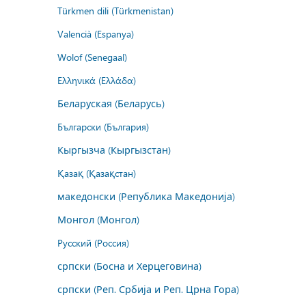
Türkmen dili (Türkmenistan)
Valencià (Espanya)
Wolof (Senegaal)
Ελληνικά (Ελλάδα)
Беларуская (Беларусь)
Български (България)
Кыргызча (Кыргызстан)
Қазақ (Қазақстан)
македонски (Република Македонија)
Монгол (Монгол)
Русский (Россия)
српски (Босна и Херцеговина)
српски (Реп. Србија и Реп. Црна Гора)