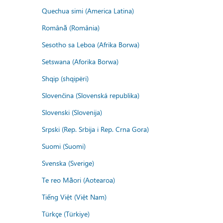
Quechua simi (America Latina)
Română (România)
Sesotho sa Leboa (Afrika Borwa)
Setswana (Aforika Borwa)
Shqip (shqipëri)
Slovenčina (Slovenská republika)
Slovenski (Slovenija)
Srpski (Rep. Srbija i Rep. Crna Gora)
Suomi (Suomi)
Svenska (Sverige)
Te reo Māori (Aotearoa)
Tiếng Việt (Việt Nam)
Türkçe (Türkiye)