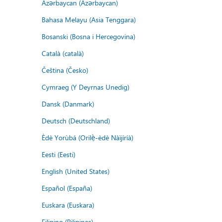
Azərbaycan (Azərbaycan)
Bahasa Melayu (Asia Tenggara)
Bosanski (Bosna i Hercegovina)
Català (català)
Čeština (Česko)
Cymraeg (Y Deyrnas Unedig)
Dansk (Danmark)
Deutsch (Deutschland)
Èdè Yorùbá (Orilẹ̀-èdè Nàìjíríà)
Eesti (Eesti)
English (United States)
Español (España)
Euskara (Euskara)
Filipino (Pilipinas)