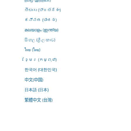
తెలుగు (భారతదేశం)
ಕನ್ನಡ (ಭಾರತ)
മലയാളം (ഇന്ത്യ)
සිංහල (ශ්‍රී ලංකාව)
ไทย (ไทย)
ខ្មែរ (កម្ពុជា)
한국어 (대한민국)
中文(中国)
日本語 (日本)
繁體中文 (台灣)