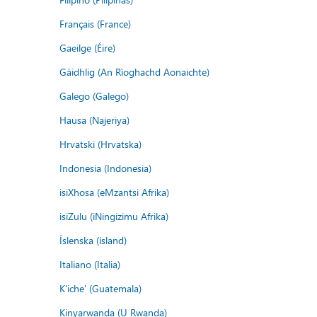
Français (France)
Gaeilge (Éire)
Gàidhlig (An Rìoghachd Aonaichte)
Galego (Galego)
Hausa (Najeriya)
Hrvatski (Hrvatska)
Indonesia (Indonesia)
isiXhosa (eMzantsi Afrika)
isiZulu (iNingizimu Afrika)
Íslenska (ísland)
Italiano (Italia)
K'iche' (Guatemala)
Kinyarwanda (U Rwanda)