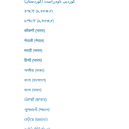
کوردیی ناوەڕاست (کوردستان)
ትግርኛ (ኢትዮጵያ)
አማርኛ (ኢትዮጵያ)
कोंकणी (भारत)
नेपाली (नेपाल)
मराठी (भारत)
हिन्दी (भारत)
অসমীয়া (ভাৰত)
বাংলা (বাংলাদেশ)
বাংলা (ভারত)
ਪੰਜਾਬੀ (ਭਾਰਤ)
ગુજરાતી (ભારત)
ଓଡ଼ିଆ (ଭାରତ)
தமிழ் (இந்தியா)