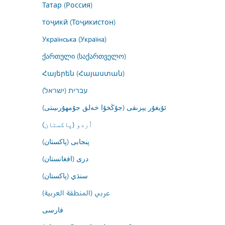
Татар (Россия)
тоҷикӣ (Тоҷикистон)
Українська (Україна)
ქართული (საქართველო)
Հայերեն (Հայաստան)
עברית (ישראל)
ئۇيغۇر يېزىقى (جۇڭخۇا خەلق جۇمھۇرىيىتى)
اُردو (پاکستان)
پنجابی (پاکستان)
درى (افغانستان)
سنڌي (پاکستان)
عربي (المنطقة العربية)
فارسى