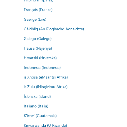
Français (France)
Gaeilge (Éire)
Gàidhlig (An Rìoghachd Aonaichte)
Galego (Galego)
Hausa (Najeriya)
Hrvatski (Hrvatska)
Indonesia (Indonesia)
isiXhosa (eMzantsi Afrika)
isiZulu (iNingizimu Afrika)
Íslenska (ísland)
Italiano (Italia)
K'iche' (Guatemala)
Kinyarwanda (U Rwanda)