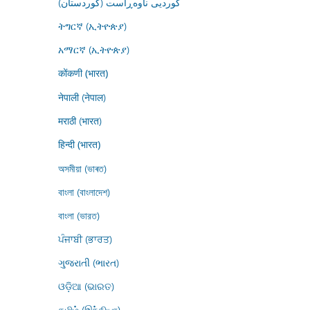
کوردیی ناوەڕاست (کوردستان)
ትግርኛ (ኢትዮጵያ)
አማርኛ (ኢትዮጵያ)
कोंकणी (भारत)
नेपाली (नेपाल)
मराठी (भारत)
हिन्दी (भारत)
অসমীয়া (ভাৰত)
বাংলা (বাংলাদেশ)
বাংলা (ভারত)
ਪੰਜਾਬੀ (ਭਾਰਤ)
ગુજરાતી (ભારત)
ଓଡ଼ିଆ (ଭାରତ)
தமிழ் (இந்தியா)