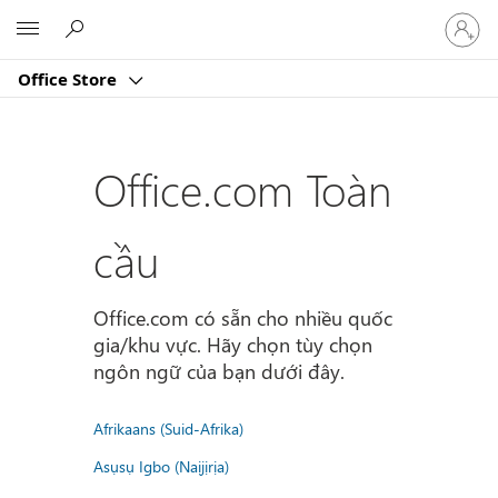
Đăng
Microsoft
nhập
tài
Office Store
khoản
của
bạn
Office.com Toàn
cầu
Office.com có sẵn cho nhiều quốc
gia/khu vực. Hãy chọn tùy chọn
ngôn ngữ của bạn dưới đây.
Afrikaans (Suid-Afrika)
Asụsụ Igbo (Naịjịrịa)