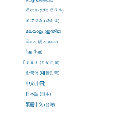
తెలుగు (భారతదేశం)
ಕನ್ನಡ (ಭಾರತ)
മലയാളം (ഇന്ത്യ)
සිංහල (ශ්‍රී ලංකාව)
ไทย (ไทย)
ខ្មែរ (កម្ពុជា)
한국어 (대한민국)
中文(中国)
日本語 (日本)
繁體中文 (台灣)