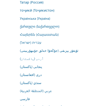
Татар (Россия)
тоҷикӣ (Тоҷикистон)
Українська (Україна)
ქართული (საქართველო)
Հայերեն (Հայաստան)
עברית (ישראל)
ئۇيغۇر يېزىقى (جۇڭخۇا خەلق جۇمھۇرىيىتى)
اُردو (پاکستان)
پنجابی (پاکستان)
درى (افغانستان)
سنڌي (پاکستان)
عربي (المنطقة العربية)
فارسى