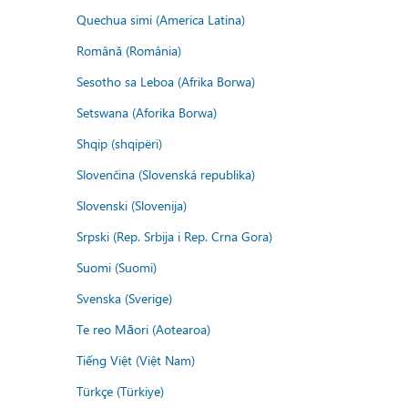
Quechua simi (America Latina)
Română (România)
Sesotho sa Leboa (Afrika Borwa)
Setswana (Aforika Borwa)
Shqip (shqipëri)
Slovenčina (Slovenská republika)
Slovenski (Slovenija)
Srpski (Rep. Srbija i Rep. Crna Gora)
Suomi (Suomi)
Svenska (Sverige)
Te reo Māori (Aotearoa)
Tiếng Việt (Việt Nam)
Türkçe (Türkiye)