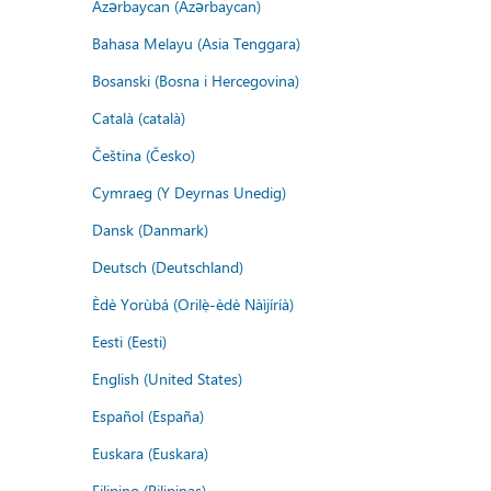
Azərbaycan (Azərbaycan)
Bahasa Melayu (Asia Tenggara)
Bosanski (Bosna i Hercegovina)
Català (català)
Čeština (Česko)
Cymraeg (Y Deyrnas Unedig)
Dansk (Danmark)
Deutsch (Deutschland)
Èdè Yorùbá (Orilẹ̀-èdè Nàìjíríà)
Eesti (Eesti)
English (United States)
Español (España)
Euskara (Euskara)
Filipino (Pilipinas)