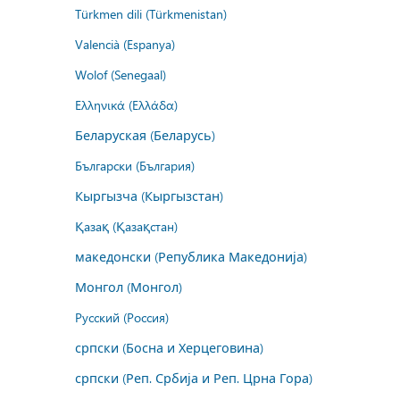
Türkmen dili (Türkmenistan)
Valencià (Espanya)
Wolof (Senegaal)
Ελληνικά (Ελλάδα)
Беларуская (Беларусь)
Български (България)
Кыргызча (Кыргызстан)
Қазақ (Қазақстан)
македонски (Република Македонија)
Монгол (Монгол)
Русский (Россия)
српски (Босна и Херцеговина)
српски (Реп. Србија и Реп. Црна Гора)