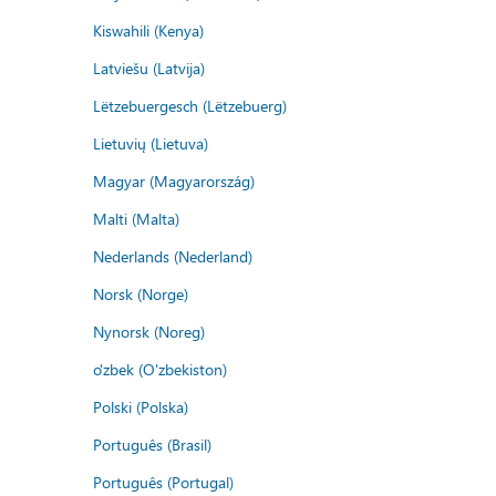
Kiswahili (Kenya)
Latviešu (Latvija)
Lëtzebuergesch (Lëtzebuerg)
Lietuvių (Lietuva)
Magyar (Magyarország)
Malti (Malta)
Nederlands (Nederland)
Norsk (Norge)
Nynorsk (Noreg)
o'zbek (O'zbekiston)
Polski (Polska)
Português (Brasil)
Português (Portugal)