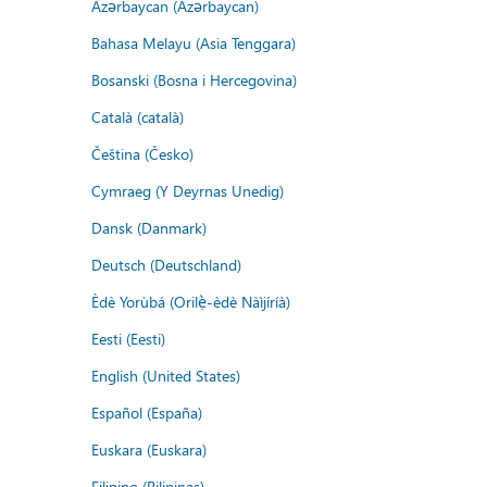
Azərbaycan (Azərbaycan)
Bahasa Melayu (Asia Tenggara)
Bosanski (Bosna i Hercegovina)
Català (català)
Čeština (Česko)
Cymraeg (Y Deyrnas Unedig)
Dansk (Danmark)
Deutsch (Deutschland)
Èdè Yorùbá (Orilẹ̀-èdè Nàìjíríà)
Eesti (Eesti)
English (United States)
Español (España)
Euskara (Euskara)
Filipino (Pilipinas)