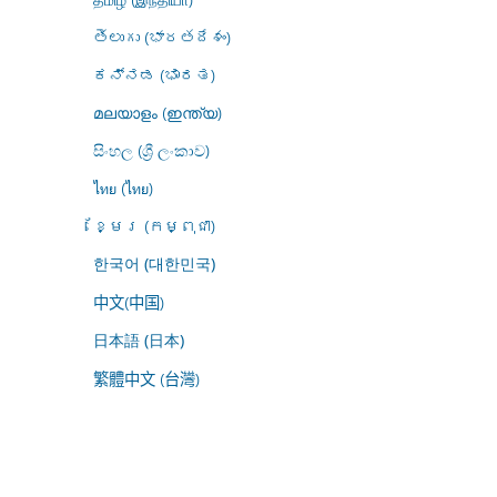
తెలుగు (భారతదేశం)
ಕನ್ನಡ (ಭಾರತ)
മലയാളം (ഇന്ത്യ)
සිංහල (ශ්‍රී ලංකාව)
ไทย (ไทย)
ខ្មែរ (កម្ពុជា)
한국어 (대한민국)
中文(中国)
日本語 (日本)
繁體中文 (台灣)