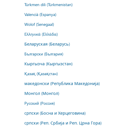
Türkmen dili (Türkmenistan)
Valencià (Espanya)
Wolof (Senegaal)
Ελληνικά (Ελλάδα)
Беларуская (Беларусь)
Български (България)
Кыргызча (Кыргызстан)
Қазақ (Қазақстан)
македонски (Република Македонија)
Монгол (Монгол)
Русский (Россия)
српски (Босна и Херцеговина)
српски (Реп. Србија и Реп. Црна Гора)