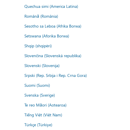
Quechua simi (America Latina)
Română (România)
Sesotho sa Leboa (Afrika Borwa)
Setswana (Aforika Borwa)
Shqip (shqipëri)
Slovenčina (Slovenská republika)
Slovenski (Slovenija)
Srpski (Rep. Srbija i Rep. Crna Gora)
Suomi (Suomi)
Svenska (Sverige)
Te reo Māori (Aotearoa)
Tiếng Việt (Việt Nam)
Türkçe (Türkiye)