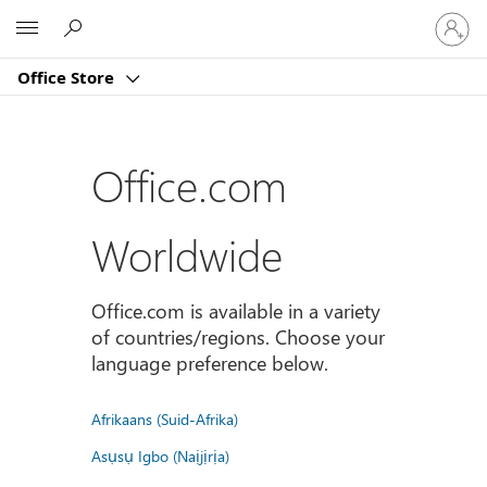
Sign
Microsoft
in
to
Office Store
your
account
Office.com
Worldwide
Office.com is available in a variety
of countries/regions. Choose your
language preference below.
Afrikaans (Suid-Afrika)
Asụsụ Igbo (Naịjịrịa)