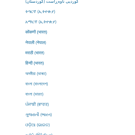
کوردیی ناوەڕاست (کوردستان)
ትግርኛ (ኢትዮጵያ)
አማርኛ (ኢትዮጵያ)
कोंकणी (भारत)
नेपाली (नेपाल)
मराठी (भारत)
हिन्दी (भारत)
অসমীয়া (ভাৰত)
বাংলা (বাংলাদেশ)
বাংলা (ভারত)
ਪੰਜਾਬੀ (ਭਾਰਤ)
ગુજરાતી (ભારત)
ଓଡ଼ିଆ (ଭାରତ)
தமிழ் (இந்தியா)