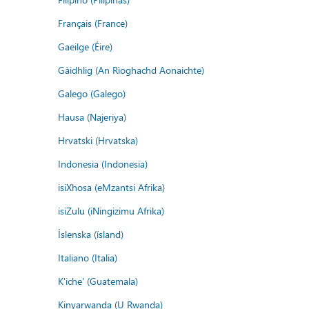
Français (France)
Gaeilge (Éire)
Gàidhlig (An Rìoghachd Aonaichte)
Galego (Galego)
Hausa (Najeriya)
Hrvatski (Hrvatska)
Indonesia (Indonesia)
isiXhosa (eMzantsi Afrika)
isiZulu (iNingizimu Afrika)
Íslenska (ísland)
Italiano (Italia)
K'iche' (Guatemala)
Kinyarwanda (U Rwanda)