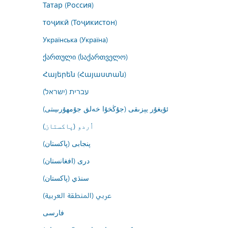
Татар (Россия)
тоҷикӣ (Тоҷикистон)
Українська (Україна)
ქართული (საქართველო)
Հայերեն (Հայաստան)
עברית (ישראל)
ئۇيغۇر يېزىقى (جۇڭخۇا خەلق جۇمھۇرىيىتى)
اُردو (پاکستان)
پنجابی (پاکستان)
درى (افغانستان)
سنڌي (پاکستان)
عربي (المنطقة العربية)
فارسى