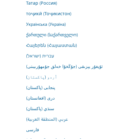
Татар (Россия)
тоҷикӣ (Тоҷикистон)
Українська (Україна)
ქართული (საქართველო)
Հայերեն (Հայաստան)
עברית (ישראל)
ئۇيغۇر يېزىقى (جۇڭخۇا خەلق جۇمھۇرىيىتى)
اُردو (پاکستان)
پنجابی (پاکستان)
درى (افغانستان)
سنڌي (پاکستان)
عربي (المنطقة العربية)
فارسى