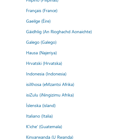
Français (France)
Gaeilge (Éire)
Gàidhlig (An Rìoghachd Aonaichte)
Galego (Galego)
Hausa (Najeriya)
Hrvatski (Hrvatska)
Indonesia (Indonesia)
isiXhosa (eMzantsi Afrika)
isiZulu (iNingizimu Afrika)
Íslenska (ísland)
Italiano (Italia)
K'iche' (Guatemala)
Kinyarwanda (U Rwanda)