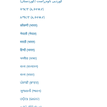
کوردیی ناوەڕاست (کوردستان)
ትግርኛ (ኢትዮጵያ)
አማርኛ (ኢትዮጵያ)
कोंकणी (भारत)
नेपाली (नेपाल)
मराठी (भारत)
हिन्दी (भारत)
অসমীয়া (ভাৰত)
বাংলা (বাংলাদেশ)
বাংলা (ভারত)
ਪੰਜਾਬੀ (ਭਾਰਤ)
ગુજરાતી (ભારત)
ଓଡ଼ିଆ (ଭାରତ)
தமிழ் (இந்தியா)