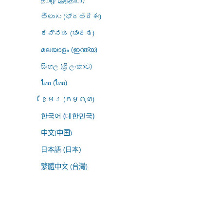
తెలుగు (భారతదేశం)
ಕನ್ನಡ (ಭಾರತ)
മലയാളം (ഇന്ത്യ)
සිංහල (ශ්‍රී ලංකාව)
ไทย (ไทย)
ខ្មែរ (កម្ពុជា)
한국어 (대한민국)
中文(中国)
日本語 (日本)
繁體中文 (台灣)