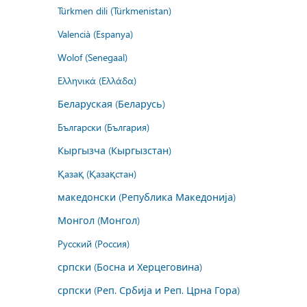
Türkmen dili (Türkmenistan)
Valencià (Espanya)
Wolof (Senegaal)
Ελληνικά (Ελλάδα)
Беларуская (Беларусь)
Български (България)
Кыргызча (Кыргызстан)
Қазақ (Қазақстан)
македонски (Република Македонија)
Монгол (Монгол)
Русский (Россия)
српски (Босна и Херцеговина)
српски (Реп. Србија и Реп. Црна Гора)