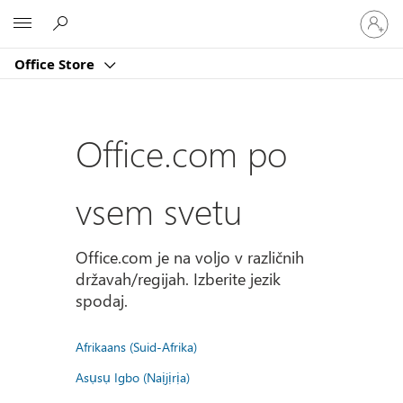
Vpišite
Microsoft
se
v
Office Store
svoj
račun
Office.com po
vsem svetu
Office.com je na voljo v različnih
državah/regijah. Izberite jezik
spodaj.
Afrikaans (Suid-Afrika)
Asụsụ Igbo (Naịjịrịa)