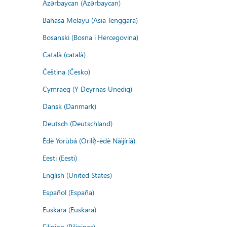
Azərbaycan (Azərbaycan)
Bahasa Melayu (Asia Tenggara)
Bosanski (Bosna i Hercegovina)
Català (català)
Čeština (Česko)
Cymraeg (Y Deyrnas Unedig)
Dansk (Danmark)
Deutsch (Deutschland)
Èdè Yorùbá (Orilẹ̀-èdè Nàìjíríà)
Eesti (Eesti)
English (United States)
Español (España)
Euskara (Euskara)
Filipino (Pilipinas)