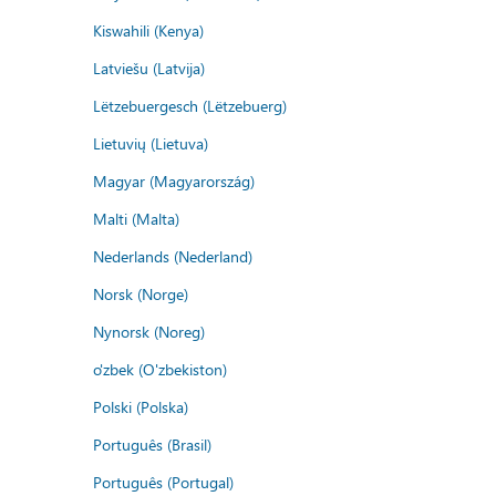
Kiswahili (Kenya)
Latviešu (Latvija)
Lëtzebuergesch (Lëtzebuerg)
Lietuvių (Lietuva)
Magyar (Magyarország)
Malti (Malta)
Nederlands (Nederland)
Norsk (Norge)
Nynorsk (Noreg)
o'zbek (O'zbekiston)
Polski (Polska)
Português (Brasil)
Português (Portugal)