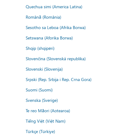
Quechua simi (America Latina)
Română (România)
Sesotho sa Leboa (Afrika Borwa)
Setswana (Aforika Borwa)
Shqip (shqipëri)
Slovenčina (Slovenská republika)
Slovenski (Slovenija)
Srpski (Rep. Srbija i Rep. Crna Gora)
Suomi (Suomi)
Svenska (Sverige)
Te reo Māori (Aotearoa)
Tiếng Việt (Việt Nam)
Türkçe (Türkiye)