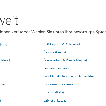
weit
gionen verfügbar. Wählen Sie unten Ihre bevorzugte Sprac
jịrịa)
Azərbaycan (Azərbaycan)
Čeština (Česko)
chland)
Èdè Yorùbá (Orilẹ̀-èdè Nàìjíríà)
)
Euskara (Euskara)
Gàidhlig (An Rìoghachd Aonaichte)
ska)
Indonesia (Indonesia)
Italiano (Italia)
)
Latviešu (Latvija)