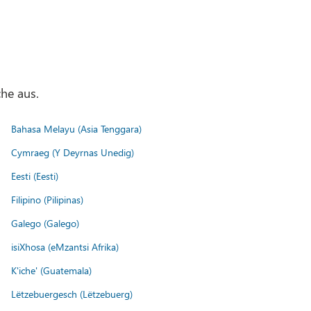
he aus.
Bahasa Melayu (Asia Tenggara)
Cymraeg (Y Deyrnas Unedig)
Eesti (Eesti)
Filipino (Pilipinas)
Galego (Galego)
isiXhosa (eMzantsi Afrika)
K'iche' (Guatemala)
Lëtzebuergesch (Lëtzebuerg)