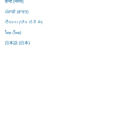
हिन्दी (भारत)
ਪੰਜਾਬੀ (ਭਾਰਤ)
తెలుగు (భారతదేశం)
ไทย (ไทย)
日本語 (日本)