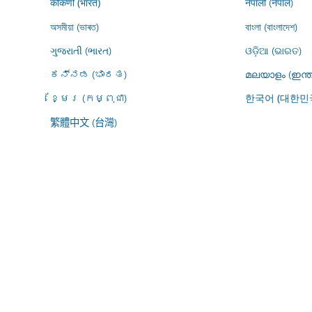
नेपाली (नेपाल)
कोंकणी (भारत)
অসমীয়া (ভাৰত)
বাংলা (বাংলাদেশ)
ગુજરાતી (ભારત)
ଓଡ଼ିଆ (ଭାରତ)
ಕನ್ನಡ (ಭಾರತ)
മലയാളം (ഇന്ത
ខ្មែរ (កម្ពុជា)
한국어 (대한민
繁體中文 (台灣)