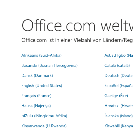
Office.com welt
Office.com ist in einer Vielzahl von Ländern/Re
Afrikaans (Suid-Afrika)
Asụsụ Igbo (Naị
Bosanski (Bosna i Hercegovina)
Català (català)
Dansk (Danmark)
Deutsch (Deuts
English (United States)
Español (España
Français (France)
Gaeilge (Éire)
Hausa (Najeriya)
Hrvatski (Hrvat
isiZulu (iNingizimu Afrika)
Íslenska (ísland)
Kinyarwanda (U Rwanda)
Kiswahili (Kenya