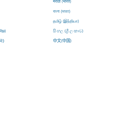
मराठी (भारत)
বাংলা (ভারত)
தமிழ் (இந்தியா)
്യ)
සිංහල (ශ්‍රී ලංකාව)
中文(中国)
국)