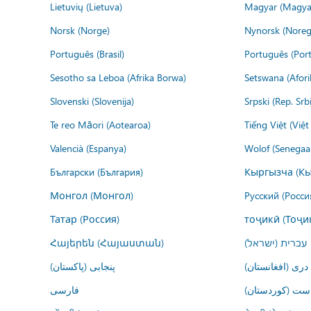
Lietuvių (Lietuva)
Magyar (Magya
Norsk (Norge)
Nynorsk (Noreg
Português (Brasil)
Português (Port
Sesotho sa Leboa (Afrika Borwa)
Setswana (Afor
Slovenski (Slovenija)
Srpski (Rep. Srb
Te reo Māori (Aotearoa)
Tiếng Việt (Việ
Valencià (Espanya)
Wolof (Senegaal
Български (България)
Кыргызча (Кы
Монгол (Монгол)
Русский (Росси
Татар (Россия)
тоҷикӣ (Тоҷи
Հայերեն (Հայաստան)
עברית (ישראל)
درى (افغانستان)
پنجابی (پاکستان)
ڕاست (کوردستان
فارسى