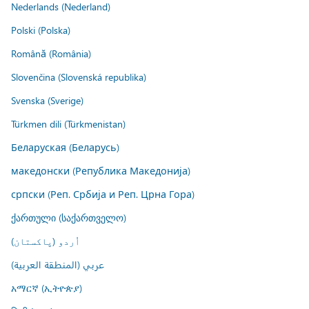
Nederlands (Nederland)
Polski (Polska)
Română (România)
Slovenčina (Slovenská republika)
Svenska (Sverige)
Türkmen dili (Türkmenistan)
Беларуская (Беларусь)
македонски (Република Македонија)
српски (Реп. Србија и Реп. Црна Гора)
ქართული (საქართველო)
اُردو (پاکستان)
عربي (المنطقة العربية)
አማርኛ (ኢትዮጵያ)