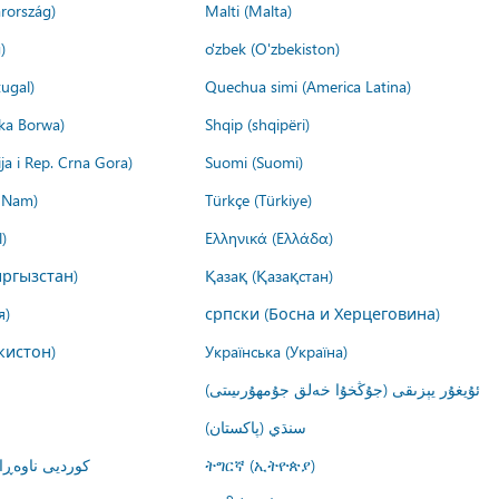
rország)
Malti (Malta)
)
o'zbek (O'zbekiston)
ugal)
Quechua simi (America Latina)
ika Borwa)
Shqip (shqipëri)
ija i Rep. Crna Gora)
Suomi (Suomi)
t Nam)
Türkçe (Türkiye)
)
Ελληνικά (Ελλάδα)
ргызстан)
Қазақ (Қазақстан)
я)
српски (Босна и Херцеговина)
кистон)
Українська (Україна)
ئۇيغۇر يېزىقى (جۇڭخۇا خەلق جۇمھۇرىيىتى)
سنڌي (پاکستان)
کوردیی ناوە)
ትግርኛ (ኢትዮጵያ)