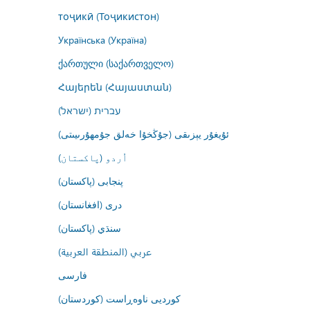
тоҷикӣ (Тоҷикистон)
Українська (Україна)
ქართული (საქართველო)
Հայերեն (Հայաստան)
עברית (ישראל)
ئۇيغۇر يېزىقى (جۇڭخۇا خەلق جۇمھۇرىيىتى)
اُردو (پاکستان)
پنجابی (پاکستان)
درى (افغانستان)
سنڌي (پاکستان)
عربي (المنطقة العربية)
فارسى
کوردیی ناوەڕاست (کوردستان)