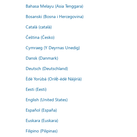
Bahasa Melayu (Asia Tenggara)
Bosanski (Bosna i Hercegovina)
Català (català)
Čeština (Česko)
Cymraeg (Y Deyrnas Unedig)
Dansk (Danmark)
Deutsch (Deutschland)
Èdè Yorùbá (Orilẹ̀-èdè Nàìjíríà)
Eesti (Eesti)
English (United States)
Español (España)
Euskara (Euskara)
Filipino (Pilipinas)