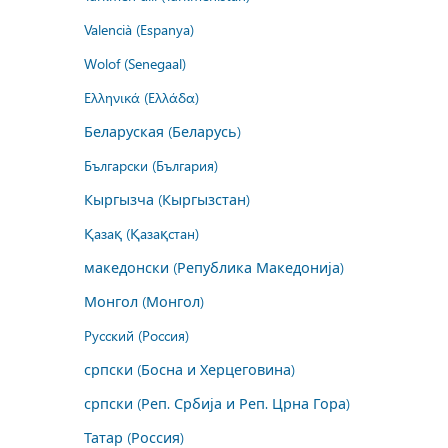
Valencià (Espanya)
Wolof (Senegaal)
Ελληνικά (Ελλάδα)
Беларуская (Беларусь)
Български (България)
Кыргызча (Кыргызстан)
Қазақ (Қазақстан)
македонски (Република Македонија)
Монгол (Монгол)
Русский (Россия)
српски (Босна и Херцеговина)
српски (Реп. Србија и Реп. Црна Гора)
Татар (Россия)