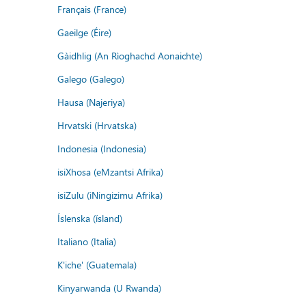
Français (France)
Gaeilge (Éire)
Gàidhlig (An Rìoghachd Aonaichte)
Galego (Galego)
Hausa (Najeriya)
Hrvatski (Hrvatska)
Indonesia (Indonesia)
isiXhosa (eMzantsi Afrika)
isiZulu (iNingizimu Afrika)
Íslenska (ísland)
Italiano (Italia)
K'iche' (Guatemala)
Kinyarwanda (U Rwanda)