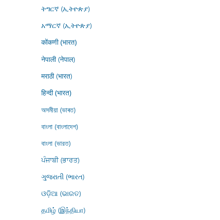
ትግርኛ (ኢትዮጵያ)
አማርኛ (ኢትዮጵያ)
कोंकणी (भारत)
नेपाली (नेपाल)
मराठी (भारत)
हिन्दी (भारत)
অসমীয়া (ভাৰত)
বাংলা (বাংলাদেশ)
বাংলা (ভারত)
ਪੰਜਾਬੀ (ਭਾਰਤ)
ગુજરાતી (ભારત)
ଓଡ଼ିଆ (ଭାରତ)
தமிழ் (இந்தியா)