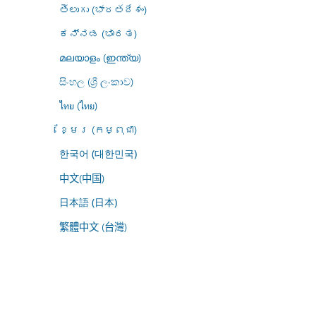
తెలుగు (భారతదేశం)
ಕನ್ನಡ (ಭಾರತ)
മലയാളം (ഇന്ത്യ)
සිංහල (ශ්‍රී ලංකාව)
ไทย (ไทย)
ខ្មែរ (កម្ពុជា)
한국어 (대한민국)
中文(中国)
日本語 (日本)
繁體中文 (台灣)