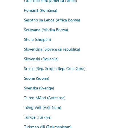
Quechua simi (America Latina)
Română (România)
Sesotho sa Leboa (Afrika Borwa)
Setswana (Aforika Borwa)
Shqip (shqipëri)
Slovenčina (Slovenská republika)
Slovenski (Slovenija)
Srpski (Rep. Srbija i Rep. Crna Gora)
Suomi (Suomi)
Svenska (Sverige)
Te reo Māori (Aotearoa)
Tiếng Việt (Việt Nam)
Türkçe (Türkiye)
Türkmen dili (Türkmenistan)