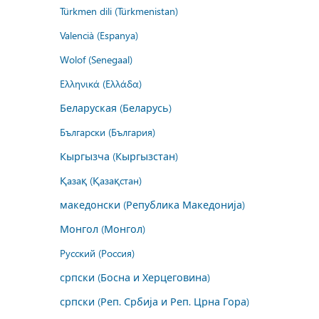
Türkmen dili (Türkmenistan)
Valencià (Espanya)
Wolof (Senegaal)
Ελληνικά (Ελλάδα)
Беларуская (Беларусь)
Български (България)
Кыргызча (Кыргызстан)
Қазақ (Қазақстан)
македонски (Република Македонија)
Монгол (Монгол)
Русский (Россия)
српски (Босна и Херцеговина)
српски (Реп. Србија и Реп. Црна Гора)