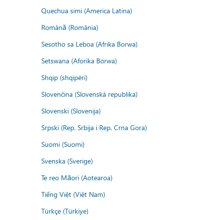
Quechua simi (America Latina)
Română (România)
Sesotho sa Leboa (Afrika Borwa)
Setswana (Aforika Borwa)
Shqip (shqipëri)
Slovenčina (Slovenská republika)
Slovenski (Slovenija)
Srpski (Rep. Srbija i Rep. Crna Gora)
Suomi (Suomi)
Svenska (Sverige)
Te reo Māori (Aotearoa)
Tiếng Việt (Việt Nam)
Türkçe (Türkiye)