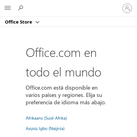
Iniciar
Microsoft
sesión
en
Office Store
tu
cuenta
Office.com en
todo el mundo
Office.com está disponible en
varios países y regiones. Elija su
preferencia de idioma más abajo.
Afrikaans (Suid-Afrika)
Asụsụ Igbo (Naịjịrịa)