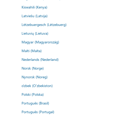
Kiswahili (Kenya)
Latviešu (Latvija)
Lëtzebuergesch (Lëtzebuerg)
Lietuvių (Lietuva)
Magyar (Magyarország)
Malti (Malta)
Nederlands (Nederland)
Norsk (Norge)
Nynorsk (Noreg)
o'zbek (O'zbekiston)
Polski (Polska)
Português (Brasil)
Português (Portugal)