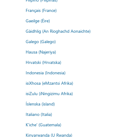
Français (France)
Gaeilge (Éire)
Gàidhlig (An Rìoghachd Aonaichte)
Galego (Galego)
Hausa (Najeriya)
Hrvatski (Hrvatska)
Indonesia (Indonesia)
isiXhosa (eMzantsi Afrika)
isiZulu (iNingizimu Afrika)
Íslenska (ísland)
Italiano (Italia)
K'iche' (Guatemala)
Kinyarwanda (U Rwanda)