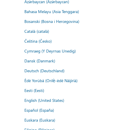
Azərbaycan (Azərbaycan)
Bahasa Melayu (Asia Tenggara)
Bosanski (Bosna i Hercegovina)
Català (català)
Čeština (Česko)
Cymraeg (Y Deyrnas Unedig)
Dansk (Danmark)
Deutsch (Deutschland)
Èdè Yorùbá (Orilẹ̀-èdè Nàìjíríà)
Eesti (Eesti)
English (United States)
Español (España)
Euskara (Euskara)
Filipino (Pilipinas)