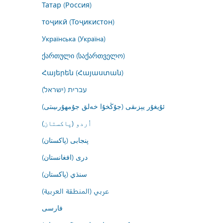
Татар (Россия)
тоҷикӣ (Тоҷикистон)
Українська (Україна)
ქართული (საქართველო)
Հայերեն (Հայաստան)
עברית (ישראל)
ئۇيغۇر يېزىقى (جۇڭخۇا خەلق جۇمھۇرىيىتى)
اُردو (پاکستان)
پنجابی (پاکستان)
درى (افغانستان)
سنڌي (پاکستان)
عربي (المنطقة العربية)
فارسى