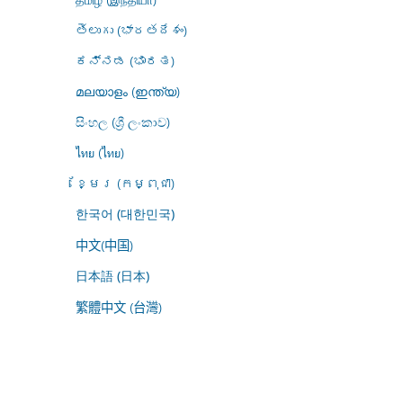
తెలుగు (భారతదేశం)
ಕನ್ನಡ (ಭಾರತ)
മലയാളം (ഇന്ത്യ)
සිංහල (ශ්‍රී ලංකාව)
ไทย (ไทย)
ខ្មែរ (កម្ពុជា)
한국어 (대한민국)
中文(中国)
日本語 (日本)
繁體中文 (台灣)