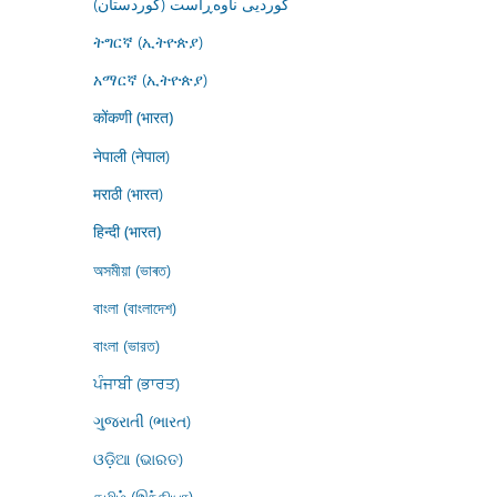
کوردیی ناوەڕاست (کوردستان)
ትግርኛ (ኢትዮጵያ)
አማርኛ (ኢትዮጵያ)
कोंकणी (भारत)
नेपाली (नेपाल)
मराठी (भारत)
हिन्दी (भारत)
অসমীয়া (ভাৰত)
বাংলা (বাংলাদেশ)
বাংলা (ভারত)
ਪੰਜਾਬੀ (ਭਾਰਤ)
ગુજરાતી (ભારત)
ଓଡ଼ିଆ (ଭାରତ)
தமிழ் (இந்தியா)