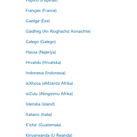
Français (France)
Gaeilge (Éire)
Gàidhlig (An Rìoghachd Aonaichte)
Galego (Galego)
Hausa (Najeriya)
Hrvatski (Hrvatska)
Indonesia (Indonesia)
isiXhosa (eMzantsi Afrika)
isiZulu (iNingizimu Afrika)
Íslenska (ísland)
Italiano (Italia)
K'iche' (Guatemala)
Kinyarwanda (U Rwanda)