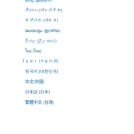
తెలుగు (భారతదేశం)
ಕನ್ನಡ (ಭಾರತ)
മലയാളം (ഇന്ത്യ)
සිංහල (ශ්‍රී ලංකාව)
ไทย (ไทย)
ខ្មែរ (កម្ពុជា)
한국어 (대한민국)
中文(中国)
日本語 (日本)
繁體中文 (台灣)