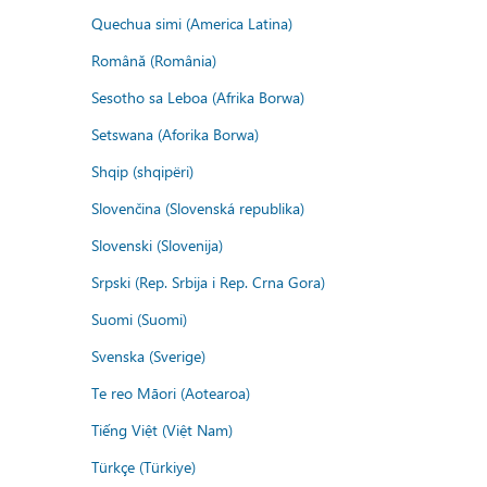
Quechua simi (America Latina)
Română (România)
Sesotho sa Leboa (Afrika Borwa)
Setswana (Aforika Borwa)
Shqip (shqipëri)
Slovenčina (Slovenská republika)
Slovenski (Slovenija)
Srpski (Rep. Srbija i Rep. Crna Gora)
Suomi (Suomi)
Svenska (Sverige)
Te reo Māori (Aotearoa)
Tiếng Việt (Việt Nam)
Türkçe (Türkiye)