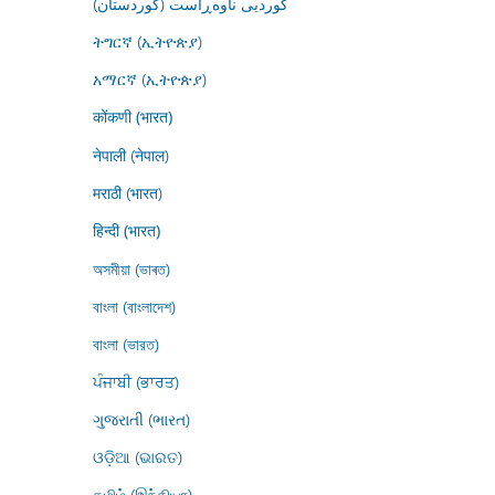
کوردیی ناوەڕاست (کوردستان)
ትግርኛ (ኢትዮጵያ)
አማርኛ (ኢትዮጵያ)
कोंकणी (भारत)
नेपाली (नेपाल)
मराठी (भारत)
हिन्दी (भारत)
অসমীয়া (ভাৰত)
বাংলা (বাংলাদেশ)
বাংলা (ভারত)
ਪੰਜਾਬੀ (ਭਾਰਤ)
ગુજરાતી (ભારત)
ଓଡ଼ିଆ (ଭାରତ)
தமிழ் (இந்தியா)