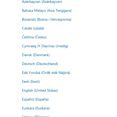
Azərbaycan (Azərbaycan)
Bahasa Melayu (Asia Tenggara)
Bosanski (Bosna i Hercegovina)
Català (català)
Čeština (Česko)
Cymraeg (Y Deyrnas Unedig)
Dansk (Danmark)
Deutsch (Deutschland)
Èdè Yorùbá (Orilẹ̀-èdè Nàìjíríà)
Eesti (Eesti)
English (United States)
Español (España)
Euskara (Euskara)
Filipino (Pilipinas)