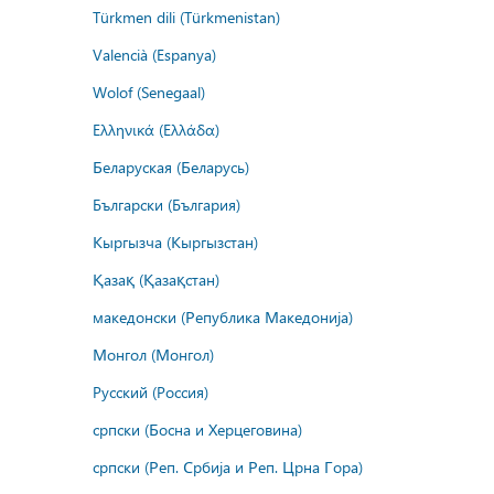
Türkmen dili (Türkmenistan)
Valencià (Espanya)
Wolof (Senegaal)
Ελληνικά (Ελλάδα)
Беларуская (Беларусь)
Български (България)
Кыргызча (Кыргызстан)
Қазақ (Қазақстан)
македонски (Република Македонија)
Монгол (Монгол)
Русский (Россия)
српски (Босна и Херцеговина)
српски (Реп. Србија и Реп. Црна Гора)