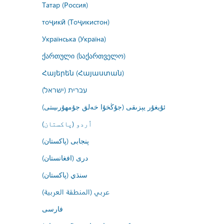
Татар (Россия)
тоҷикӣ (Тоҷикистон)
Українська (Україна)
ქართული (საქართველო)
Հայերեն (Հայաստան)
עברית (ישראל)
ئۇيغۇر يېزىقى (جۇڭخۇا خەلق جۇمھۇرىيىتى)
اُردو (پاکستان)
پنجابی (پاکستان)
درى (افغانستان)
سنڌي (پاکستان)
عربي (المنطقة العربية)
فارسى