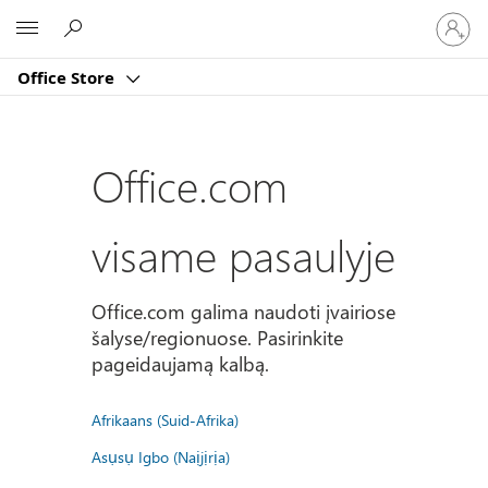
Prisijun
Microsoft
prie
paskyro
Office Store
Office.com
visame pasaulyje
Office.com galima naudoti įvairiose
šalyse/regionuose. Pasirinkite
pageidaujamą kalbą.
Afrikaans (Suid-Afrika)
Asụsụ Igbo (Naịjịrịa)