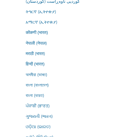
کوردیی ناوەڕاست (کوردستان)
ትግርኛ (ኢትዮጵያ)
አማርኛ (ኢትዮጵያ)
कोंकणी (भारत)
नेपाली (नेपाल)
मराठी (भारत)
हिन्दी (भारत)
অসমীয়া (ভাৰত)
বাংলা (বাংলাদেশ)
বাংলা (ভারত)
ਪੰਜਾਬੀ (ਭਾਰਤ)
ગુજરાતી (ભારત)
ଓଡ଼ିଆ (ଭାରତ)
தமிழ் (இந்தியா)