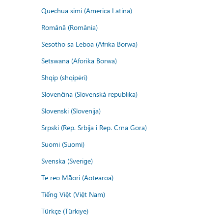
Quechua simi (America Latina)
Română (România)
Sesotho sa Leboa (Afrika Borwa)
Setswana (Aforika Borwa)
Shqip (shqipëri)
Slovenčina (Slovenská republika)
Slovenski (Slovenija)
Srpski (Rep. Srbija i Rep. Crna Gora)
Suomi (Suomi)
Svenska (Sverige)
Te reo Māori (Aotearoa)
Tiếng Việt (Việt Nam)
Türkçe (Türkiye)