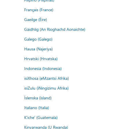
Français (France)
Gaeilge (Éire)
Gàidhlig (An Rìoghachd Aonaichte)
Galego (Galego)
Hausa (Najeriya)
Hrvatski (Hrvatska)
Indonesia (Indonesia)
isiXhosa (eMzantsi Afrika)
isiZulu (iNingizimu Afrika)
Íslenska (ísland)
Italiano (Italia)
K'iche' (Guatemala)
Kinyarwanda (U Rwanda)