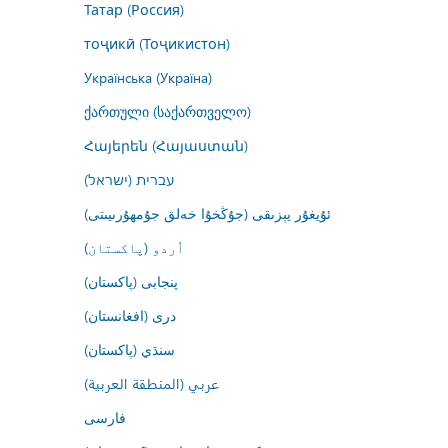
Татар (Россия)
тоҷикӣ (Тоҷикистон)
Українська (Україна)
ქართული (საქართველო)
Հայերեն (Հայաստան)
עברית (ישראל)
ئۇيغۇر يېزىقى (جۇڭخۇا خەلق جۇمھۇرىيىتى)
اُردو (پاکستان)
پنجابی (پاکستان)
درى (افغانستان)
سنڌي (پاکستان)
عربي (المنطقة العربية)
فارسى