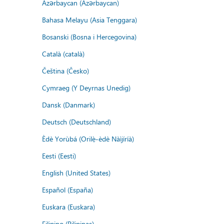
Azərbaycan (Azərbaycan)
Bahasa Melayu (Asia Tenggara)
Bosanski (Bosna i Hercegovina)
Català (català)
Čeština (Česko)
Cymraeg (Y Deyrnas Unedig)
Dansk (Danmark)
Deutsch (Deutschland)
Èdè Yorùbá (Orilẹ̀-èdè Nàìjíríà)
Eesti (Eesti)
English (United States)
Español (España)
Euskara (Euskara)
Filipino (Pilipinas)