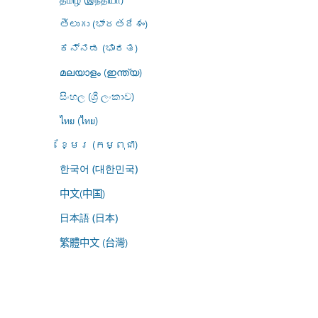
తెలుగు (భారతదేశం)
ಕನ್ನಡ (ಭಾರತ)
മലയാളം (ഇന്ത്യ)
සිංහල (ශ්‍රී ලංකාව)
ไทย (ไทย)
ខ្មែរ (កម្ពុជា)
한국어 (대한민국)
中文(中国)
日本語 (日本)
繁體中文 (台灣)