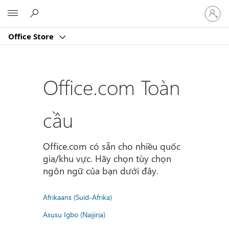
Đăng
Microsoft
nhập
tài
Office Store
khoản
của
bạn
Office.com Toàn
cầu
Office.com có sẵn cho nhiều quốc
gia/khu vực. Hãy chọn tùy chọn
ngôn ngữ của bạn dưới đây.
Afrikaans (Suid-Afrika)
Asụsụ Igbo (Naịjịrịa)