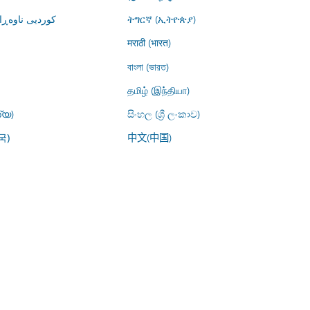
کوردیی ناوە)
ትግርኛ (ኢትዮጵያ)
मराठी (भारत)
বাংলা (ভারত)
தமிழ் (இந்தியா)
്യ)
සිංහල (ශ්‍රී ලංකාව)
中文(中国)
국)