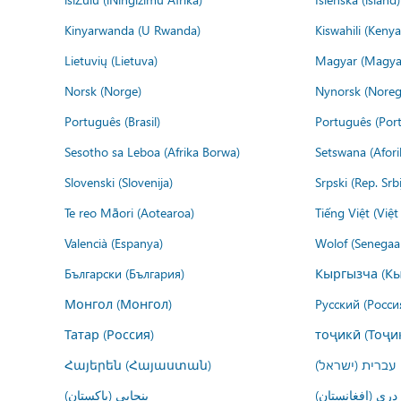
Kinyarwanda (U Rwanda)
Kiswahili (Kenya
Lietuvių (Lietuva)
Magyar (Magya
Norsk (Norge)
Nynorsk (Noreg
Português (Brasil)
Português (Port
Sesotho sa Leboa (Afrika Borwa)
Setswana (Afor
Slovenski (Slovenija)
Srpski (Rep. Srb
Te reo Māori (Aotearoa)
Tiếng Việt (Việ
Valencià (Espanya)
Wolof (Senegaal
Български (България)
Кыргызча (Кы
Монгол (Монгол)
Русский (Росси
Татар (Россия)
тоҷикӣ (Тоҷи
Հայերեն (Հայաստան)
עברית (ישראל)
درى (افغانستان)
پنجابی (پاکستان)