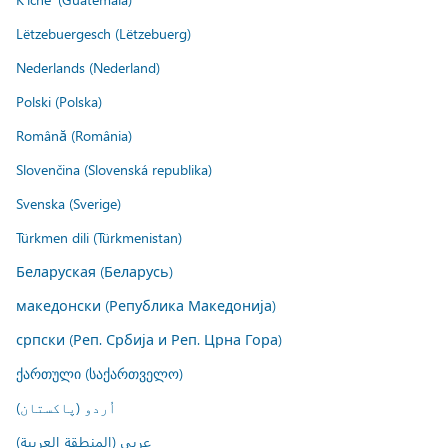
Lëtzebuergesch (Lëtzebuerg)
Nederlands (Nederland)
Polski (Polska)
Română (România)
Slovenčina (Slovenská republika)
Svenska (Sverige)
Türkmen dili (Türkmenistan)
Беларуская (Беларусь)
македонски (Република Македонија)
српски (Реп. Србија и Реп. Црна Гора)
ქართული (საქართველო)
اُردو (پاکستان)
عربي (المنطقة العربية)