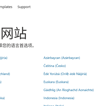
mplates
Support
全球网站
面选择您的语言首选项。
jịrịa)
Azərbaycan (Azərbaycan)
Čeština (Česko)
chland)
Èdè Yorùbá (Orilẹ̀-èdè Nàìjíríà)
)
Euskara (Euskara)
Gàidhlig (An Rìoghachd Aonaichte)
ska)
Indonesia (Indonesia)
Italiano (Italia)