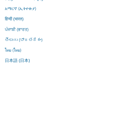
አማርኛ (ኢትዮጵያ)
हिन्दी (भारत)
ਪੰਜਾਬੀ (ਭਾਰਤ)
తెలుగు (భారతదేశం)
ไทย (ไทย)
日本語 (日本)