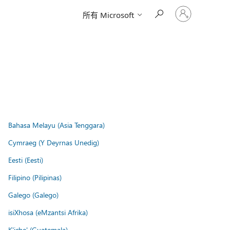
请
所有 Microsoft
登
录
你
的
帐
户
Bahasa Melayu (Asia Tenggara)
Cymraeg (Y Deyrnas Unedig)
Eesti (Eesti)
Filipino (Pilipinas)
Galego (Galego)
isiXhosa (eMzantsi Afrika)
K'iche' (Guatemala)