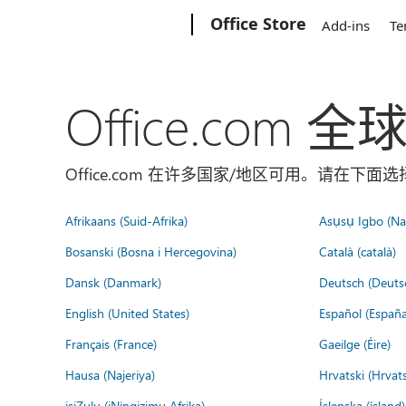
Microsoft
Office Store
Add-ins
Te
Office.com 
Office.com 在许多国家/地区可用。请在下
Afrikaans (Suid-Afrika)
Asụsụ Igbo (Naị
Bosanski (Bosna i Hercegovina)
Català (català)
Dansk (Danmark)
Deutsch (Deuts
English (United States)
Español (España
Français (France)
Gaeilge (Éire)
Hausa (Najeriya)
Hrvatski (Hrvat
isiZulu (iNingizimu Afrika)
Íslenska (ísland)