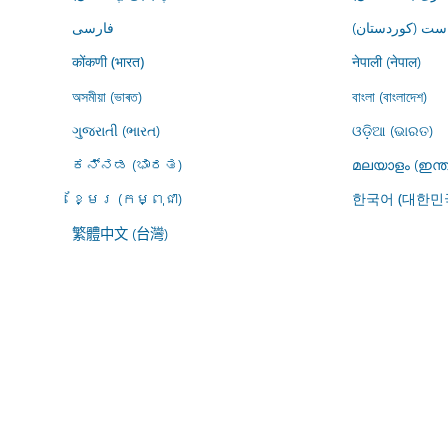
ڕاست (کوردستان
فارسى
नेपाली (नेपाल)
कोंकणी (भारत)
অসমীয়া (ভাৰত)
বাংলা (বাংলাদেশ)
ગુજરાતી (ભારત)
ଓଡ଼ିଆ (ଭାରତ)
ಕನ್ನಡ (ಭಾರತ)
മലയാളം (ഇന്ത
ខ្មែរ (កម្ពុជា)
한국어 (대한민
繁體中文 (台灣)