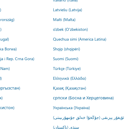
)
Latviešu (Latvija)
rország)
Malti (Malta)
)
o'zbek (O'zbekiston)
ugal)
Quechua simi (America Latina)
ika Borwa)
Shqip (shqipëri)
ija i Rep. Crna Gora)
Suomi (Suomi)
t Nam)
Türkçe (Türkiye)
)
Ελληνικά (Ελλάδα)
ргызстан)
Қазақ (Қазақстан)
я)
српски (Босна и Херцеговина)
кистон)
Українська (Україна)
ئۇيغۇر يېزىقى (جۇڭخۇا خەلق جۇمھۇرىيىتى)
سنڌي (پاکستان)