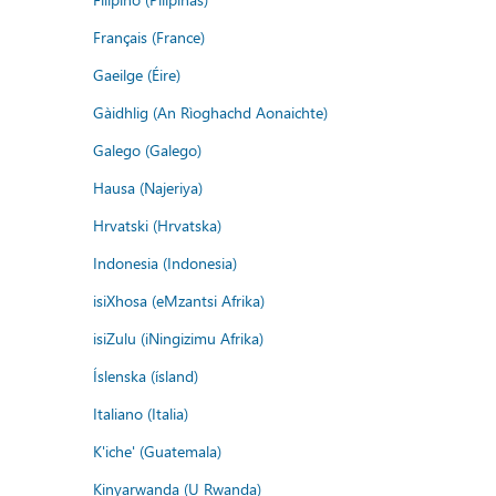
Français (France)
Gaeilge (Éire)
Gàidhlig (An Rìoghachd Aonaichte)
Galego (Galego)
Hausa (Najeriya)
Hrvatski (Hrvatska)
Indonesia (Indonesia)
isiXhosa (eMzantsi Afrika)
isiZulu (iNingizimu Afrika)
Íslenska (ísland)
Italiano (Italia)
K'iche' (Guatemala)
Kinyarwanda (U Rwanda)