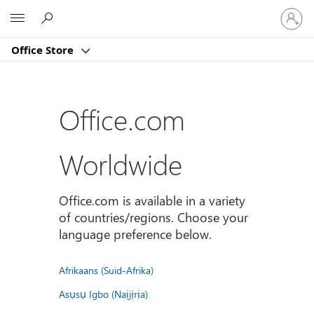
Sign
Microsoft
in
to
Office Store
your
account
Office.com
Worldwide
Office.com is available in a variety
of countries/regions. Choose your
language preference below.
Afrikaans (Suid-Afrika)
Asụsụ Igbo (Naịjịrịa)