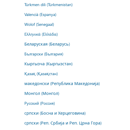
Türkmen dili (Türkmenistan)
Valencià (Espanya)
Wolof (Senegaal)
Ελληνικά (Ελλάδα)
Беларуская (Беларусь)
Български (България)
Кыргызча (Кыргызстан)
Қазақ (Қазақстан)
македонски (Република Македонија)
Монгол (Монгол)
Русский (Россия)
српски (Босна и Херцеговина)
српски (Реп. Србија и Реп. Црна Гора)