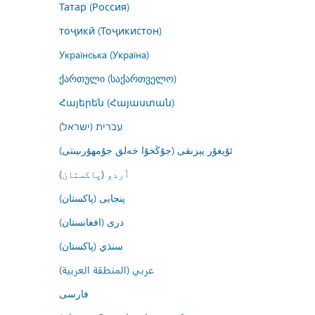
Татар (Россия)
тоҷикӣ (Тоҷикистон)
Українська (Україна)
ქართული (საქართველო)
Հայերեն (Հայաստան)
עברית (ישראל)
ئۇيغۇر يېزىقى (جۇڭخۇا خەلق جۇمھۇرىيىتى)
اُردو (پاکستان)
پنجابی (پاکستان)
درى (افغانستان)
سنڌي (پاکستان)
عربي (المنطقة العربية)
فارسى