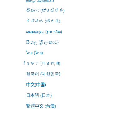
తెలుగు (భారతదేశం)
ಕನ್ನಡ (ಭಾರತ)
മലയാളം (ഇന്ത്യ)
සිංහල (ශ්‍රී ලංකාව)
ไทย (ไทย)
ខ្មែរ (កម្ពុជា)
한국어 (대한민국)
中文(中国)
日本語 (日本)
繁體中文 (台灣)