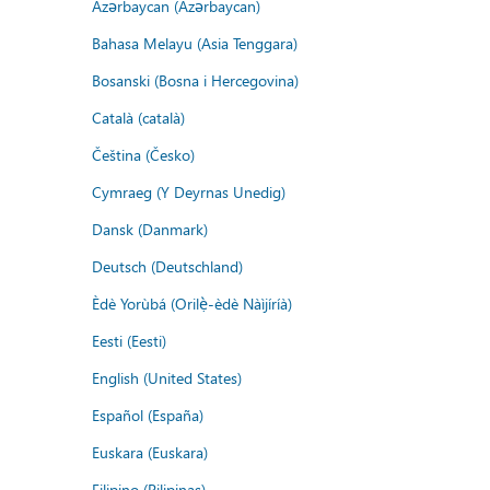
Azərbaycan (Azərbaycan)
Bahasa Melayu (Asia Tenggara)
Bosanski (Bosna i Hercegovina)
Català (català)
Čeština (Česko)
Cymraeg (Y Deyrnas Unedig)
Dansk (Danmark)
Deutsch (Deutschland)
Èdè Yorùbá (Orilẹ̀-èdè Nàìjíríà)
Eesti (Eesti)
English (United States)
Español (España)
Euskara (Euskara)
Filipino (Pilipinas)