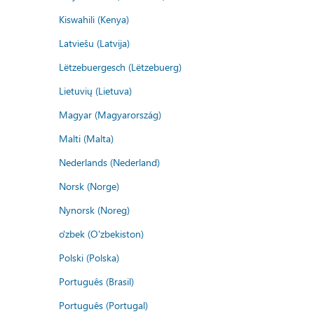
Kiswahili (Kenya)
Latviešu (Latvija)
Lëtzebuergesch (Lëtzebuerg)
Lietuvių (Lietuva)
Magyar (Magyarország)
Malti (Malta)
Nederlands (Nederland)
Norsk (Norge)
Nynorsk (Noreg)
o'zbek (O'zbekiston)
Polski (Polska)
Português (Brasil)
Português (Portugal)