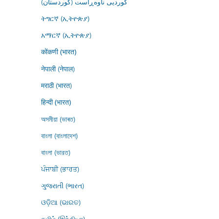
کوردیی ناوەڕاست (کوردستان)
ትግርኛ (ኢትዮጵያ)
አማርኛ (ኢትዮጵያ)
कोंकणी (भारत)
नेपाली (नेपाल)
मराठी (भारत)
हिन्दी (भारत)
অসমীয়া (ভাৰত)
বাংলা (বাংলাদেশ)
বাংলা (ভারত)
ਪੰਜਾਬੀ (ਭਾਰਤ)
ગુજરાતી (ભારત)
ଓଡ଼ିଆ (ଭାରତ)
தமிழ் (இந்தியா)