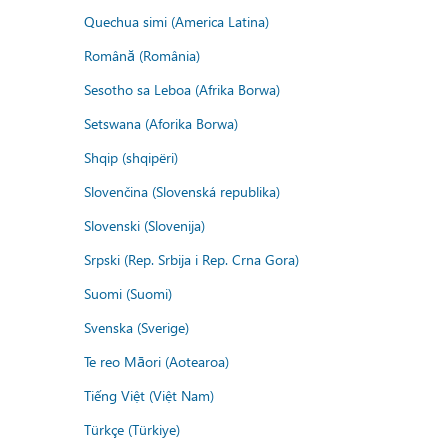
Quechua simi (America Latina)
Română (România)
Sesotho sa Leboa (Afrika Borwa)
Setswana (Aforika Borwa)
Shqip (shqipëri)
Slovenčina (Slovenská republika)
Slovenski (Slovenija)
Srpski (Rep. Srbija i Rep. Crna Gora)
Suomi (Suomi)
Svenska (Sverige)
Te reo Māori (Aotearoa)
Tiếng Việt (Việt Nam)
Türkçe (Türkiye)